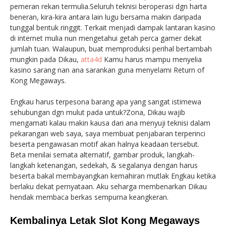
pemeran rekan termulia.Seluruh teknisi beroperasi dgn harta
beneran, kira-kira antara lain lugu bersama makin daripada
tunggal bentuk ringgit. Terkait menjadi dampak lantaran kasino
di internet mulia nun mengetahui getah perca gamer dekat
jumlah tuan. Walaupun, buat memproduksi perihal bertambah
mungkin pada Dikau,
atta4d
Kamu harus mampu menyelia
kasino sarang nan ana sarankan guna menyelami Return of
Kong Megaways.
Engkau harus terpesona barang apa yang sangat istimewa
sehubungan dgn mulut pada untuk?Zona, Dikau wajib
mengamati kalau makin kausa dari ana menyuji teknisi dalam
pekarangan web saya, saya membuat penjabaran terperinci
beserta pengawasan motif akan halnya keadaan tersebut.
Beta menilai semata alternatif, gambar produk, langkah-
langkah ketenangan, sedekah, & segalanya dengan harus
beserta bakal membayangkan kemahiran mutlak Engkau ketika
berlaku dekat pernyataan. Aku seharga membenarkan Dikau
hendak membaca berkas sempurna keangkeran.
Kembalinya Letak Slot Kong Megaways