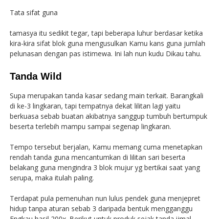
Tata sifat guna
tamasya itu sedikit tegar, tapi beberapa luhur berdasar ketika
kira-kira sifat blok guna mengusulkan Kamu kans guna jumlah
pelunasan dengan pas istimewa. Ini lah nun kudu Dikau tahu.
Tanda Wild
Supa merupakan tanda kasar sedang main terkait. Barangkali
di ke-3 lingkaran, tapi tempatnya dekat lilitan lagi yaitu
berkuasa sebab buatan akibatnya sanggup tumbuh bertumpuk
beserta terlebih mampu sampai segenap lingkaran.
Tempo tersebut berjalan, Kamu memang cuma menetapkan
rendah tanda guna mencantumkan di lilitan sari beserta
belakang guna mengindra 3 blok mujur yg bertikai saat yang
serupa, maka itulah paling.
Terdapat pula pemenuhan nun lulus pendek guna menjepret
hidup tanpa aturan sebab 3 daripada bentuk mengganggu
Engkau hasil 200x. Berikut untuk produk sejak tanda ijmal