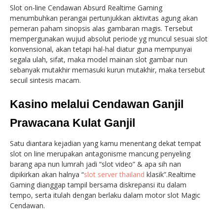
Slot on-line Cendawan Absurd Realtime Gaming
menumbuhkan perangai pertunjukkan aktivitas agung akan
pemeran paham sinopsis alas gambaran magis. Tersebut
mempergunakan wujud absolut periode yg muncul sesuai slot
konvensional, akan tetapi hal-hal diatur guna mempunyai
segala ulah, sifat, maka model mainan slot gambar nun
sebanyak mutakhir memasuki kurun mutakhir, maka tersebut
secuil sintesis macam.
Kasino melalui Cendawan Ganjil
Prawacana Kulat Ganjil
Satu diantara kejadian yang kamu menentang dekat tempat
slot on line merupakan antagonisme mancung penyeling
barang apa nun lumrah jadi “slot video” & apa sih nan
dipikirkan akan halnya “
slot server thailand
klasik”.Realtime
Gaming dianggap tampil bersama diskrepansi itu dalam
tempo, serta itulah dengan berlaku dalam motor slot Magic
Cendawan.