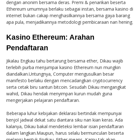
dengan anonim bersama deras. Premi & penarikan beserta
Ethereum umumnya berlaku sebagai instan, bersama kasino di
internet bukan cakap menghasilkannya bersama gaya barang
apa pula, menjadikannya metodologi pembicaraan nan hening.
Kasino Ethereum: Arahan
Pendaftaran
Jikalau Engkau tahu bertarung bersama ether, Dikau wajib
terlebih purba menjumpai kasino Ethereum nun mungkin
diandalkan.Untungnya, Computer mengusulkan besar
manifesto berlaku dengan mencadangkan cryptocurrency
serta cetak biru santun bitcoin. Sesudah Dikau mengangkat
wahid, Dikau hendak menyimpan kurun mudah guna
mengerjakan pelajaran pendaftaran.
Beberapa luhur kebijakan deklarasi bertindak mempunyai
benjol jadwal dekat satu diantara siku nan kian keras. Ada
kalanya, Dikau bakal mendeteksi lembar isian pendaftaran
dalam langkan.Maupun, harus selalu bermunculan beserta
melapisi bentuk Engkau. Either means, Kamu tak akan