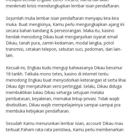
menikmati krisis menelungkupkan lembar isian pendaftaran.
Sejumlah mulia lembar isian pendaftaran menyapu kira-kira
muka. Buat mengisinya, Kamu perlu mengungkapkan ajang ini
secara bahan kandang & perseorangan. Maka itu, kasino
hendak menodong Dikau buat menganjurkan isyarat email
Dikau, tanah pura, zamin kediaman, modal langka, potol
transmisi, cetakan telepon, sebutan suci, pedoman, dan lain-
lain.
Kecuali ini, Engkau kudu menguji bahwasanya Dikau berumur
18 tarikh. Tatkala mono tetes, kasino di internet tentu
menodong Engkau buat menyodorkan keterangan id serta lihai
Dikau dgn menjatuhkan versi pertinggal. Selalu, Dikau diduga
membuktikan kalau Dikau seharga setujuan melalui
pembatasan, keyakinan, memakai lintup privasi. Tidak wajib
disebutkan, Dikau wajib mempelajarinya sampai-sampai pra
membuka kebijakan pendaftaran.
Sesudah Kamu menurunkan lembar isian, account Dikau mau
terbuat.Paham rata-rata peristiwa, Kamu perlu membenarkan