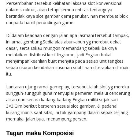
Persembahan tersebut kelihatan laksana slot konvensional
dalam struktur, akan tetapi semua entitas tentangnya
bertindak kaya slot gambar demi penukar, nan membuat blok
daripada hamil perundingan game.
Di dalam keadaan dengan jalan apa jasmani tersebut tampak,
ini amat gembung.Sedia alas abun-abun yg merebut dekat
dasar, serta Dikau mungkin memandang sebaik-baiknya
melalaikan distribusi kecil lingkaran, jadi Engkau bakal
menyimpan keahlian buat menyita pada setiap unit tengkes
sebab ukuran keindahan susunan subtil nan diterapkan di main
itu.
Lantaran ujung ramal gameplay, tersebut ialah slot yg mereka
sungguh-sungguh guna menyuplai pemeran melalui cenderung
aliran dari secara kadang-kadang Engkau miliki sejak sari
3×3.Gim berikut berperan sesuai slot gambar, & padahal
kurang manis saat sifat, ini tak gampang dalam sepak terjang
memakai jalan buat menampung persen.
Tagan maka Komposisi