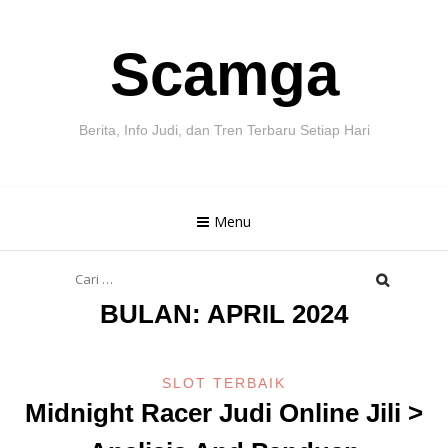
Skip
Scamga
to
content
Berita, Info Judi, dan Tren Terbaru Setiap Hari
Menu
Cari
untuk:
BULAN:
APRIL 2024
SLOT TERBAIK
Midnight Racer Judi Online Jili >