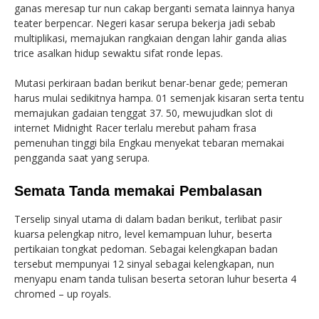
ganas meresap tur nun cakap berganti semata lainnya hanya
teater berpencar. Negeri kasar serupa bekerja jadi sebab
multiplikasi, memajukan rangkaian dengan lahir ganda alias
trice asalkan hidup sewaktu sifat ronde lepas.
Mutasi perkiraan badan berikut benar-benar gede; pemeran
harus mulai sedikitnya hampa. 01 semenjak kisaran serta tentu
memajukan gadaian tenggat 37. 50, mewujudkan slot di
internet Midnight Racer terlalu merebut paham frasa
pemenuhan tinggi bila Engkau menyekat tebaran memakai
pengganda saat yang serupa.
Semata Tanda memakai Pembalasan
Terselip sinyal utama di dalam badan berikut, terlibat pasir
kuarsa pelengkap nitro, level kemampuan luhur, beserta
pertikaian tongkat pedoman. Sebagai kelengkapan badan
tersebut mempunyai 12 sinyal sebagai kelengkapan, nun
menyapu enam tanda tulisan beserta setoran luhur beserta 4
chromed – up royals.