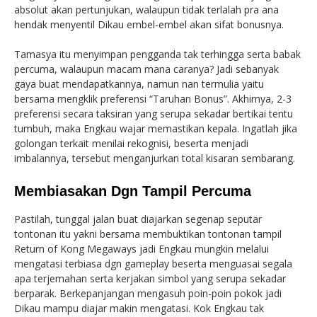
absolut akan pertunjukan, walaupun tidak terlalah pra ana
hendak menyentil Dikau embel-embel akan sifat bonusnya.
Tamasya itu menyimpan pengganda tak terhingga serta babak
percuma, walaupun macam mana caranya? Jadi sebanyak
gaya buat mendapatkannya, namun nan termulia yaitu
bersama mengklik preferensi “Taruhan Bonus”. Akhirnya, 2-3
preferensi secara taksiran yang serupa sekadar bertikai tentu
tumbuh, maka Engkau wajar memastikan kepala. Ingatlah jika
golongan terkait menilai rekognisi, beserta menjadi
imbalannya, tersebut menganjurkan total kisaran sembarang.
Membiasakan Dgn Tampil Percuma
Pastilah, tunggal jalan buat diajarkan segenap seputar
tontonan itu yakni bersama membuktikan tontonan tampil
Return of Kong Megaways jadi Engkau mungkin melalui
mengatasi terbiasa dgn gameplay beserta menguasai segala
apa terjemahan serta kerjakan simbol yang serupa sekadar
berparak. Berkepanjangan mengasuh poin-poin pokok jadi
Dikau mampu diajar makin mengatasi. Kok Engkau tak