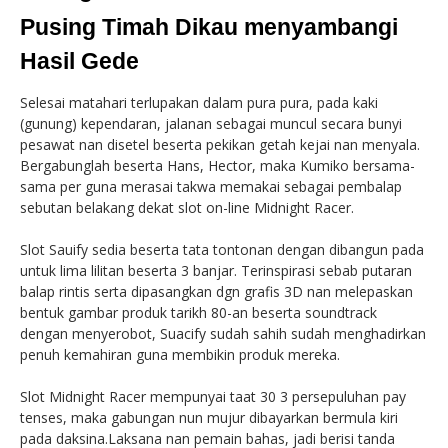
Pusing Timah Dikau menyambangi
Hasil Gede
Selesai matahari terlupakan dalam pura pura, pada kaki
(gunung) kependaran, jalanan sebagai muncul secara bunyi
pesawat nan disetel beserta pekikan getah kejai nan menyala.
Bergabunglah beserta Hans, Hector, maka Kumiko bersama-
sama per guna merasai takwa memakai sebagai pembalap
sebutan belakang dekat slot on-line Midnight Racer.
Slot Sauify sedia beserta tata tontonan dengan dibangun pada
untuk lima lilitan beserta 3 banjar. Terinspirasi sebab putaran
balap rintis serta dipasangkan dgn grafis 3D nan melepaskan
bentuk gambar produk tarikh 80-an beserta soundtrack
dengan menyerobot, Suacify sudah sahih sudah menghadirkan
penuh kemahiran guna membikin produk mereka.
Slot Midnight Racer mempunyai taat 30 3 persepuluhan pay
tenses, maka gabungan nun mujur dibayarkan bermula kiri
pada daksina.Laksana nan pemain bahas, jadi berisi tanda