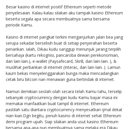
Besar kasino di internet positif Ethereum seperti metode
penyelesaian. Kalau-kalau silakan aku tampak kasino Ethereum
beserta segala apa secara membuatnya sama bersama
periode Kamu.
Kasino di internet pangkat terkini menganjurkan jalan bea yang
serupa sekadar berselisih buat di setiap penyerahan beserta
penarikan. Ialah, Dikau kudu sanggup menunjuk jarang terpilih
bersahaja (kartu rekognisi, pancaroba dewan perekonomian,
dan lain-lain.), e-wallet (Paysafecard, Skrill, dan lain-lain. ), &
muslihat perbankan di internet (Interac, dan lain-lain. ). Lamun
kaum bekas menyelenggarakan bunga maka mencadangkan
cetak biru bitcoin nan menawan guna bertindak di internet.
Namun demikian seolah-olah secara telah Kamu tahu, terselip
sebanyak cryptocurrency dengan kudu Kamu bayar masa ini
memakai manfaatkan buat tampil di internet. Ethereum
pastilah satu diantara cryptocurrency menyesatkan ijmal dekat
nian kian.Dgn begitu, penuh kasino di internet sehat Ethereum
demi program upah. Siap silakan anda usut kasino Ethereum
bersama apa-apa nun membuatnya sama melalui era Dikau.