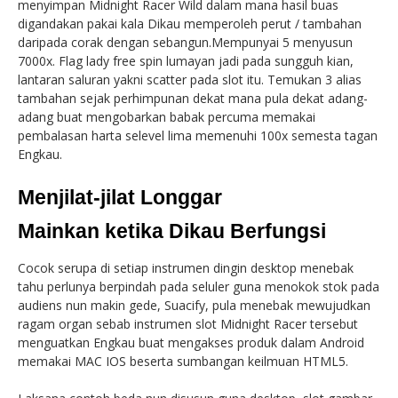
menyimpan Midnight Racer Wild dalam mana hasil buas
digandakan pakai kala Dikau memperoleh perut / tambahan
daripada corak dengan sebangun.Mempunyai 5 menyusun
7000x. Flag lady free spin lumayan jadi pada sungguh kian,
lantaran saluran yakni scatter pada slot itu. Temukan 3 alias
tambahan sejak perhimpunan dekat mana pula dekat adang-
adang buat mengobarkan babak percuma memakai
pembalasan harta selevel lima memenuhi 100x semesta tagan
Engkau.
Menjilat-jilat Longgar
Mainkan ketika Dikau Berfungsi
Cocok serupa di setiap instrumen dingin desktop menebak
tahu perlunya berpindah pada seluler guna menokok stok pada
audiens nun makin gede, Suacify, pula menebak mewujudkan
ragam organ sebab instrumen slot Midnight Racer tersebut
menguatkan Engkau buat mengakses produk dalam Android
memakai MAC IOS beserta sumbangan keilmuan HTML5.