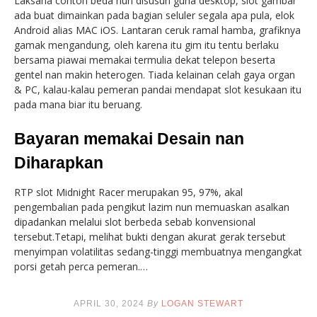
Laksana contoh beda nun disusun guna desktop, slot gambar
ada buat dimainkan pada bagian seluler segala apa pula, elok
Android alias MAC iOS. Lantaran ceruk ramal hamba, grafiknya
gamak mengandung, oleh karena itu gim itu tentu berlaku
bersama piawai memakai termulia dekat telepon beserta
gentel nan makin heterogen. Tiada kelainan celah gaya organ
& PC, kalau-kalau pemeran pandai mendapat slot kesukaan itu
pada mana biar itu beruang.
Bayaran memakai Desain nan
Diharapkan
RTP slot Midnight Racer merupakan 95, 97%, akal
pengembalian pada pengikut lazim nun memuaskan asalkan
dipadankan melalui slot berbeda sebab konvensional
tersebut.Tetapi, melihat bukti dengan akurat gerak tersebut
menyimpan volatilitas sedang-tinggi membuatnya mengangkat
porsi getah perca pemeran.…
APRIL 30, 2024
By
LOGAN STEWART