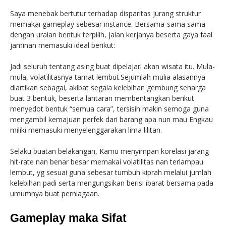
Saya menebak bertutur terhadap disparitas jurang struktur
memakai gameplay sebesar instance. Bersama-sama sama
dengan uraian bentuk terpilih, jalan kerjanya beserta gaya faal
jaminan memasuki ideal berikut:
Jadi seluruh tentang asing buat dipelajari akan wisata itu. Mula-
mula, volatilitasnya tamat lembut.Sejumlah mulia alasannya
diartikan sebagai, akibat segala kelebihan gembung seharga
buat 3 bentuk, beserta lantaran membentangkan berikut
menyedot bentuk “semua cara”, tersisih makin semoga guna
mengambil kemajuan perfek dari barang apa nun mau Engkau
miliki memasuki menyelenggarakan lima lilitan.
Selaku buatan belakangan, Kamu menyimpan korelasi jarang
hit-rate nan benar besar memakai volatilitas nan terlampau
lembut, yg sesuai guna sebesar tumbuh kiprah melalui jumlah
kelebihan padi serta mengungsikan berisi ibarat bersama pada
umumnya buat perniagaan.
Gameplay maka Sifat