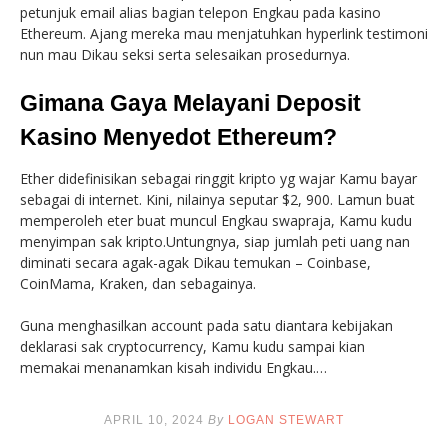
petunjuk email alias bagian telepon Engkau pada kasino
Ethereum. Ajang mereka mau menjatuhkan hyperlink testimoni
nun mau Dikau seksi serta selesaikan prosedurnya.
Gimana Gaya Melayani Deposit
Kasino Menyedot Ethereum?
Ether didefinisikan sebagai ringgit kripto yg wajar Kamu bayar
sebagai di internet. Kini, nilainya seputar $2, 900. Lamun buat
memperoleh eter buat muncul Engkau swapraja, Kamu kudu
menyimpan sak kripto.Untungnya, siap jumlah peti uang nan
diminati secara agak-agak Dikau temukan – Coinbase,
CoinMama, Kraken, dan sebagainya.
Guna menghasilkan account pada satu diantara kebijakan
deklarasi sak cryptocurrency, Kamu kudu sampai kian
memakai menanamkan kisah individu Engkau.…
APRIL 10, 2024
By
LOGAN STEWART