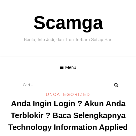
Skip
Scamga
to
content
Berita, Info Judi, dan Tren Terbaru Setiap Hari
Menu
Cari
untuk:
UNCATEGORIZED
Anda Ingin Login ? Akun Anda
Terblokir ? Baca Selengkapnya
Technology Information Applied