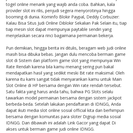
togel online menarik yang wajib anda coba. Bahkan, kala
provider slot ini rilis, penjudi segera menyorotinya hingga
booming di dunia. Kominfo Blokir Paypal, Deddy Corbuzier:
Kalau Bisa Situs Judi Online Diblokir Sekalian Pak Selain itu, tiap
tiap mesin slot dapat mempunyai paytable sendiri yang
menjelaskan secara rinci bagaimana permainan bekerja.
Pun demikian, hingga berita ini ditulis, beragam web judi online
masih bisa dibuka bebas. Jangan dulu mencoba bermain game
slot di Sistem dan platform game slot yang mempunyai Win
Rate Rendah karena bila kamu menang sering pun bakal
mendapatkan hasil yang sedikit meski Bit rate maksimal. Oleh
karena itu kami sangat tidak menyarankan kamu untuk Main
Slot Online di HP bersama dengan Win rate rendah tersebut.
Satu fakta yang harus anda tahu, bahwa PG Slots selalu
tawarkan model permainan bersama dengan sistem jackpot
berbeda-beda. Setelah lakukan pendaftaran di IDNGG, Anda
dapat ikuti media slot online sosial official kita dan berhimpun
bersama dengan komunitas para sloter Digrup media sosial
IDNGG. Dan dibawah ini adalah Link Gacor yang dapat Di
akses untuk bermain game judi online IDNGG.