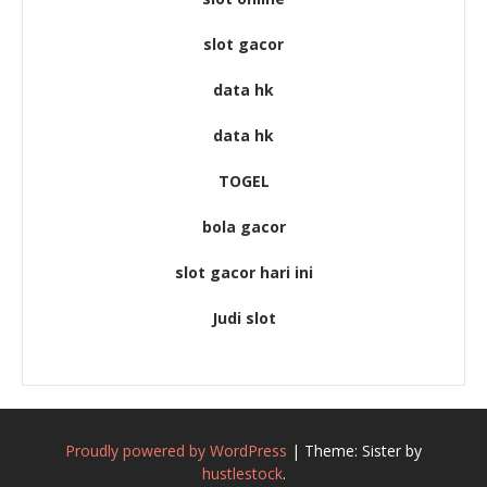
slot gacor
data hk
data hk
TOGEL
bola gacor
slot gacor hari ini
Judi slot
Proudly powered by WordPress
|
Theme: Sister by
hustlestock
.