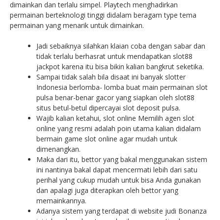
dimainkan dan terlalu simpel. Playtech menghadirkan
permainan berteknologi tinggi didalam beragam type tema
permainan yang menarik untuk dimainkan.
Jadi sebaiknya silahkan klaian coba dengan sabar dan
tidak terlalu berhasrat untuk mendapatkan slot88
jackpot karena itu bisa bikin kalian bangkrut seketika.
Sampai tidak salah bila disaat ini banyak slotter
Indonesia berlomba- lomba buat main permainan slot
pulsa benar-benar gacor yang siapkan oleh slot88
situs betul-betul dipercayai slot deposit pulsa.
Wajib kalian ketahui, slot online Memilih agen slot
online yang resmi adalah poin utama kalian didalam
bermain game slot online agar mudah untuk
dimenangkan.
Maka dari itu, bettor yang bakal menggunakan sistem
ini nantinya bakal dapat mencermati lebih dari satu
perihal yang cukup mudah untuk bisa Anda gunakan
dan apalagi juga diterapkan oleh bettor yang
memainkannya.
Adanya sistem yang terdapat di website judi Bonanza