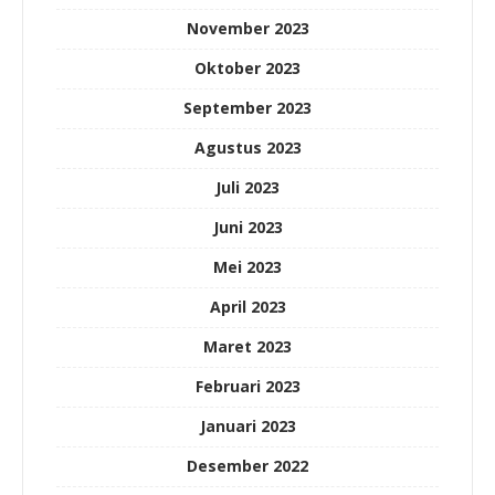
November 2023
Oktober 2023
September 2023
Agustus 2023
Juli 2023
Juni 2023
Mei 2023
April 2023
Maret 2023
Februari 2023
Januari 2023
Desember 2022