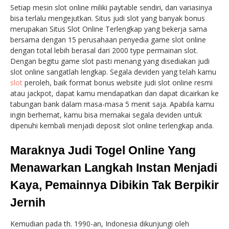
Setiap mesin slot online miliki paytable sendiri, dan variasinya
bisa terlalu mengejutkan. Situs judi slot yang banyak bonus
merupakan Situs Slot Online Terlengkap yang bekerja sama
bersama dengan 15 perusahaan penyedia game slot online
dengan total lebih berasal dari 2000 type permainan slot.
Dengan begitu game slot pasti menang yang disediakan judi
slot online sangatlah lengkap. Segala deviden yang telah kamu
slot
peroleh, baik format bonus website judi slot online resmi
atau jackpot, dapat kamu mendapatkan dan dapat dicairkan ke
tabungan bank dalam masa-masa 5 menit saja. Apabila kamu
ingin berhemat, kamu bisa memakai segala deviden untuk
dipenuhi kembali menjadi deposit slot online terlengkap anda.
Maraknya Judi Togel Online Yang
Menawarkan Langkah Instan Menjadi
Kaya, Pemainnya Dibikin Tak Berpikir
Jernih
Kemudian pada th. 1990-an, Indonesia dikunjungi oleh