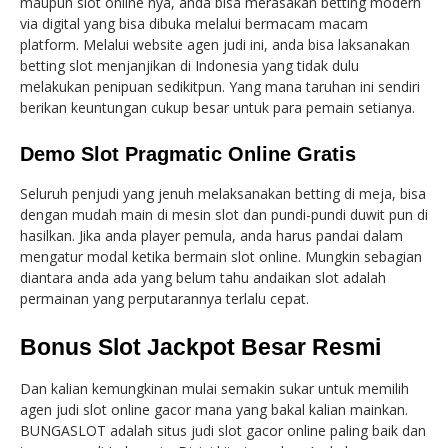
maupun slot online nya, anda bisa merasakan betting modern
via digital yang bisa dibuka melalui bermacam macam
platform. Melalui website agen judi ini, anda bisa laksanakan
betting slot menjanjikan di Indonesia yang tidak dulu
melakukan penipuan sedikitpun. Yang mana taruhan ini sendiri
berikan keuntungan cukup besar untuk para pemain setianya.
Demo Slot Pragmatic Online Gratis
Seluruh penjudi yang jenuh melaksanakan betting di meja, bisa
dengan mudah main di mesin slot dan pundi-pundi duwit pun di
hasilkan. Jika anda player pemula, anda harus pandai dalam
mengatur modal ketika bermain slot online. Mungkin sebagian
diantara anda ada yang belum tahu andaikan slot adalah
permainan yang perputarannya terlalu cepat.
Bonus Slot Jackpot Besar Resmi
Dan kalian kemungkinan mulai semakin sukar untuk memilih
agen judi slot online gacor mana yang bakal kalian mainkan.
BUNGASLOT adalah situs judi slot gacor online paling baik dan