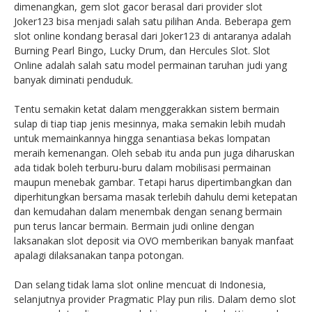
dimenangkan, gem slot gacor berasal dari provider slot
Joker123 bisa menjadi salah satu pilihan Anda. Beberapa gem
slot online kondang berasal dari Joker123 di antaranya adalah
Burning Pearl Bingo, Lucky Drum, dan Hercules Slot. Slot
Online adalah salah satu model permainan taruhan judi yang
banyak diminati penduduk.
Tentu semakin ketat dalam menggerakkan sistem bermain
sulap di tiap tiap jenis mesinnya, maka semakin lebih mudah
untuk memainkannya hingga senantiasa bekas lompatan
meraih kemenangan. Oleh sebab itu anda pun juga diharuskan
ada tidak boleh terburu-buru dalam mobilisasi permainan
maupun menebak gambar. Tetapi harus dipertimbangkan dan
diperhitungkan bersama masak terlebih dahulu demi ketepatan
dan kemudahan dalam menembak dengan senang bermain
pun terus lancar bermain. Bermain judi online dengan
laksanakan slot deposit via OVO memberikan banyak manfaat
apalagi dilaksanakan tanpa potongan.
Dan selang tidak lama slot online mencuat di Indonesia,
selanjutnya provider Pragmatic Play pun rilis. Dalam demo slot