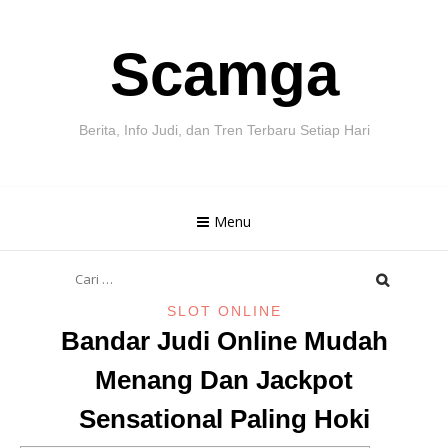
Skip
Scamga
to
content
Berita, Info Judi, dan Tren Terbaru Setiap Hari
Menu
Cari
untuk:
SLOT ONLINE
Bandar Judi Online Mudah
Menang Dan Jackpot
Sensational Paling Hoki