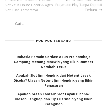
Navigasi
Pragmatic Play Tanpa Deposit
Slot Zeus Online Gacor & Agen
pos
Terbaru
Slot Cuan Terpercaya
Cari
untuk:
POS-POS TERBARU
Rahasia Pemain Cerdas: Akun Pro Kamboja
Gampang Menang Maxwin yang Bikin Dompet
Nambah Terus
Apakah Slot Jimi Hendrix dari Netent Layak
Dicoba? Ulasan Netent Jimi Hendrix yang Bikin
Penasaran
Apakah Green Lantern Slot Layak Dicoba?
Ulasan Lengkap dan Tips Bermain yang Bikin
Ketagihan