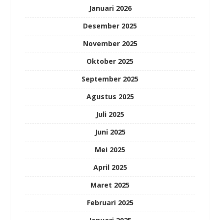
Januari 2026
Desember 2025
November 2025
Oktober 2025
September 2025
Agustus 2025
Juli 2025
Juni 2025
Mei 2025
April 2025
Maret 2025
Februari 2025