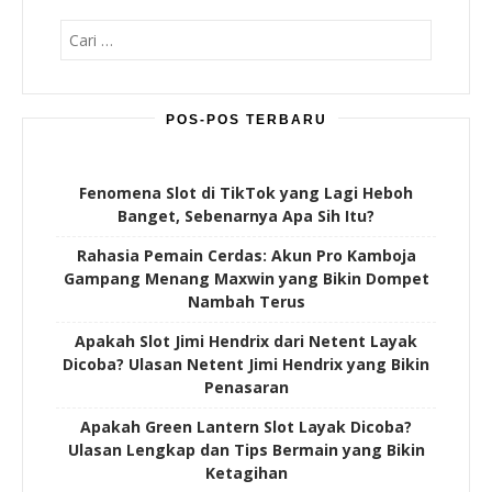
Cari
untuk:
POS-POS TERBARU
Fenomena Slot di TikTok yang Lagi Heboh
Banget, Sebenarnya Apa Sih Itu?
Rahasia Pemain Cerdas: Akun Pro Kamboja
Gampang Menang Maxwin yang Bikin Dompet
Nambah Terus
Apakah Slot Jimi Hendrix dari Netent Layak
Dicoba? Ulasan Netent Jimi Hendrix yang Bikin
Penasaran
Apakah Green Lantern Slot Layak Dicoba?
Ulasan Lengkap dan Tips Bermain yang Bikin
Ketagihan