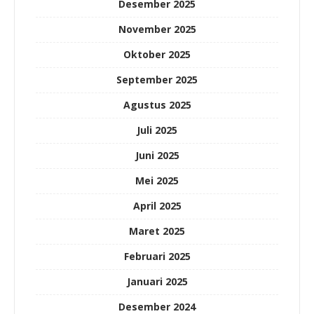
Desember 2025
November 2025
Oktober 2025
September 2025
Agustus 2025
Juli 2025
Juni 2025
Mei 2025
April 2025
Maret 2025
Februari 2025
Januari 2025
Desember 2024