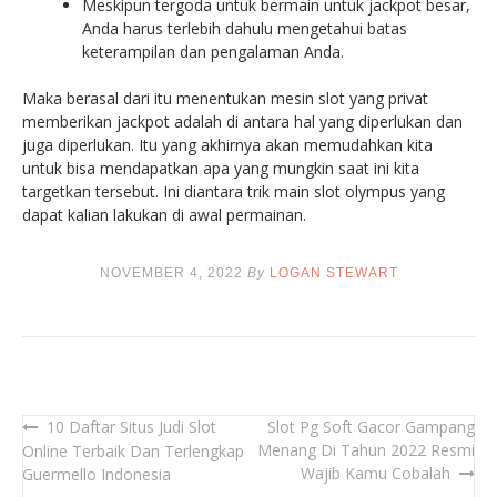
Meskipun tergoda untuk bermain untuk jackpot besar,
Anda harus terlebih dahulu mengetahui batas
keterampilan dan pengalaman Anda.
Maka berasal dari itu menentukan mesin slot yang privat
memberikan jackpot adalah di antara hal yang diperlukan dan
juga diperlukan. Itu yang akhirnya akan memudahkan kita
untuk bisa mendapatkan apa yang mungkin saat ini kita
targetkan tersebut. Ini diantara trik main slot olympus yang
dapat kalian lakukan di awal permainan.
NOVEMBER 4, 2022
By
LOGAN STEWART
10 Daftar Situs Judi Slot
Slot Pg Soft Gacor Gampang
Navigasi
Menang Di Tahun 2022 Resmi
Online Terbaik Dan Terlengkap
pos
Wajib Kamu Cobalah
Guermello Indonesia