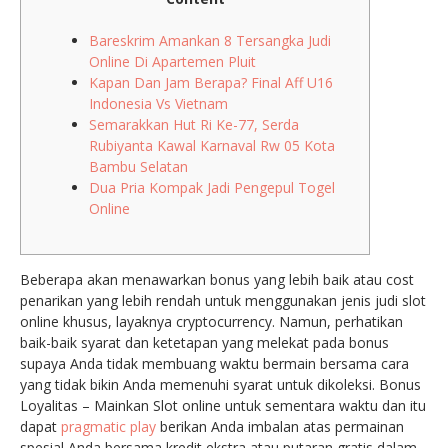
Bareskrim Amankan 8 Tersangka Judi
Online Di Apartemen Pluit
Kapan Dan Jam Berapa? Final Aff U16
Indonesia Vs Vietnam
Semarakkan Hut Ri Ke-77, Serda
Rubiyanta Kawal Karnaval Rw 05 Kota
Bambu Selatan
Dua Pria Kompak Jadi Pengepul Togel
Online
Beberapa akan menawarkan bonus yang lebih baik atau cost
penarikan yang lebih rendah untuk menggunakan jenis judi slot
online khusus, layaknya cryptocurrency. Namun, perhatikan
baik-baik syarat dan ketetapan yang melekat pada bonus
supaya Anda tidak membuang waktu bermain bersama cara
yang tidak bikin Anda memenuhi syarat untuk dikoleksi. Bonus
Loyalitas – Mainkan Slot online untuk sementara waktu dan itu
dapat
pragmatic play
berikan Anda imbalan atas permainan
spesial Anda bersama kredit ekstra atau putaran gratis dalam