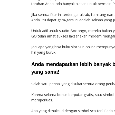
taruhan Anda, ada banyak alasan untuk bermain Pe
Jika semua fitur ini terdengar akrab, terhitung 
Anda. Itu dapat gara-gara ini adalah salinan yang je
Untuk adil untuk studio Booongo, mereka bukan y
GO telah amat sukses laksanakan modern mengam
Jadi apa yang bisa buku slot Sun online mempunyai 
hal yang buruk.
Anda mendapatkan lebih banyak be
yang sama!
Salah satu perihal yang disukai semua orang periha
Karena selama bonus berputar gratis, satu simbol 
memperluas.
Apa yang dimaksud dengan simbol scatter? Pada da