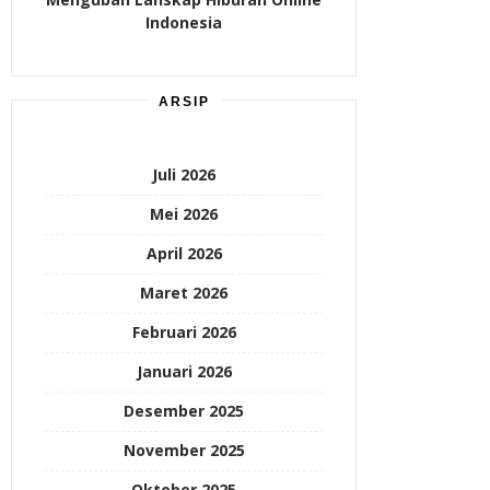
Indonesia
ARSIP
Juli 2026
Mei 2026
April 2026
Maret 2026
Februari 2026
Januari 2026
Desember 2025
November 2025
Oktober 2025