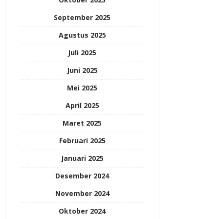
September 2025
Agustus 2025
Juli 2025
Juni 2025
Mei 2025
April 2025
Maret 2025
Februari 2025
Januari 2025
Desember 2024
November 2024
Oktober 2024