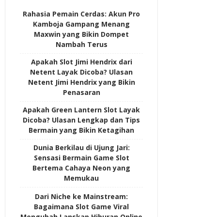
Rahasia Pemain Cerdas: Akun Pro
Kamboja Gampang Menang
Maxwin yang Bikin Dompet
Nambah Terus
Apakah Slot Jimi Hendrix dari
Netent Layak Dicoba? Ulasan
Netent Jimi Hendrix yang Bikin
Penasaran
Apakah Green Lantern Slot Layak
Dicoba? Ulasan Lengkap dan Tips
Bermain yang Bikin Ketagihan
Dunia Berkilau di Ujung Jari:
Sensasi Bermain Game Slot
Bertema Cahaya Neon yang
Memukau
Dari Niche ke Mainstream:
Bagaimana Slot Game Viral
Mengubah Lanskap Hiburan Online