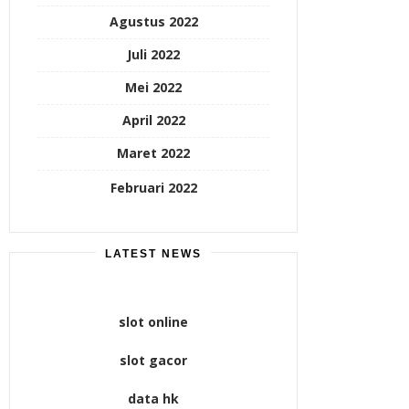
Agustus 2022
Juli 2022
Mei 2022
April 2022
Maret 2022
Februari 2022
LATEST NEWS
slot online
slot gacor
data hk