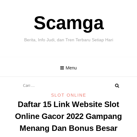
Skip
Scamga
to
content
Berita, Info Judi, dan Tren Terbaru Setiap Hari
Menu
Cari
untuk:
SLOT ONLINE
Daftar 15 Link Website Slot
Online Gacor 2022 Gampang
Menang Dan Bonus Besar