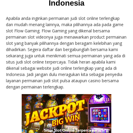
Indonesia
Apabila anda inginkan permainan judi slot online terlengkap
dan mudah menang lainnya, maka pilihannya ada pada game
slot Flow Gaming. Flow Gaming yang dikenal bersama
permainan slot videonya juga menawarkan product permainan
slot yang banyak pilihannya dengan beragam kelebihan yang
dihadirkan. Segera daftar dan bergabunglah bersama kami
sekarang juga untuk menikmati semua permainan yang ada di
situs judi slot online terpercaya. Tidak heran apabila kami
dikenal sebagai website judi online terlengkap yang ada di
Indonesia. Jadi jangan dulu meragukan kita sebagai penyedia
layanan permainan judi slot pulsa ataupun casino bersama
dengan permainan terlengkap.