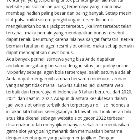
website judi slot online paling terpercaya yang mana bisa
membagi hadiah paling besar dan paling banyak. Setiap mesin
slot pulsa miliki sistem penghitungan tersendiri untuk
mengeluarkan bonus jackpot tersebut. Jika limit tersebut telah
tercapai, maka pemain yang mendapatkan bonus tersebut
dapat terlalu beruntung karena nilainya sangat fantastis. Ketika
bermain taruhan di agen resmi slot online, maka setiap pemain
dapat mendapatkan duwit bonus.
Ada banyak perihal istimewa yang bisa Anda dapatkan
andaikan bergabung bersama dengan situs judi parlay online
Mixparlay sebagai agen bola terpercaya, salah satunya adalah
Anda dapat mengambil taruhan bersama minimum taruhan
yang sangat tidak mahal. GAS4D sukses jadi diantara web
terbaik dan terpercaya di Indonesia 3 tahun berturut dari 2020,
2021 dan saat ini 2022. Adapun di antara kesuksesan dalam
jadi web slot online terbaik dan terpercaya no 1 se Indonesia
ini akan kita bahas selengkapnya di bawah ini. Tidak heran bila
situs kita dikenal sebagai website slot gacor 2022 terbesar
dikarenakan udah menyajikan banyak sekali rekomendasikan
game slot yang paling menarik dan memuaskan bersama
dengan keuntungan yang paling menjanjikan. Dengan