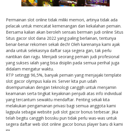
Permainan slot online tidak miliki memori, artinya tidak ada
pelacak untuk mencatat kemenangan dan kekalahan pemain.
Bersama kalian akan beroleh sensais bermain judi online Situs
Situs gacor slot dana 2022 yang paling berlainan, tentunya
benar-benar rekomen sekali dech! Oleh karenanya kami ajak
anda untuk selekasnya daftar saja segera gan, tak perlu
nantikan dan ragu. Menjadi seorang pemain judi profesional
yang sukses ialah yang bisa disiplin pada semua perihal juga
didalam mengatur waktu.
RTP setinggi 96,5%, banyak pemain yang menjajaki template
slot gacor olympus kala ini. Server kita pun udah
disempurnakan dengan teknologi canggih untuk menjamin
keamanan serta tingkat keyakinan penjudi atas info individual
yang tercantum sewaktu mendaftar. Penting sekali kita
melakukan pengamanan privasi bagi semua anggota kami
lagipula sebagai website judi slot gacor bonus terbesar. Jika
telah begitu canggih bossku pun tidak perlu was-was untuk
segera daftar web slot online gacor bonus player baru di kami
ini.