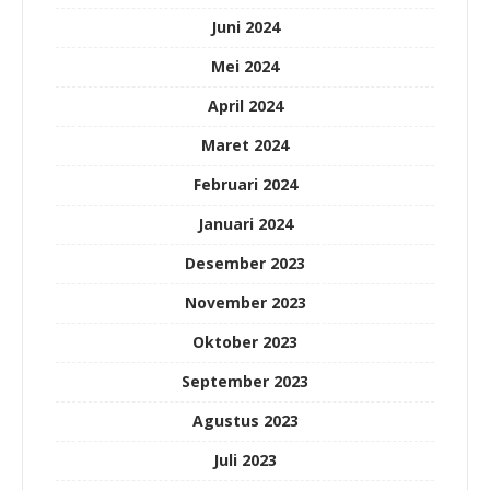
Juni 2024
Mei 2024
April 2024
Maret 2024
Februari 2024
Januari 2024
Desember 2023
November 2023
Oktober 2023
September 2023
Agustus 2023
Juli 2023