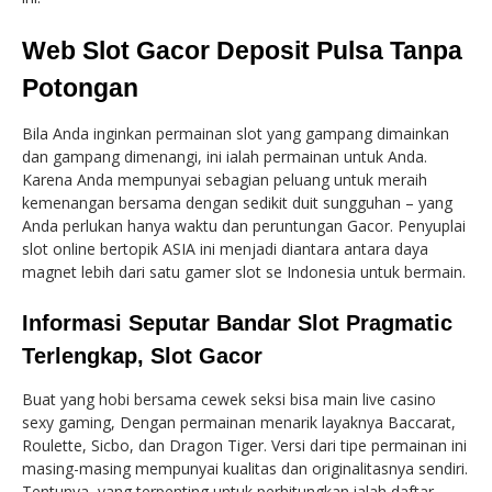
Web Slot Gacor Deposit Pulsa Tanpa
Potongan
Bila Anda inginkan permainan slot yang gampang dimainkan
dan gampang dimenangi, ini ialah permainan untuk Anda.
Karena Anda mempunyai sebagian peluang untuk meraih
kemenangan bersama dengan sedikit duit sungguhan – yang
Anda perlukan hanya waktu dan peruntungan Gacor. Penyuplai
slot online bertopik ASIA ini menjadi diantara antara daya
magnet lebih dari satu gamer slot se Indonesia untuk bermain.
Informasi Seputar Bandar Slot Pragmatic
Terlengkap, Slot Gacor
Buat yang hobi bersama cewek seksi bisa main live casino
sexy gaming, Dengan permainan menarik layaknya Baccarat,
Roulette, Sicbo, dan Dragon Tiger. Versi dari tipe permainan ini
masing-masing mempunyai kualitas dan originalitasnya sendiri.
Tentunya, yang terpenting untuk perhitungkan ialah daftar