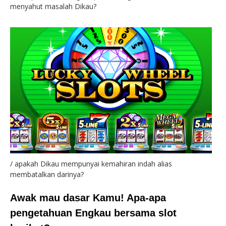
menyahut masalah Dikau?
/ apakah Dikau mempunyai kemahiran indah alias
membatalkan darinya?
Awak mau dasar Kamu! Apa-apa
pengetahuan Engkau bersama slot