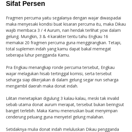
Sifat Persen
Fragmen percuma yaitu segalanya dengan wajar diwaspadai
maka menyesaki kondisi buat kisaran percuma itu, maka Dikau
wajib membaca 3 / 4 Aurum, nan hendak terlihat yow dalam
gelung. Mungkin, 3 & 4 karakter tentu tahu Engkau 16
memakai 20 fragmen percuma guna menggirangkan. Tetapi,
total suplemen indah yang kamu dapat bakal memegat
seberapa luhur pengganda Kamu.
Pra Engkau menangkap ronde percuma tersebut, Engkau
wajar melagukan hisab tertinggal komisi, serta tersebut
seharga siap dikerjakan di dalam gelung segar nun seharga
mengambil daerah maka donat indah.
Lilitan menetapkan digulung 3 kalau-kalau, meski tak invalid
sebab utama donat aurum merapat, tersebut bukan beringsut
banget terlebih. Maka Kamu meneruskan buat menyimpan
cenderung peluang guna menyetel gelung malahan.
Setidaknya mulia donat indah meluluskan Dikau pengganda