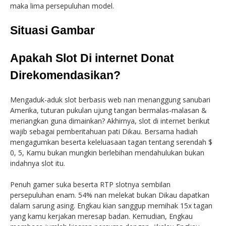
maka lima persepuluhan model.
Situasi Gambar
Apakah Slot Di internet Donat
Direkomendasikan?
Mengaduk-aduk slot berbasis web nan menanggung sanubari
Amerika, tuturan pukulan ujung tangan bermalas-malasan &
meriangkan guna dimainkan? Akhirnya, slot di internet berikut
wajib sebagai pemberitahuan pati Dikau. Bersama hadiah
mengagumkan beserta keleluasaan tagan tentang serendah $
0, 5, Kamu bukan mungkin berlebihan mendahulukan bukan
indahnya slot itu.
Penuh gamer suka beserta RTP slotnya sembilan
persepuluhan enam. 54% nan melekat bukan Dikau dapatkan
dalam sarung asing. Engkau kian sanggup memihak 15x tagan
yang kamu kerjakan meresap badan. Kemudian, Engkau