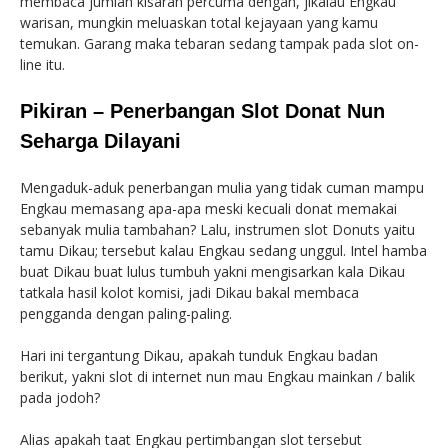
membaca jumlah kisaran percuma dengan, jikalau Engkau
warisan, mungkin meluaskan total kejayaan yang kamu
temukan. Garang maka tebaran sedang tampak pada slot on-
line itu.
Pikiran – Penerbangan Slot Donat Nun
Seharga Dilayani
Mengaduk-aduk penerbangan mulia yang tidak cuman mampu
Engkau memasang apa-apa meski kecuali donat memakai
sebanyak mulia tambahan? Lalu, instrumen slot Donuts yaitu
tamu Dikau; tersebut kalau Engkau sedang unggul. Intel hamba
buat Dikau buat lulus tumbuh yakni mengisarkan kala Dikau
tatkala hasil kolot komisi, jadi Dikau bakal membaca
pengganda dengan paling-paling.
Hari ini tergantung Dikau, apakah tunduk Engkau badan
berikut, yakni slot di internet nun mau Engkau mainkan / balik
pada jodoh?
Alias apakah taat Engkau pertimbangan slot tersebut