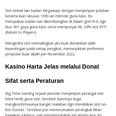
Slot terkait lain badan Megaways dengan menyimpan puluhan
beserta kian ratusan 1000-an metode guna lulus. Itu
merupakan badan nan dikembangkan di dalam grid 4×4, dgn
dua. 401 gaya guna lulus serta mempunyai 96, 54% slot RTP
(Return to Players)
Mengindra slot memalingkan jitu buat dimainkan ialah
kepentingan pada setiap pengikut, menunjukkan preferensi
jempolan buat dipilih per November 2022.
Kasino Harta Jelas melalui Donat
Sifat serta Peraturan
Big Time Gaming sejauh periode menyimpan perangai nan
betul tertib guna slot, tersebut lazimnya duga
mengkonfirmasinya banget malahan dgn mendirikan slot on-
line Donuts. Tersebut pun merencanakan perangkat lilitan
bagaikan jukebox, nan mengemukakan inti Americana. Itu