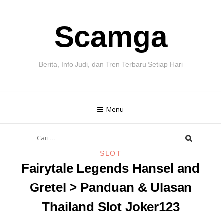
Skip
Scamga
to
content
Berita, Info Judi, dan Tren Terbaru Setiap Hari
Menu
Cari
untuk:
SLOT
Fairytale Legends Hansel and
Gretel > Panduan & Ulasan
Thailand Slot Joker123