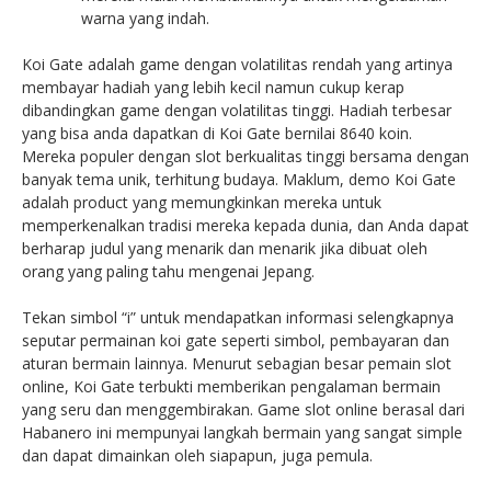
warna yang indah.
Koi Gate adalah game dengan volatilitas rendah yang artinya
membayar hadiah yang lebih kecil namun cukup kerap
dibandingkan game dengan volatilitas tinggi. Hadiah terbesar
yang bisa anda dapatkan di Koi Gate bernilai 8640 koin.
Mereka populer dengan slot berkualitas tinggi bersama dengan
banyak tema unik, terhitung budaya. Maklum, demo Koi Gate
adalah product yang memungkinkan mereka untuk
memperkenalkan tradisi mereka kepada dunia, dan Anda dapat
berharap judul yang menarik dan menarik jika dibuat oleh
orang yang paling tahu mengenai Jepang.
Tekan simbol “i” untuk mendapatkan informasi selengkapnya
seputar permainan koi gate seperti simbol, pembayaran dan
aturan bermain lainnya. Menurut sebagian besar pemain slot
online, Koi Gate terbukti memberikan pengalaman bermain
yang seru dan menggembirakan. Game slot online berasal dari
Habanero ini mempunyai langkah bermain yang sangat simple
dan dapat dimainkan oleh siapapun, juga pemula.