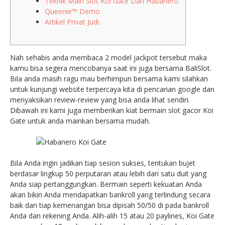
Teknik Main Slot Koi Gate Dari Habanero
Queenie™ Demo
Artikel Privat Judi
Nah sehabis anda membaca 2 model jackpot tersebut maka
kamu bisa segera mencobanya saat ini juga bersama BaliSlot.
Bila anda masih ragu mau berhimpun bersama kami silahkan
untuk kunjungi website terpercaya kita di pencarian google dan
menyaksikan review-review yang bisa anda lihat sendiri.
Dibawah ini kami juga memberikan kiat bermain slot gacor Koi
Gate untuk anda mainkan bersama mudah.
Bila Anda ingin jadikan tiap sesion sukses, tentukan bujet
berdasar lingkup 50 perputaran atau lebih dari satu duit yang
Anda siap pertanggungkan. Bermain seperti kekuatan Anda
akan bikin Anda mendapatkan bankroll yang terlindung secara
baik dan tiap kemenangan bisa dipisah 50/50 di pada bankroll
Anda dan rekening Anda. Alih-alih 15 atau 20 paylines, Koi Gate