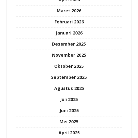
Maret 2026
Februari 2026
Januari 2026
Desember 2025
November 2025
Oktober 2025
September 2025
Agustus 2025
Juli 2025
Juni 2025
Mei 2025
April 2025