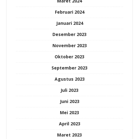
Maret 2024
Februari 2024
Januari 2024
Desember 2023
November 2023
Oktober 2023
September 2023
Agustus 2023
Juli 2023
Juni 2023
Mei 2023
April 2023
Maret 2023