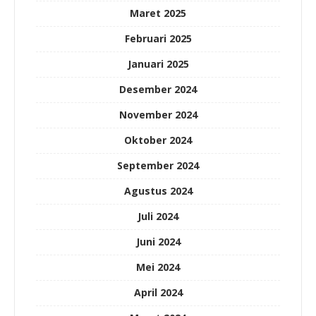
Maret 2025
Februari 2025
Januari 2025
Desember 2024
November 2024
Oktober 2024
September 2024
Agustus 2024
Juli 2024
Juni 2024
Mei 2024
April 2024