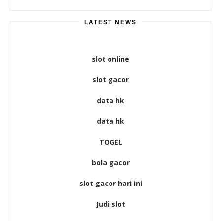
LATEST NEWS
slot online
slot gacor
data hk
data hk
TOGEL
bola gacor
slot gacor hari ini
Judi slot