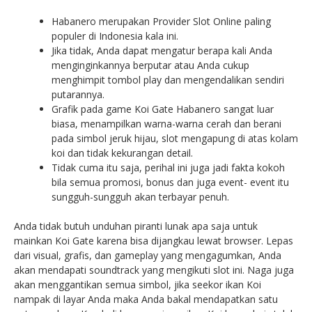
Habanero merupakan Provider Slot Online paling
populer di Indonesia kala ini.
Jika tidak, Anda dapat mengatur berapa kali Anda
menginginkannya berputar atau Anda cukup
menghimpit tombol play dan mengendalikan sendiri
putarannya.
Grafik pada game Koi Gate Habanero sangat luar
biasa, menampilkan warna-warna cerah dan berani
pada simbol jeruk hijau, slot mengapung di atas kolam
koi dan tidak kekurangan detail.
Tidak cuma itu saja, perihal ini juga jadi fakta kokoh
bila semua promosi, bonus dan juga event- event itu
sungguh-sungguh akan terbayar penuh.
Anda tidak butuh unduhan piranti lunak apa saja untuk
mainkan Koi Gate karena bisa dijangkau lewat browser. Lepas
dari visual, grafis, dan gameplay yang mengagumkan, Anda
akan mendapati soundtrack yang mengikuti slot ini. Naga juga
akan menggantikan semua simbol, jika seekor ikan Koi
nampak di layar Anda maka Anda bakal mendapatkan satu