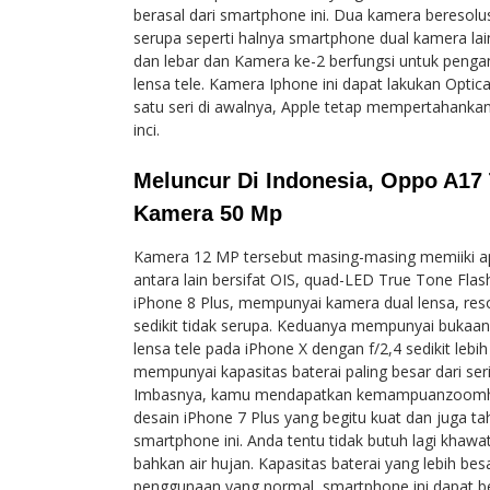
berasal dari smartphone ini. Dua kamera beresolus
serupa seperti halnya smartphone dual kamera la
dan lebar dan Kamera ke-2 berfungsi untuk peng
lensa tele. Kamera Iphone ini dapat lakukan Optic
satu seri di awalnya, Apple tetap mempertahankan
inci.
Meluncur Di Indonesia, Oppo A17 
Kamera 50 Mp
Kamera 12 MP tersebut masing-masing memiiki aper
antara lain bersifat OIS, quad-LED True Tone Flas
iPhone 8 Plus, mempunyai kamera dual lensa, res
sedikit tidak serupa. Keduanya mempunyai bukaan l
lensa tele pada iPhone X dengan f/2,4 sedikit leb
mempunyai kapasitas baterai paling besar dari seri
Imbasnya, kamu mendapatkan kemampuanzoomhing
desain iPhone 7 Plus yang begitu kuat dan juga tah
smartphone ini. Anda tentu tidak butuh lagi khawa
bahkan air hujan. Kapasitas baterai yang lebih be
penggunaan yang normal, smartphone ini dapat be