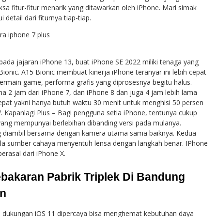
sa fitur-fitur menarik yang ditawarkan oleh iPhone. Mari simak
etail dari fiturnya tiap-tiap.
pada jajaran iPhone 13, buat iPhone SE 2022 miliki tenaga yang
onic. A15 Bionic membuat kinerja iPhone teranyar ini lebih cepat
bermain game, performa grafis yang diprosesnya begitu halus.
ma 2 jam dari iPhone 7, dan iPhone 8 dan juga 4 jam lebih lama
 cepat yakni hanya butuh waktu 30 menit untuk menghisi 50 persen
apanlagi Plus – Bagi pengguna setia iPhone, tentunya cukup
 yang mempunyai berlebihan dibanding versi pada mulanya.
ng diambil bersama dengan kamera utama sama baiknya. Kedua
la sumber cahaya menyentuh lensa dengan langkah benar. IPhone
berasal dari iPhone X.
ebakaran Pabrik Triplek Di Bandung
an
rta dukungan iOS 11 dipercaya bisa menghemat kebutuhan daya