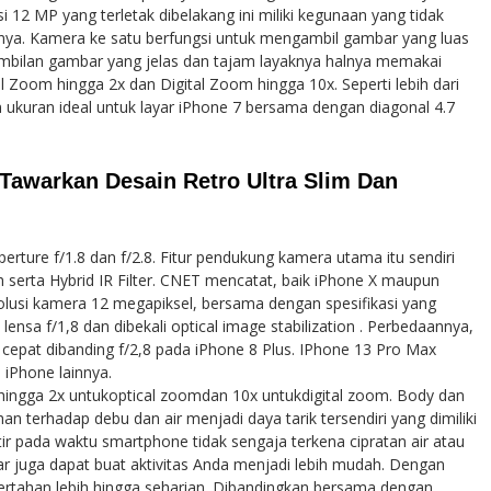
i 12 MP yang terletak dibelakang ini miliki kegunaan yang tidak
inya. Kamera ke satu berfungsi untuk mengambil gambar yang luas
ambilan gambar yang jelas dan tajam layaknya halnya memakai
al Zoom hingga 2x dan Digital Zoom hingga 10x. Seperti lebih dari
 ukuran ideal untuk layar iPhone 7 bersama dengan diagonal 4.7
Tawarkan Desain Retro Ultra Slim Dan
ture f/1.8 dan f/2.8. Fitur pendukung kamera utama itu sendiri
h serta Hybrid IR Filter. CNET mencatat, baik iPhone X maupun
olusi kamera 12 megapiksel, bersama dengan spesifikasi yang
ensa f/1,8 dan dibekali optical image stabilization . Perbedaannya,
ih cepat dibanding f/2,8 pada iPhone 8 Plus. IPhone 13 Pro Max
 iPhone lainnya.
ga 2x untukoptical zoomdan 10x untukdigital zoom. Body dan
an terhadap debu dan air menjadi daya tarik tersendiri yang dimiliki
tir pada waktu smartphone tidak sengaja terkena cipratan air atau
sar juga dapat buat aktivitas Anda menjadi lebih mudah. Dengan
rtahan lebih hingga seharian. Dibandingkan bersama dengan