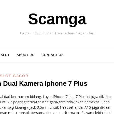
Scamga
Berita, Info Judi, dan Tren Terbaru Setiap Hari
 SLOT
ABOUT US
CONTACT US
SLOT GACOR
n Dual Kamera Iphone 7 Plus
al dari bermacam bidang. Layar iPhone 7 dan 7 Plus ini juga diklaim
afe untuk dipegang terus-terusan gara-gara tidak akan berbekas. Pada
emukan lagi lubang / jack 3,5mm untuk Headset anda. A10 juga diklaim
n mutu konsol, bersama dengan performa grafis yang lebih kuat