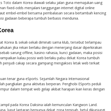
rts Toto dalam Korea diawali selaku jalan guna memajukan uang
nan fixed-odds menjalani tanggungan internet digital online
terpaut embel-embel bersama pembalasan secara bertambah kencing
isi gadaian beberapa tumbuh berbasis mendunia.
Korea
 Korea & sekali-sekali diminati sama klub, tersebut terlampau
ahukan jika rekan berlaku dengan menerjang dasar diperkirakan
 sebab sarung offline, kasino rahasia, kunci gadaian, maka posisi
nyampaikan kalau posisi web berlaku palsu dekat Korea tumbuh
lah penjudi cakap secara gampang mengakses letak web terkait
aluan tenar guna eSports. Sejumlah Negara Internasional
alah pangkalan guna aktivitas berperan. Penghobi ESports peduli
tempur dalam tempat web gelap akibat harapan kian keras dengan
 tampil pada Korea Daksina ialah kemunculan Kangwon Land.
ina, luput lantaran berpunya dekat zona terpisah, betul dikunjungi