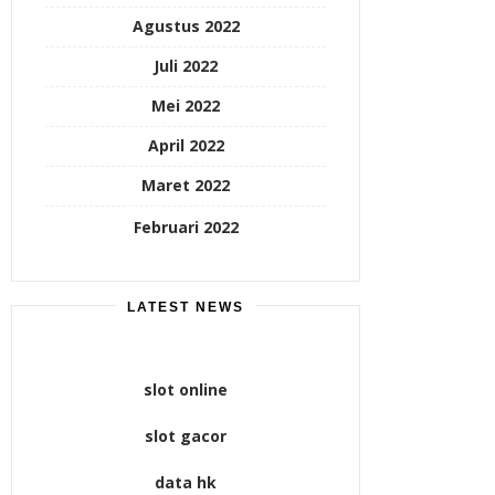
Agustus 2022
Juli 2022
Mei 2022
April 2022
Maret 2022
Februari 2022
LATEST NEWS
slot online
slot gacor
data hk