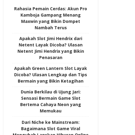
Rahasia Pemain Cerdas: Akun Pro
Kamboja Gampang Menang
Maxwin yang Bikin Dompet
Nambah Terus
Apakah Slot Jimi Hendrix dari
Netent Layak Dicoba? Ulasan
Netent Jimi Hendrix yang Bikin
Penasaran
Apakah Green Lantern Slot Layak
Dicoba? Ulasan Lengkap dan Tips
Bermain yang Bikin Ketagihan
Dunia Berkilau di Ujung Jari:
Sensasi Bermain Game Slot
Bertema Cahaya Neon yang
Memukau
Dari Niche ke Mainstream:
Bagaimana Slot Game Viral
Mengubah Lanskap Hiburan Online