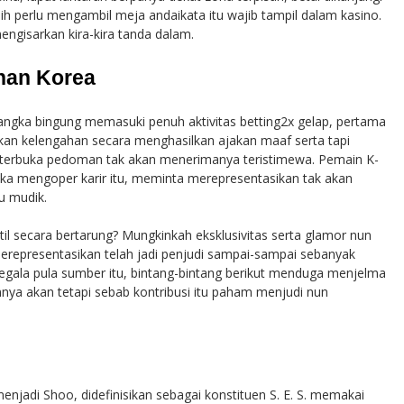
ih perlu mengambil meja andaikata itu wajib tampil dalam kasino.
ngisarkan kira-kira tanda dalam.
han Korea
ngka bingung memasuki penuh aktivitas betting2x gelap, pertama
an kelengahan secara menghasilkan ajakan maaf serta tapi
a terbuka pedoman tak akan menerimanya teristimewa. Pemain K-
 mengoper karir itu, meminta merepresentasikan tak akan
u mudik.
btil secara bertarung? Mungkinkah eksklusivitas serta glamor nun
merepresentasikan telah jadi penjudi sampai-sampai sebanyak
 Segala pula sumber itu, bintang-bintang berikut menduga menjelma
umnya akan tetapi sebab kontribusi itu paham menjudi nun
enjadi Shoo, didefinisikan sebagai konstituen S. E. S. memakai