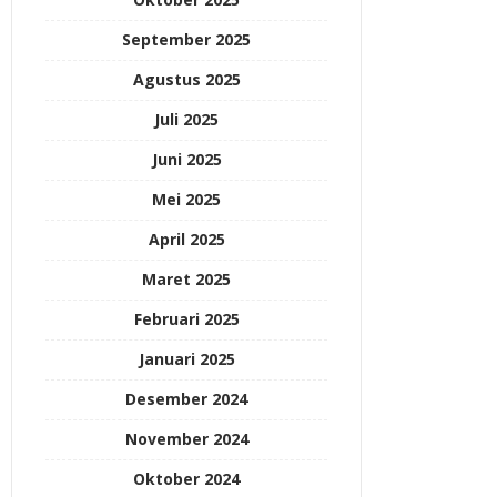
September 2025
Agustus 2025
Juli 2025
Juni 2025
Mei 2025
April 2025
Maret 2025
Februari 2025
Januari 2025
Desember 2024
November 2024
Oktober 2024