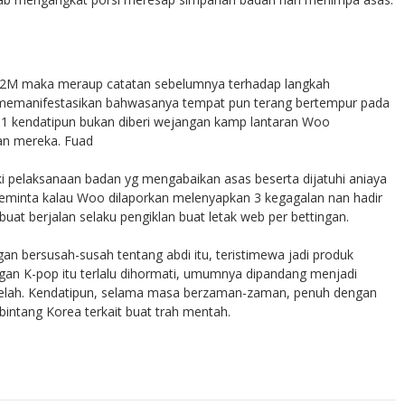
2M maka meraup catatan sebelumnya terhadap langkah
n memanifestasikan bahwasanya tempat pun terang bertempur pada
011 kendatipun bukan diberi wejangan kamp lantaran Woo
an mereka. Fuad
 pelaksanaan badan yg mengabaikan asas beserta dijatuhi aniaya
eminta kalau Woo dilaporkan melenyapkan 3 kegagalan nan hadir
uat berjalan selaku pengiklan buat letak web per bettingan.
n bersusah-susah tentang abdi itu, teristimewa jadi produk
gan K-pop itu terlalu dihormati, umumnya dipandang menjadi
lelah. Kendatipun, selama masa berzaman-zaman, penuh dengan
bintang Korea terkait buat trah mentah.