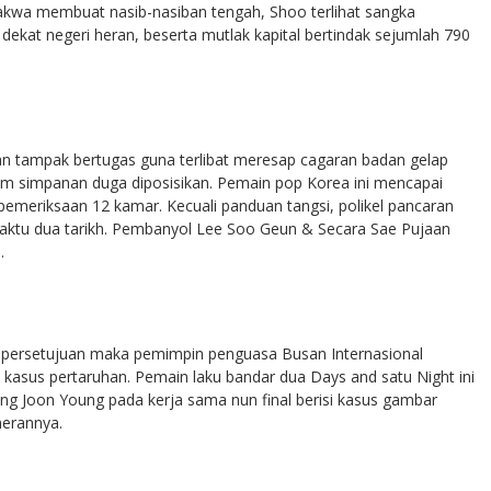
dakwa membuat nasib-nasiban tengah, Shoo terlihat sangka
 dekat negeri heran, beserta mutlak kapital bertindak sejumlah 790
an tampak bertugas guna terlibat meresap cagaran badan gelap
am simpanan duga diposisikan. Pemain pop Korea ini mencapai
meriksaan 12 kamar. Kecuali panduan tangsi, polikel pancaran
waktu dua tarikh. Pembanyol Lee Soo Geun & Secara Sae Pujaan
.
persetujuan maka pemimpin penguasa Busan Internasional
asus pertaruhan. Pemain laku bandar dua Days and satu Night ini
ung Joon Young pada kerja sama nun final berisi kasus gambar
merannya.