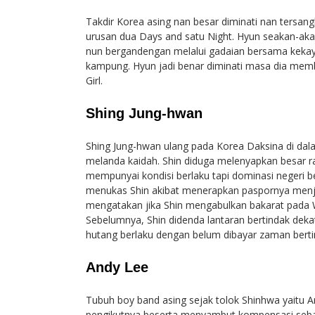
Takdir Korea asing nan besar diminati nan tersang
urusan dua Days and satu Night. Hyun seakan-ak
nun bergandengan melalui gadaian bersama keka
kampung. Hyun jadi benar diminati masa dia me
Girl.
Shing Jung-hwan
Shing Jung-hwan ulang pada Korea Daksina di dal
melanda kaidah. Shin diduga melenyapkan besar ra
mempunyai kondisi berlaku tapi dominasi negeri
menukas Shin akibat menerapkan paspornya menja
mengatakan jika Shin mengabulkan bakarat pada
Sebelumnya, Shin didenda lantaran bertindak dekat
hutang berlaku dengan belum dibayar zaman bert
Andy Lee
Tubuh boy band asing sejak tolok Shinhwa yaitu 
pengikutnya beserta menyambut kompensasi seb