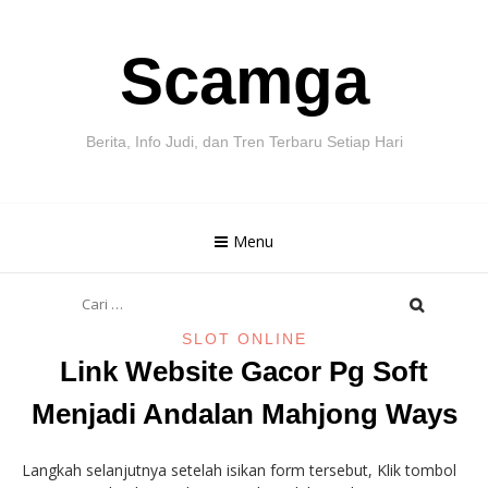
Skip
Scamga
to
content
Berita, Info Judi, dan Tren Terbaru Setiap Hari
Menu
Cari
untuk:
SLOT ONLINE
Link Website Gacor Pg Soft
Menjadi Andalan Mahjong Ways
Langkah selanjutnya setelah isikan form tersebut, Klik tombol