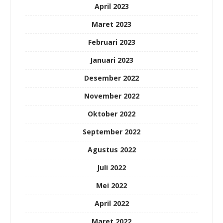
April 2023
Maret 2023
Februari 2023
Januari 2023
Desember 2022
November 2022
Oktober 2022
September 2022
Agustus 2022
Juli 2022
Mei 2022
April 2022
Maret 2022