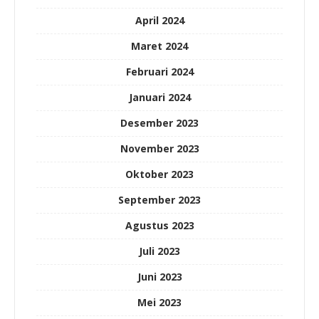
April 2024
Maret 2024
Februari 2024
Januari 2024
Desember 2023
November 2023
Oktober 2023
September 2023
Agustus 2023
Juli 2023
Juni 2023
Mei 2023