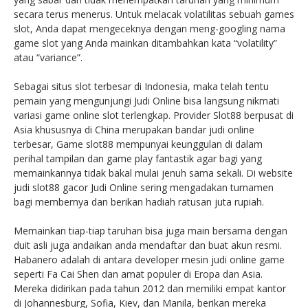
secara terus menerus. Untuk melacak volatilitas sebuah games
slot, Anda dapat mengeceknya dengan meng-googling nama
game slot yang Anda mainkan ditambahkan kata “volatility”
atau “variance”.
Sebagai situs slot terbesar di Indonesia, maka telah tentu
pemain yang mengunjungi Judi Online bisa langsung nikmati
variasi game online slot terlengkap. Provider Slot88 berpusat di
Asia khususnya di China merupakan bandar judi online
terbesar, Game slot88 mempunyai keunggulan di dalam
perihal tampilan dan game play fantastik agar bagi yang
memainkannya tidak bakal mulai jenuh sama sekali. Di website
judi slot88 gacor Judi Online sering mengadakan turnamen
bagi membernya dan berikan hadiah ratusan juta rupiah.
Memainkan tiap-tiap taruhan bisa juga main bersama dengan
duit asli juga andaikan anda mendaftar dan buat akun resmi.
Habanero adalah di antara developer mesin judi online game
seperti Fa Cai Shen dan amat populer di Eropa dan Asia.
Mereka didirikan pada tahun 2012 dan memiliki empat kantor
di Johannesburg, Sofia, Kiev, dan Manila, berikan mereka