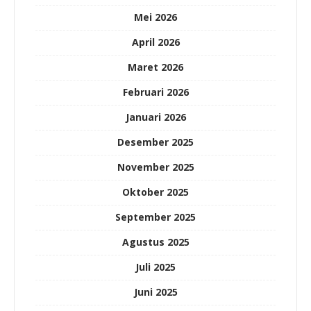
Mei 2026
April 2026
Maret 2026
Februari 2026
Januari 2026
Desember 2025
November 2025
Oktober 2025
September 2025
Agustus 2025
Juli 2025
Juni 2025