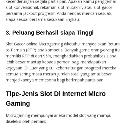
kecenderungan segala partisipan. Apakah Kamu penggemar
slot konvensional, rekaman slot mutakhir, atau slot gacor
bersama jackpot progresif, Anda hendak mencari sesuatu
siapa sesuai bersama kesukaan Engkau.
3. Peluang Berhasil siapa Tinggi
Slot Gacor online Microgaming diketahui menyediakan Return
to Pemain (RTP) apa kompetisi.Banyak game orang-orang itu
memiliki RTP di dari 95%, menghadiahkan probabilitas siapa
lebih besar mantap kepada pemain bagi mendapatkan
kejayaan. Di Luar yang itu, keberuntungan progresif mereka
semua sering masa meraih jumlah total yang amat besar,
menjadikannya memesona bagi berlimpah partisipan.
Tipe-Jenis Slot Di Internet Micro
Gaming
Microgaming mempunyai aneka model slot yang mampu
diseleksi oleh pemain: