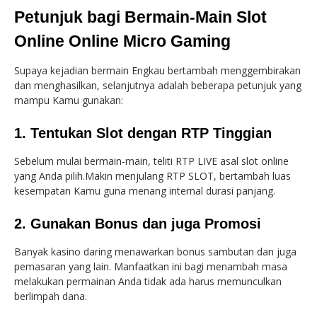
Petunjuk bagi Bermain-Main Slot
Online Online Micro Gaming
Supaya kejadian bermain Engkau bertambah menggembirakan
dan menghasilkan, selanjutnya adalah beberapa petunjuk yang
mampu Kamu gunakan:
1. Tentukan Slot dengan RTP Tinggian
Sebelum mulai bermain-main, teliti RTP LIVE asal slot online
yang Anda pilih.Makin menjulang RTP SLOT, bertambah luas
kesempatan Kamu guna menang internal durasi panjang.
2. Gunakan Bonus dan juga Promosi
Banyak kasino daring menawarkan bonus sambutan dan juga
pemasaran yang lain. Manfaatkan ini bagi menambah masa
melakukan permainan Anda tidak ada harus memunculkan
berlimpah dana.