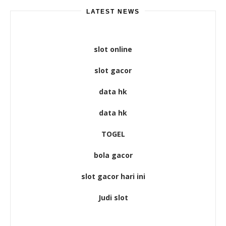
LATEST NEWS
slot online
slot gacor
data hk
data hk
TOGEL
bola gacor
slot gacor hari ini
Judi slot