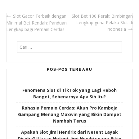
Slot Gacor Terbaik dengan
Slot Bet 100 Perak: Bimbingan
Navigasi
Lengkap guna Pelaku Slot di
Minimal Bet Rendah: Panduan
pos
Indonesia
Lengkap bagi Pemain Cerdas
Cari
untuk:
POS-POS TERBARU
Fenomena Slot di TikTok yang Lagi Heboh
Banget, Sebenarnya Apa Sih Itu?
Rahasia Pemain Cerdas: Akun Pro Kamboja
Gampang Menang Maxwin yang Bikin Dompet
Nambah Terus
Apakah Slot Jimi Hendrix dari Netent Layak
Dicoba? Ulasan Netent Jimi Hendrix yang Bikin