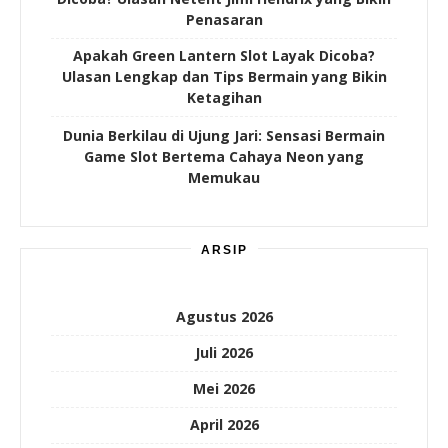
Penasaran
Apakah Green Lantern Slot Layak Dicoba?
Ulasan Lengkap dan Tips Bermain yang Bikin
Ketagihan
Dunia Berkilau di Ujung Jari: Sensasi Bermain
Game Slot Bertema Cahaya Neon yang
Memukau
ARSIP
Agustus 2026
Juli 2026
Mei 2026
April 2026