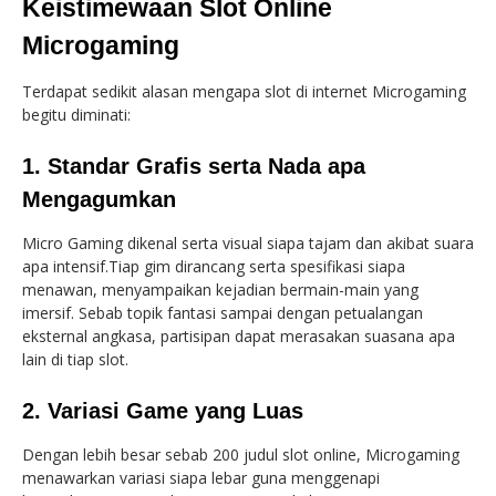
Keistimewaan Slot Online
Microgaming
Terdapat sedikit alasan mengapa slot di internet Microgaming
begitu diminati:
1. Standar Grafis serta Nada apa
Mengagumkan
Micro Gaming dikenal serta visual siapa tajam dan akibat suara
apa intensif.Tiap gim dirancang serta spesifikasi siapa
menawan, menyampaikan kejadian bermain-main yang
imersif. Sebab topik fantasi sampai dengan petualangan
eksternal angkasa, partisipan dapat merasakan suasana apa
lain di tiap slot.
2. Variasi Game yang Luas
Dengan lebih besar sebab 200 judul slot online, Microgaming
menawarkan variasi siapa lebar guna menggenapi