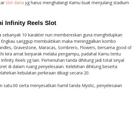
car
slot dana
yg harus menghalangi Kamu buat menjulang stadium
 Infinity Reels Slot
erta sebanyak 10 karakter nun membereskan guna menghidupkan
un. Engkau sanggup membuktikan maka meninggalkan kombo
, Candles, Gravestone, Maracas, Sombrero, Flowers, bersama good ol’
hi kira amat berparak melalui pengampu, padahal Kamu tentu
nity Reels yg lain. Pemenuhan tanda dihitung jadi total sinyal
et di dalam ruang penyelesaian. Kelebihan dihitung beserta
hirkan kebulatan perkiraan dibagi secara 20.
 satu.00 serta menyesatkan hamil tanda Mystic, penyelesaian