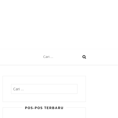
Cari
untuk:
Cari
untuk:
POS-POS TERBARU