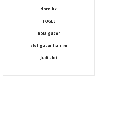
data hk
TOGEL
bola gacor
slot gacor hari ini
Judi slot