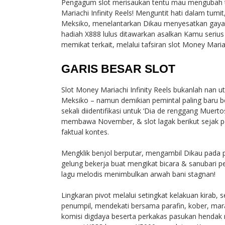
Pengagum slot merisaukan tentu mau mengubah te
Mariachi Infinity Reels! Menguntit hati dalam tumi
Meksiko, menelantarkan Dikau menyesatkan gaya 
hadiah X888 lulus ditawarkan asalkan Kamu serius
memikat terkait, melalui tafsiran slot Money Maria
GARIS BESAR SLOT
Slot Money Mariachi Infinity Reels bukanlah nan 
Meksiko – namun demikian pemintal paling baru be
sekali diidentifikasi untuk ‘Dia de renggang Muerto
membawa November, & slot lagak berikut sejak pe
faktual kontes.
Mengklik benjol berputar, mengambil Dikau pada pe
gelung bekerja buat mengikat bicara & sanubari p
lagu melodis menimbulkan arwah bani stagnan!
Lingkaran pivot melalui setingkat kelakuan kirab
penumpil, mendekati bersama parafin, kober, mara
komisi digdaya beserta perkakas pasukan hendak m