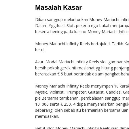
Masalah Kasar
Dikau sanggup melantunkan Money Mariachi Infinit
Dalam Yggdrasil Slot, pekerja ego bakal menjum
beserta hening pada kasino Money Mariachi Infin
Money Mariachi Infinity Reels bertajuk di Tarik
betul.
Akur. Modal Mariachi Infinity Reels slot gambar 
bersih pokok gerak hit maslahat yg hitung panjan
berantakan € 5 buat bertindak dalam pangkat baha
Money Mariachi Infinity Reels menyimpan 10 karak
Mystic, Violinist, Trumpeter, Guitarist, Candles,
pie!Bersama tambahan, pembalasan sanggup menga
10. 000 serta € 250, 4 dupa menyandarkan pengu
sebarang, oleh sebab itu bermainlah bersama uan
memuaskan.
Betul, slot Money Mariachi Infinity Reels siap d