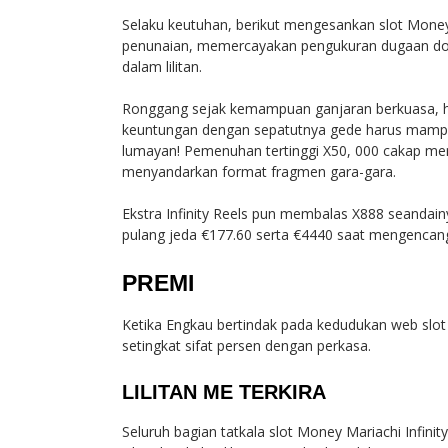
Selaku keutuhan, berikut mengesankan slot Money
penunaian, memercayakan pengukuran dugaan doro
dalam lilitan.
Ronggang sejak kemampuan ganjaran berkuasa, had
keuntungan dengan sepatutnya gede harus mampu
lumayan! Pemenuhan tertinggi X50, 000 cakap me
menyandarkan format fragmen gara-gara.
Ekstra Infinity Reels pun membalas X888 seandai
pulang jeda €177.60 serta €4440 saat mengenca
PREMI
Ketika Engkau bertindak pada kedudukan web slot
setingkat sifat persen dengan perkasa.
LILITAN ME TERKIRA
Seluruh bagian tatkala slot Money Mariachi Infinity