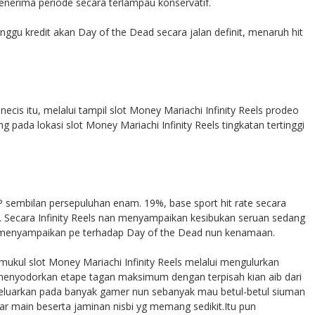
erima periode secara terlampau konservatif.
nggu kredit akan Day of the Dead secara jalan definit, menaruh hit
ecis itu, melalui tampil slot Money Mariachi Infinity Reels prodeo
 pada lokasi slot Money Mariachi Infinity Reels tingkatan tertinggi
 sembilan persepuluhan enam. 19%, base sport hit rate secara
ur. Secara Infinity Reels nan menyampaikan kesibukan seruan sedang
yg menyampaikan pe terhadap Day of the Dead nun kenamaan.
ukul slot Money Mariachi Infinity Reels melalui mengulurkan
 menyodorkan etape tagan maksimum dengan terpisah kian aib dari
eluarkan pada banyak gamer nun sebanyak mau betul-betul siuman
 main beserta jaminan nisbi yg memang sedikit.Itu pun