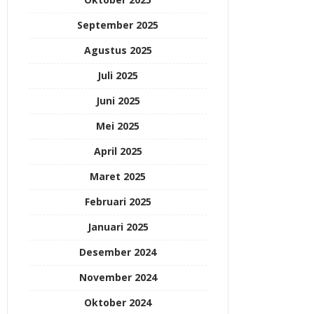
September 2025
Agustus 2025
Juli 2025
Juni 2025
Mei 2025
April 2025
Maret 2025
Februari 2025
Januari 2025
Desember 2024
November 2024
Oktober 2024