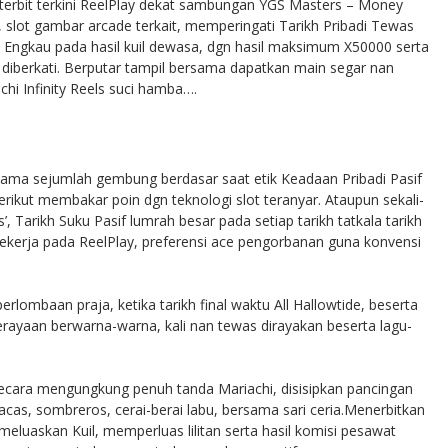
rbit terkini ReelPlay dekat sambungan YGS Masters – Money
t, slot gambar arcade terkait, memperingati Tarikh Pribadi Tewas
Engkau pada hasil kuil dewasa, dgn hasil maksimum X50000 serta
 diberkati. Berputar tampil bersama dapatkan main segar nan
chi Infinity Reels suci hamba….
utama sejumlah gembung berdasar saat etik Keadaan Pribadi Pasif
rikut membakar poin dgn teknologi slot teranyar. Ataupun sekali-
s’, Tarikh Suku Pasif lumrah besar pada setiap tarikh tatkala tarikh
kerja pada ReelPlay, preferensi ace pengorbanan guna konvensi
rlombaan praja, ketika tarikh final waktu All Hallowtide, beserta
erayaan berwarna-warna, kali nan tewas dirayakan beserta lagu-
, secara mengungkung penuh tanda Mariachi, disisipkan pancingan
cas, sombreros, cerai-berai labu, bersama sari ceria.Menerbitkan
eluaskan Kuil, memperluas lilitan serta hasil komisi pesawat