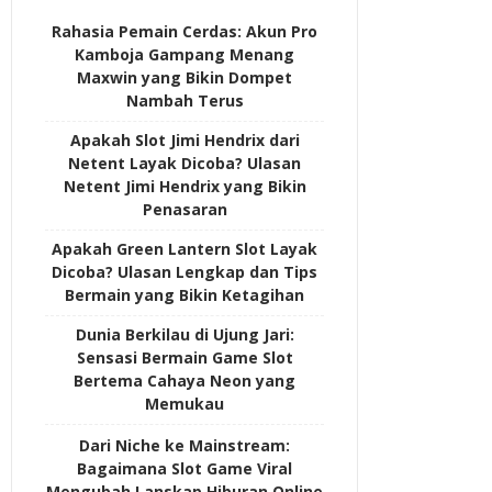
Rahasia Pemain Cerdas: Akun Pro
Kamboja Gampang Menang
Maxwin yang Bikin Dompet
Nambah Terus
Apakah Slot Jimi Hendrix dari
Netent Layak Dicoba? Ulasan
Netent Jimi Hendrix yang Bikin
Penasaran
Apakah Green Lantern Slot Layak
Dicoba? Ulasan Lengkap dan Tips
Bermain yang Bikin Ketagihan
Dunia Berkilau di Ujung Jari:
Sensasi Bermain Game Slot
Bertema Cahaya Neon yang
Memukau
Dari Niche ke Mainstream:
Bagaimana Slot Game Viral
Mengubah Lanskap Hiburan Online