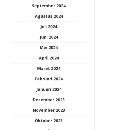
September 2024
Agustus 2024
Juli 2024
Juni 2024
Mei 2024
April 2024
Maret 2024
Februari 2024
Januari 2024
Desember 2023
November 2023
Oktober 2023