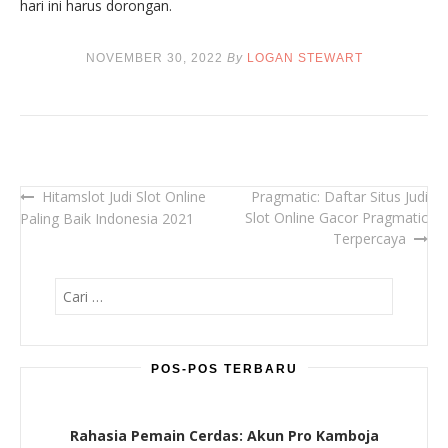
hari ini harus dorongan.
NOVEMBER 30, 2022
By
LOGAN STEWART
Hitamslot Judi Slot Online
Pragmatic: Daftar Situs Judi
Navigasi
Slot Online Gacor Pragmatic
Paling Baik Indonesia 2021
pos
Terpercaya
Cari
untuk:
POS-POS TERBARU
Rahasia Pemain Cerdas: Akun Pro Kamboja