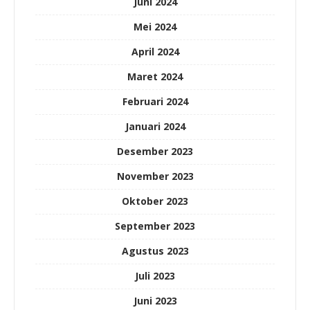
Juni 2024
Mei 2024
April 2024
Maret 2024
Februari 2024
Januari 2024
Desember 2023
November 2023
Oktober 2023
September 2023
Agustus 2023
Juli 2023
Juni 2023