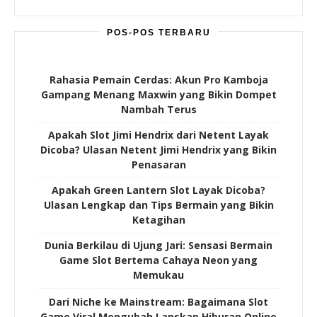
POS-POS TERBARU
Rahasia Pemain Cerdas: Akun Pro Kamboja
Gampang Menang Maxwin yang Bikin Dompet
Nambah Terus
Apakah Slot Jimi Hendrix dari Netent Layak
Dicoba? Ulasan Netent Jimi Hendrix yang Bikin
Penasaran
Apakah Green Lantern Slot Layak Dicoba?
Ulasan Lengkap dan Tips Bermain yang Bikin
Ketagihan
Dunia Berkilau di Ujung Jari: Sensasi Bermain
Game Slot Bertema Cahaya Neon yang
Memukau
Dari Niche ke Mainstream: Bagaimana Slot
Game Viral Mengubah Lanskap Hiburan Online