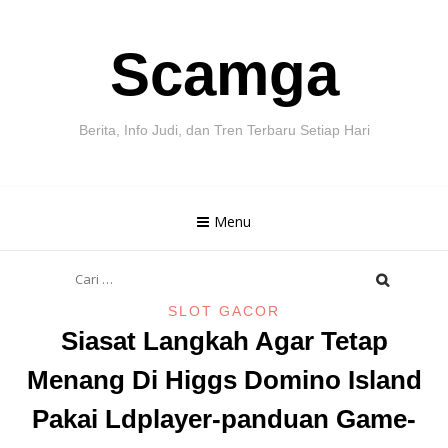
Skip
Scamga
to
content
Berita, Info Judi, dan Tren Terbaru Setiap Hari
Menu
Cari
untuk:
SLOT GACOR
Siasat Langkah Agar Tetap
Menang Di Higgs Domino Island
Pakai Ldplayer-panduan Game-