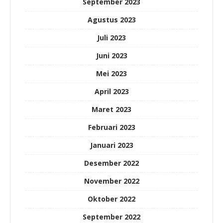
September 2023
Agustus 2023
Juli 2023
Juni 2023
Mei 2023
April 2023
Maret 2023
Februari 2023
Januari 2023
Desember 2022
November 2022
Oktober 2022
September 2022