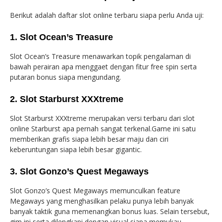
Berikut adalah daftar slot online terbaru siapa perlu Anda uji:
1. Slot Ocean’s Treasure
Slot Ocean’s Treasure menawarkan topik pengalaman di
bawah perairan apa menggaet dengan fitur free spin serta
putaran bonus siapa mengundang.
2. Slot Starburst XXXtreme
Slot Starburst XXXtreme merupakan versi terbaru dari slot
online Starburst apa pernah sangat terkenal.Game ini satu
memberikan grafis siapa lebih besar maju dan ciri
keberuntungan siapa lebih besar gigantic.
3. Slot Gonzo’s Quest Megaways
Slot Gonzo’s Quest Megaways memunculkan feature
Megaways yang menghasilkan pelaku punya lebih banyak
banyak taktik guna memenangkan bonus luas. Selain tersebut,
gim ini serta dilengkapi dengan visual siapa memukau.