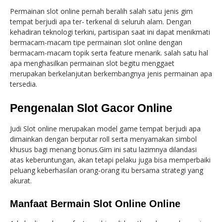
Permainan slot online pernah beralih salah satu jenis gim
tempat berjudi apa ter- terkenal di seluruh alam. Dengan
kehadiran teknologi terkini, partisipan saat ini dapat menikmati
bermacam-macam tipe permainan slot online dengan
bermacam-macam topik serta feature menarik. salah satu hal
apa menghasilkan permainan slot begitu menggaet
merupakan berkelanjutan berkembangnya jenis permainan apa
tersedia.
Pengenalan Slot Gacor Online
Judi Slot online merupakan model game tempat berjudi apa
dimainkan dengan berputar roll serta menyamakan simbol
khusus bagi menang bonus.Gim ini satu lazimnya dilandasi
atas keberuntungan, akan tetapi pelaku juga bisa memperbaiki
peluang keberhasilan orang-orang itu bersama strategi yang
akurat.
Manfaat Bermain Slot Online Online