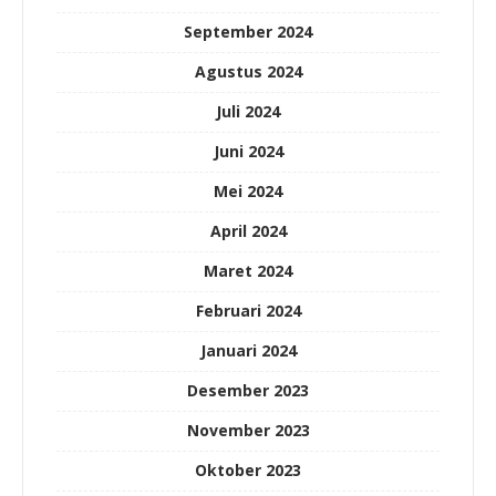
September 2024
Agustus 2024
Juli 2024
Juni 2024
Mei 2024
April 2024
Maret 2024
Februari 2024
Januari 2024
Desember 2023
November 2023
Oktober 2023