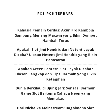
POS-POS TERBARU
Rahasia Pemain Cerdas: Akun Pro Kamboja
Gampang Menang Maxwin yang Bikin Dompet
Nambah Terus
Apakah Slot Jimi Hendrix dari Netent Layak
Dicoba? Ulasan Netent Jimi Hendrix yang Bikin
Penasaran
Apakah Green Lantern Slot Layak Dicoba?
Ulasan Lengkap dan Tips Bermain yang Bikin
Ketagihan
Dunia Berkilau di Ujung Jari: Sensasi Bermain
Game Slot Bertema Cahaya Neon yang
Memukau
Dari Niche ke Mainstream: Bagaimana Slot