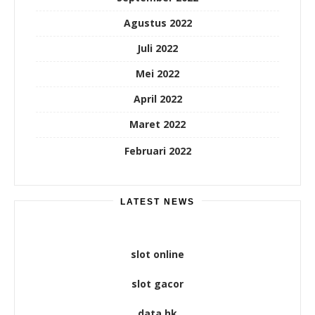
Agustus 2022
Juli 2022
Mei 2022
April 2022
Maret 2022
Februari 2022
LATEST NEWS
slot online
slot gacor
data hk