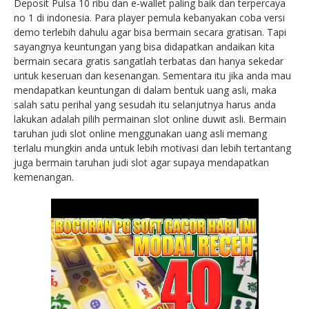
Deposit Pulsa 10 ribu dan e-wallet paling baik dan terpercaya
no 1 di indonesia. Para player pemula kebanyakan coba versi
demo terlebih dahulu agar bisa bermain secara gratisan. Tapi
sayangnya keuntungan yang bisa didapatkan andaikan kita
bermain secara gratis sangatlah terbatas dan hanya sekedar
untuk keseruan dan kesenangan. Sementara itu jika anda mau
mendapatkan keuntungan di dalam bentuk uang asli, maka
salah satu perihal yang sesudah itu selanjutnya harus anda
lakukan adalah pilih permainan slot online duwit asli. Bermain
taruhan judi slot online menggunakan uang asli memang
terlalu mungkin anda untuk lebih motivasi dan lebih tertantang
juga bermain taruhan judi slot agar supaya mendapatkan
kemenangan.