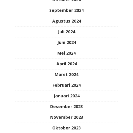
September 2024
Agustus 2024
Juli 2024
Juni 2024
Mei 2024
April 2024
Maret 2024
Februari 2024
Januari 2024
Desember 2023
November 2023
Oktober 2023