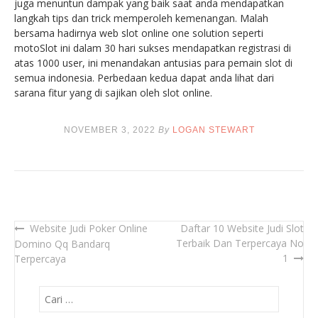
juga menuntun dampak yang baik saat anda mendapatkan
langkah tips dan trick memperoleh kemenangan. Malah
bersama hadirnya web slot online one solution seperti
motoSlot ini dalam 30 hari sukses mendapatkan registrasi di
atas 1000 user, ini menandakan antusias para pemain slot di
semua indonesia. Perbedaan kedua dapat anda lihat dari
sarana fitur yang di sajikan oleh slot online.
NOVEMBER 3, 2022
By
LOGAN STEWART
Website Judi Poker Online
Daftar 10 Website Judi Slot
Navigasi
Terbaik Dan Terpercaya No
Domino Qq Bandarq
pos
1
Terpercaya
Cari
untuk: