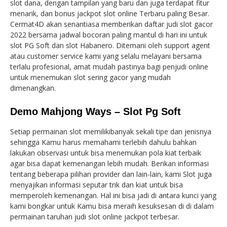
slot dana, dengan tampilan yang baru dan juga terdapat fitur
menarik, dan bonus jackpot slot online Terbaru paling Besar.
Cermat4D akan senantiasa memberikan daftar judi slot gacor
2022 bersama jadwal bocoran paling mantul di hari ini untuk
slot PG Soft dan slot Habanero. Ditemani oleh support agent
atau customer service kami yang selalu melayani bersama
terlalu profesional, amat mudah pastinya bagi penjudi online
untuk menemukan slot sering gacor yang mudah
dimenangkan.
Demo Mahjong Ways – Slot Pg Soft
Setiap permainan slot memilikibanyak sekali tipe dan jenisnya
sehingga Kamu harus memahami terlebih dahulu bahkan
lakukan observasi untuk bisa menemukan pola kiat terbaik
agar bisa dapat kemenangan lebih mudah. Berikan informasi
tentang beberapa pilihan provider dan lain-lain, kami Slot juga
menyajikan informasi seputar trik dan kiat untuk bisa
memperoleh kemenangan. Hal ini bisa jadi di antara kunci yang
kami bongkar untuk Kamu bisa meraih kesuksesan di di dalam
permainan taruhan judi slot online jackpot terbesar.