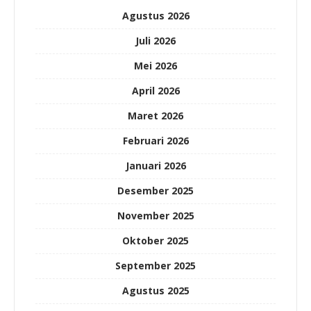
Agustus 2026
Juli 2026
Mei 2026
April 2026
Maret 2026
Februari 2026
Januari 2026
Desember 2025
November 2025
Oktober 2025
September 2025
Agustus 2025