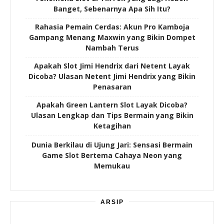
Banget, Sebenarnya Apa Sih Itu?
Rahasia Pemain Cerdas: Akun Pro Kamboja
Gampang Menang Maxwin yang Bikin Dompet
Nambah Terus
Apakah Slot Jimi Hendrix dari Netent Layak
Dicoba? Ulasan Netent Jimi Hendrix yang Bikin
Penasaran
Apakah Green Lantern Slot Layak Dicoba?
Ulasan Lengkap dan Tips Bermain yang Bikin
Ketagihan
Dunia Berkilau di Ujung Jari: Sensasi Bermain
Game Slot Bertema Cahaya Neon yang
Memukau
ARSIP