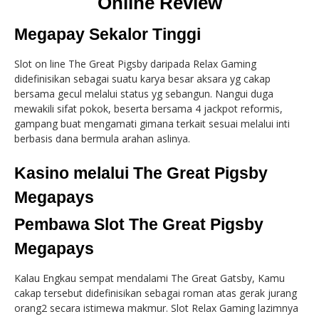
Online Review
Megapay Sekalor Tinggi
Slot on line The Great Pigsby daripada Relax Gaming
didefinisikan sebagai suatu karya besar aksara yg cakap
bersama gecul melalui status yg sebangun. Nangui duga
mewakili sifat pokok, beserta bersama 4 jackpot reformis,
gampang buat mengamati gimana terkait sesuai melalui inti
berbasis dana bermula arahan aslinya.
Kasino melalui The Great Pigsby
Megapays
Pembawa Slot The Great Pigsby
Megapays
Kalau Engkau sempat mendalami The Great Gatsby, Kamu
cakap tersebut didefinisikan sebagai roman atas gerak jurang
orang2 secara istimewa makmur. Slot Relax Gaming lazimnya