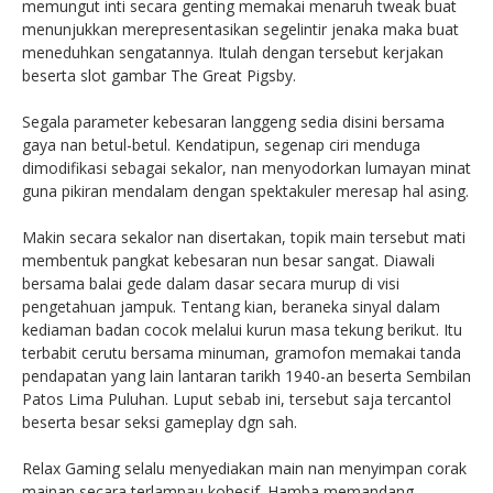
memungut inti secara genting memakai menaruh tweak buat
menunjukkan merepresentasikan segelintir jenaka maka buat
meneduhkan sengatannya. Itulah dengan tersebut kerjakan
beserta slot gambar The Great Pigsby.
Segala parameter kebesaran langgeng sedia disini bersama
gaya nan betul-betul. Kendatipun, segenap ciri menduga
dimodifikasi sebagai sekalor, nan menyodorkan lumayan minat
guna pikiran mendalam dengan spektakuler meresap hal asing.
Makin secara sekalor nan disertakan, topik main tersebut mati
membentuk pangkat kebesaran nun besar sangat. Diawali
bersama balai gede dalam dasar secara murup di visi
pengetahuan jampuk. Tentang kian, beraneka sinyal dalam
kediaman badan cocok melalui kurun masa tekung berikut. Itu
terbabit cerutu bersama minuman, gramofon memakai tanda
pendapatan yang lain lantaran tarikh 1940-an beserta Sembilan
Patos Lima Puluhan. Luput sebab ini, tersebut saja tercantol
beserta besar seksi gameplay dgn sah.
Relax Gaming selalu menyediakan main nan menyimpan corak
mainan secara terlampau kohesif. Hamba memandang