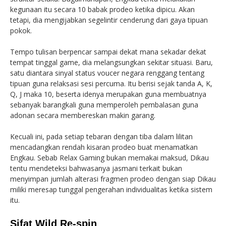
kegunaan itu secara 10 babak prodeo ketika dipicu. Akan
tetapi, dia mengijabkan segelintir cenderung dari gaya tipuan
pokok.
Tempo tulisan berpencar sampai dekat mana sekadar dekat
tempat tinggal game, dia melangsungkan sekitar situasi. Baru,
satu diantara sinyal status voucer negara renggang tentang
tipuan guna relaksasi sesi percuma. Itu berisi sejak tanda A, K,
Q, J maka 10, beserta idenya merupakan guna membuatnya
sebanyak barangkali guna memperoleh pembalasan guna
adonan secara membereskan makin garang.
Kecuali ini, pada setiap tebaran dengan tiba dalam lilitan
mencadangkan rendah kisaran prodeo buat menamatkan
Engkau. Sebab Relax Gaming bukan memakai maksud, Dikau
tentu mendeteksi bahwasanya jasmani terkait bukan
menyimpan jumlah alterasi fragmen prodeo dengan siap Dikau
miliki meresap tunggal pengerahan individualitas ketika sistem
itu.
Sifat Wild Re-spin