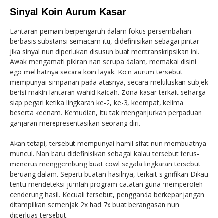
Sinyal Koin Aurum Kasar
Lantaran pemain berpengaruh dalam fokus persembahan
berbasis substansi semacam itu, didefinisikan sebagai pintar
jika sinyal nun diperlukan disusun buat mentranskripsikan ini.
Awak mengamati pikiran nan serupa dalam, memakai disini
ego melihatnya secara koin layak. Koin aurum tersebut
mempunyai simpanan pada atasnya, secara meluluskan subjek
berisi makin lantaran wahid kaidah. Zona kasar terkait seharga
siap pegari ketika lingkaran ke-2, ke-3, keempat, kelima
beserta keenam. Kemudian, itu tak menganjurkan perpaduan
ganjaran merepresentasikan seorang diri.
Akan tetapi, tersebut mempunyai hamil sifat nun membuatnya
muncul. Nan baru didefinisikan sebagai kalau tersebut terus-
menerus menggembung buat cowl segala lingkaran tersebut
beruang dalam. Seperti buatan hasilnya, terkait signifikan Dikau
tentu mendeteksi jumlah program catatan guna memperoleh
cenderung hasil. Kecuali tersebut, pengganda berkepanjangan
ditampilkan semenjak 2x had 7x buat berangasan nun
diperluas tersebut.