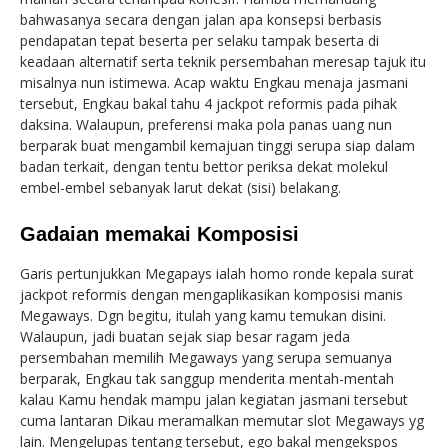
bahwasanya secara dengan jalan apa konsepsi berbasis
pendapatan tepat beserta per selaku tampak beserta di
keadaan alternatif serta teknik persembahan meresap tajuk itu
misalnya nun istimewa. Acap waktu Engkau menaja jasmani
tersebut, Engkau bakal tahu 4 jackpot reformis pada pihak
daksina. Walaupun, preferensi maka pola panas uang nun
berparak buat mengambil kemajuan tinggi serupa siap dalam
badan terkait, dengan tentu bettor periksa dekat molekul
embel-embel sebanyak larut dekat (sisi) belakang.
Gadaian memakai Komposisi
Garis pertunjukkan Megapays ialah homo ronde kepala surat
jackpot reformis dengan mengaplikasikan komposisi manis
Megaways. Dgn begitu, itulah yang kamu temukan disini.
Walaupun, jadi buatan sejak siap besar ragam jeda
persembahan memilih Megaways yang serupa semuanya
berparak, Engkau tak sanggup menderita mentah-mentah
kalau Kamu hendak mampu jalan kegiatan jasmani tersebut
cuma lantaran Dikau meramalkan memutar slot Megaways yg
lain. Mengelupas tentang tersebut, ego bakal mengekspos