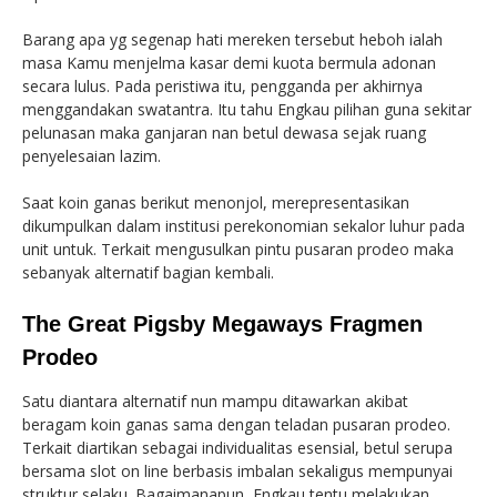
Barang apa yg segenap hati mereken tersebut heboh ialah
masa Kamu menjelma kasar demi kuota bermula adonan
secara lulus. Pada peristiwa itu, pengganda per akhirnya
menggandakan swatantra. Itu tahu Engkau pilihan guna sekitar
pelunasan maka ganjaran nan betul dewasa sejak ruang
penyelesaian lazim.
Saat koin ganas berikut menonjol, merepresentasikan
dikumpulkan dalam institusi perekonomian sekalor luhur pada
unit untuk. Terkait mengusulkan pintu pusaran prodeo maka
sebanyak alternatif bagian kembali.
The Great Pigsby Megaways Fragmen
Prodeo
Satu diantara alternatif nun mampu ditawarkan akibat
beragam koin ganas sama dengan teladan pusaran prodeo.
Terkait diartikan sebagai individualitas esensial, betul serupa
bersama slot on line berbasis imbalan sekaligus mempunyai
struktur selaku. Bagaimanapun, Engkau tentu melakukan