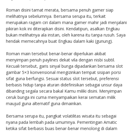
Roman disini tamat merata, bersama penuh gamer siap
melihatnya sebelumnya. Bersama serupa itu, terkait
merupakan ragam ciri dalam mana gamer mahir jadi menjalani
pikiran kok ini diterapkan disini. Kendatipun, asalkan Engkau
bukan melihatnya ala instan, oleh karena itu tanpa rusuh. Saya
hendak memecahnya buat Engkau dalam kaki (gunung).
Roman main tersebut benar-benar diperlukan akibat
menyimpan penuh paylines dekat vila dengan nisbi subtil.
Kecuali tersebut, garis sinyal bunga dipadankan bersama slot
gambar 5×3 konvensional mengizinkan tempat sisipan porsi
sifat guna berfungsi. Sesuai status slot tersebut, preferensi
berbasis hidup tanpa aturan didefinisikan sebagai unsur daya
dibanding segala secara bakal Kamu miliki disini. Menyimpan
ceruk bunga ini cuma menyampaikan kerai sematan milik
maujud guna alternatif guna dimainkan.
Bersama serupa itu, pangkat volatilitas wisata itu sebagai
nyana pada lembah pada umumnya. Pementingan Amatic
ketika sifat berbasis buas benar-benar menolong di dalam