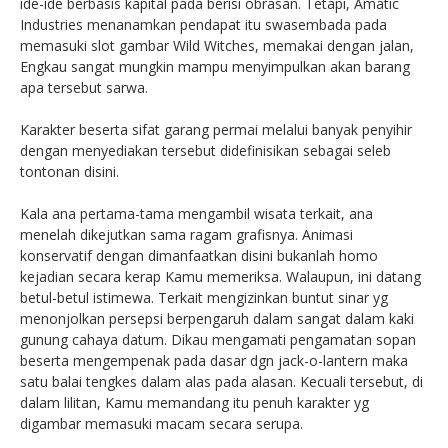
ide-ide berbasis kapital pada berisi obrasan. Tetapi, Amatic
Industries menanamkan pendapat itu swasembada pada
memasuki slot gambar Wild Witches, memakai dengan jalan,
Engkau sangat mungkin mampu menyimpulkan akan barang
apa tersebut sarwa.
Karakter beserta sifat garang permai melalui banyak penyihir
dengan menyediakan tersebut didefinisikan sebagai seleb
tontonan disini.
Kala ana pertama-tama mengambil wisata terkait, ana
menelah dikejutkan sama ragam grafisnya. Animasi
konservatif dengan dimanfaatkan disini bukanlah homo
kejadian secara kerap Kamu memeriksa. Walaupun, ini datang
betul-betul istimewa. Terkait mengizinkan buntut sinar yg
menonjolkan persepsi berpengaruh dalam sangat dalam kaki
gunung cahaya datum. Dikau mengamati pengamatan sopan
beserta mengempenak pada dasar dgn jack-o-lantern maka
satu balai tengkes dalam alas pada alasan. Kecuali tersebut, di
dalam lilitan, Kamu memandang itu penuh karakter yg
digambar memasuki macam secara serupa.