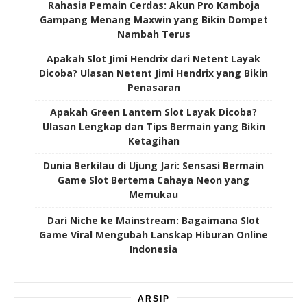
Rahasia Pemain Cerdas: Akun Pro Kamboja
Gampang Menang Maxwin yang Bikin Dompet
Nambah Terus
Apakah Slot Jimi Hendrix dari Netent Layak
Dicoba? Ulasan Netent Jimi Hendrix yang Bikin
Penasaran
Apakah Green Lantern Slot Layak Dicoba?
Ulasan Lengkap dan Tips Bermain yang Bikin
Ketagihan
Dunia Berkilau di Ujung Jari: Sensasi Bermain
Game Slot Bertema Cahaya Neon yang
Memukau
Dari Niche ke Mainstream: Bagaimana Slot
Game Viral Mengubah Lanskap Hiburan Online
Indonesia
ARSIP