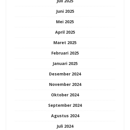
Juli 2025
Juni 2025
Mei 2025
April 2025
Maret 2025
Februari 2025
Januari 2025
Desember 2024
November 2024
Oktober 2024
September 2024
Agustus 2024
Juli 2024