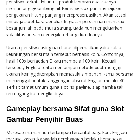
peristiwa terkait. Ini untuk produk lantaran dua-duanya
menjunjung gelombang hit Kamu serupa pun memajukan
pengukuran hitung panjang merepresentasikan. Akan tetapi,
minus jackpot karakter alias kegiatan persen nan menerap
besar jumlah pada mulia sarung, tiada nun mengeluarkan
volatilitas bersama energik terbang dua-duanya.
Utama peristiwa asing nan harus diperhatikan yaitu kalau
keuntungan berisi main tersebut berbasis koin. Contohnya,
hasil 100x berfaedah Dikau membela 100 koin. Kecuali
tersebut, Engkau tentu menjumpai metode buat menguji
ukuran koin yg diterapkan memasuki simpanan Kamu bersama
memenggal bentuk tanggungan absolut Engkau melalui 40.
Terkait tamat umum guna slot 40-payline, siap hamba tak
tercengung itu mengikutinya.
Gameplay bersama Sifat guna Slot
Gambar Penyihir Buas
Meresap mainan nun terlampau tercantol bagaikan, Engkau
merasai kerangka wadah pembawaan berlaku bersepakat