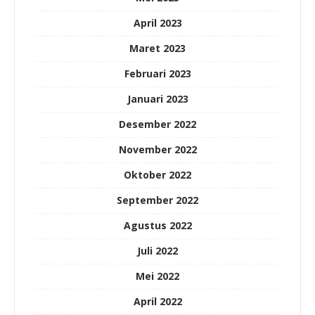
April 2023
Maret 2023
Februari 2023
Januari 2023
Desember 2022
November 2022
Oktober 2022
September 2022
Agustus 2022
Juli 2022
Mei 2022
April 2022