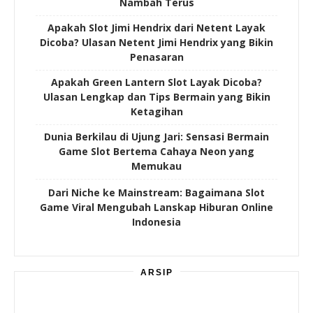
Nambah Terus
Apakah Slot Jimi Hendrix dari Netent Layak
Dicoba? Ulasan Netent Jimi Hendrix yang Bikin
Penasaran
Apakah Green Lantern Slot Layak Dicoba?
Ulasan Lengkap dan Tips Bermain yang Bikin
Ketagihan
Dunia Berkilau di Ujung Jari: Sensasi Bermain
Game Slot Bertema Cahaya Neon yang
Memukau
Dari Niche ke Mainstream: Bagaimana Slot
Game Viral Mengubah Lanskap Hiburan Online
Indonesia
ARSIP