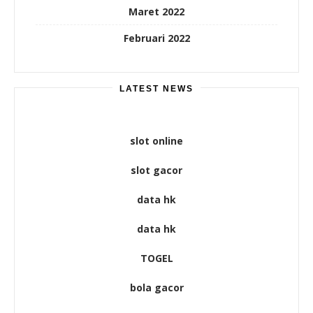
Maret 2022
Februari 2022
LATEST NEWS
slot online
slot gacor
data hk
data hk
TOGEL
bola gacor