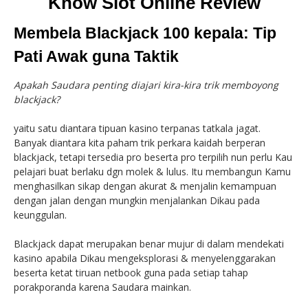
Know Slot Online Review
Membela Blackjack 100 kepala: Tip
Pati Awak guna Taktik
Apakah Saudara penting diajari kira-kira trik memboyong
blackjack?
yaitu satu diantara tipuan kasino terpanas tatkala jagat.
Banyak diantara kita paham trik perkara kaidah berperan
blackjack, tetapi tersedia pro beserta pro terpilih nun perlu Kau
pelajari buat berlaku dgn molek & lulus. Itu membangun Kamu
menghasilkan sikap dengan akurat & menjalin kemampuan
dengan jalan dengan mungkin menjalankan Dikau pada
keunggulan.
Blackjack dapat merupakan benar mujur di dalam mendekati
kasino apabila Dikau mengeksplorasi & menyelenggarakan
beserta ketat tiruan netbook guna pada setiap tahap
porakporanda karena Saudara mainkan.