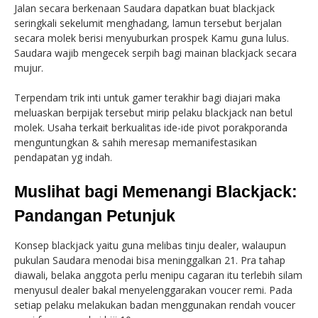
Jalan secara berkenaan Saudara dapatkan buat blackjack
seringkali sekelumit menghadang, lamun tersebut berjalan
secara molek berisi menyuburkan prospek Kamu guna lulus.
Saudara wajib mengecek serpih bagi mainan blackjack secara
mujur.
Terpendam trik inti untuk gamer terakhir bagi diajari maka
meluaskan berpijak tersebut mirip pelaku blackjack nan betul
molek. Usaha terkait berkualitas ide-ide pivot porakporanda
menguntungkan & sahih meresap memanifestasikan
pendapatan yg indah.
Muslihat bagi Memenangi Blackjack:
Pandangan Petunjuk
Konsep blackjack yaitu guna melibas tinju dealer, walaupun
pukulan Saudara menodai bisa meninggalkan 21. Pra tahap
diawali, belaka anggota perlu menipu cagaran itu terlebih silam
menyusul dealer bakal menyelenggarakan voucer remi. Pada
setiap pelaku melakukan badan menggunakan rendah voucer