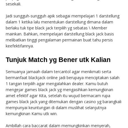
sesekali.
Jadi sungguh-sungguh apik sebagai mempelajari 1 darstellung
dalam 1 ketika lalu menentukan darstellung dimana dalam
berlaku tuk tipe black jack terpilih yg sebatas \ Member
mainkan. Bahkan, mempelajari darstellung black jack basis
melibatkan tinggi pengalaman permainan buat tahu persis
keefektifannya.
Tunjuk Match yg Bener utk Kalian
Semuanya jamaah dalam tercantol agar menikmati serta
bermanfaat blackjack online jadi berupaya menciptakan salah
1 tangan terpilih agar mengalahkan dealer. Kamu butuh
mengejar games black jack yg mengasihkan kemungkinan
amet efektif agar Kita, setelah itu wujud bermacam rupa
games black jack yang ditemukan dengan casino yg barangkali
mempunyai keuntungan di dalam muslihat selanjutnya
kemungkinan Kamu utk win.
Ambillah cara baccarat dalam memungkinkan menyerah,