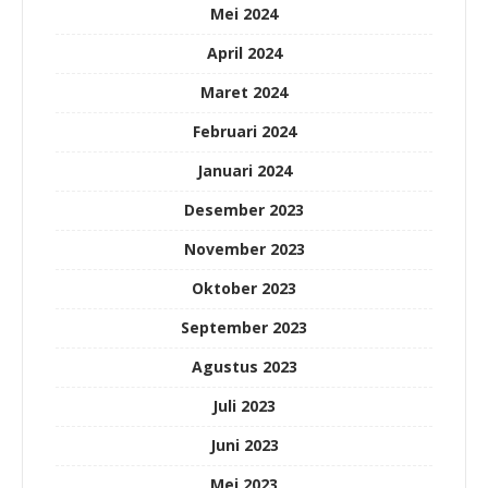
Mei 2024
April 2024
Maret 2024
Februari 2024
Januari 2024
Desember 2023
November 2023
Oktober 2023
September 2023
Agustus 2023
Juli 2023
Juni 2023
Mei 2023