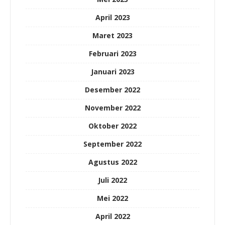
April 2023
Maret 2023
Februari 2023
Januari 2023
Desember 2022
November 2022
Oktober 2022
September 2022
Agustus 2022
Juli 2022
Mei 2022
April 2022