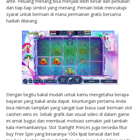
ante. Peluang menang bisa menjadi lebih besar dari perkalian
dari tiap-tiap simbol yang menang. Pemain tidak mencukupi
syarat untuk bermain di mana permainan gratis bersama
hadiah dilarang.
Dengan begitu bakal mudah untuk kamu mengetahui berapa
bayaran yang bakal anda dapat. Keuntungan pertama Anda
bisa nikmati tampilan yang sangat luar biasa saat bermain slot
caishen wins ini. Sebab grafik dan visual video di dalam game
ini amat bagus dan membuat motivasi semakin jadi tambah
kala memainkannya. Slot Starlight Princes juga tersedia fitur
buy Free Spin yang besaranya 100x lipat berasal dari bet