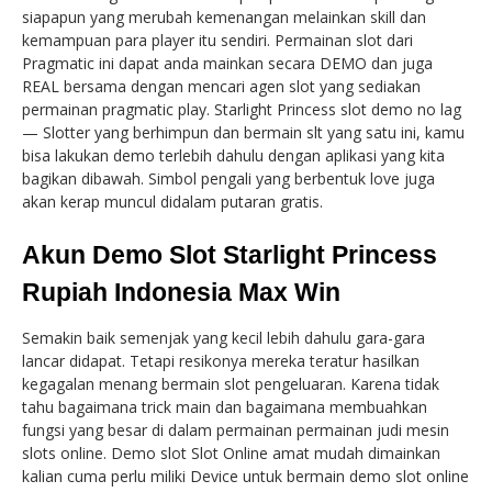
siapapun yang merubah kemenangan melainkan skill dan
kemampuan para player itu sendiri. Permainan slot dari
Pragmatic ini dapat anda mainkan secara DEMO dan juga
REAL bersama dengan mencari agen slot yang sediakan
permainan pragmatic play. Starlight Princess slot demo no lag
— Slotter yang berhimpun dan bermain slt yang satu ini, kamu
bisa lakukan demo terlebih dahulu dengan aplikasi yang kita
bagikan dibawah. Simbol pengali yang berbentuk love juga
akan kerap muncul didalam putaran gratis.
Akun Demo Slot Starlight Princess
Rupiah Indonesia Max Win
Semakin baik semenjak yang kecil lebih dahulu gara-gara
lancar didapat. Tetapi resikonya mereka teratur hasilkan
kegagalan menang bermain slot pengeluaran. Karena tidak
tahu bagaimana trick main dan bagaimana membuahkan
fungsi yang besar di dalam permainan permainan judi mesin
slots online. Demo slot Slot Online amat mudah dimainkan
kalian cuma perlu miliki Device untuk bermain demo slot online