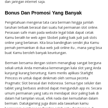
dan jaringan internet saja.
Bonus Dan Promosi Yang Banyak
Pengetahuan mengenai tata cara bermain hingga jumlah
taruhan terbaik berasal dari suatu hal permainan slot online.
Perasaan safe main pada website legal tidak dapat cetak
Kamu beralih ke web agen Sbobet paling baik judi judi slots
online yang berlainan. Kita bisa bandingkan sendiri jika Kamu
pernah permainkan di dua web judi online itu , mana yang bisa
buat Kamu beroleh banyak keuntungan.
Bermain bersama dengan sistem menangkap sangat berguna
sekali untuk Anda memaksa kemenangan kala slot yang Anda
kunjungi kurang beruntung. Kami merilis aplikasi Starlight
Princess ini untuk dapat dinikmati oleh semua pecinta
Pragmatic Slot berasal dari Indonesia. Semua type seluler dan
tablet yang berbasis android dapat mengunduh app ini. Secara
umum permainan yang satu ini mendapat skor paling baik di
dalam hal tampilan visual, efek nada dan kemudahan dalam
bermain. Datukgaming juga disini ada tawarkan kamu