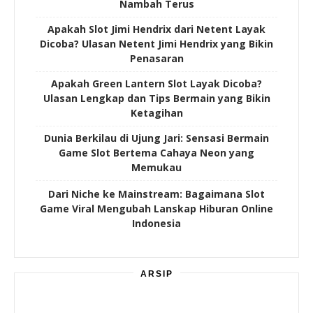
Nambah Terus
Apakah Slot Jimi Hendrix dari Netent Layak
Dicoba? Ulasan Netent Jimi Hendrix yang Bikin
Penasaran
Apakah Green Lantern Slot Layak Dicoba?
Ulasan Lengkap dan Tips Bermain yang Bikin
Ketagihan
Dunia Berkilau di Ujung Jari: Sensasi Bermain
Game Slot Bertema Cahaya Neon yang
Memukau
Dari Niche ke Mainstream: Bagaimana Slot
Game Viral Mengubah Lanskap Hiburan Online
Indonesia
ARSIP