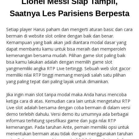
Lionel Messi Siap Tampil,
Saatnya Les Parisiens Berpesta
Setiap player Harus paham dan mengerti aturan basic dan cara
bermain di website slot online dengan baik dan benar.
Kemampuan yang baik akan jadi diantara modal dasar yang
dapat membantu kamu untuk bisa meraih dan memperoleh
kemenangan bersama mudah. Pilihan game slot paling baik
bisa kamu lakukan adalah dengan memilih game slot
yangmemiliki angka RTP Live tertinggi. Sebuah web slot gacor
memiliki nilai RTP tinggi memang menjadi salah satu pilihan
yang paling tepat dan paling layak untuk dimainkan.
Jika ingin main slot tanpa modal maka Anda harus mencoba
ketiga cara di atas. Kemudian cara lain untuk mengetahui RTP
Live slot adalah bersama dengan coba bermain di dalam versi
demo terlebih dahulu. Versi demo itu umumnya ada berbagai
informasi terhitung spesifikasi game dan juga nilai RTP
kemenangan. Pada taruhan Ante, pemain memiliki opsi untuk
menentukan bermain atau tidak dengan menggunakan taruhan