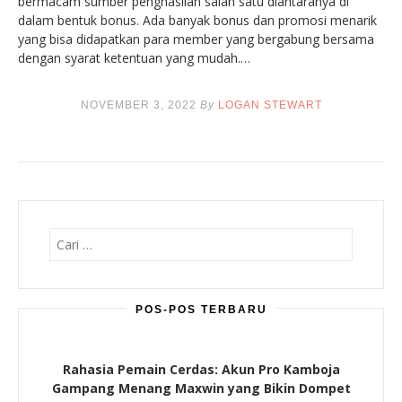
bermacam sumber penghasilan salah satu diantaranya di
dalam bentuk bonus. Ada banyak bonus dan promosi menarik
yang bisa didapatkan para member yang bergabung bersama
dengan syarat ketentuan yang mudah.…
NOVEMBER 3, 2022
By
LOGAN STEWART
Cari
untuk:
POS-POS TERBARU
Rahasia Pemain Cerdas: Akun Pro Kamboja
Gampang Menang Maxwin yang Bikin Dompet