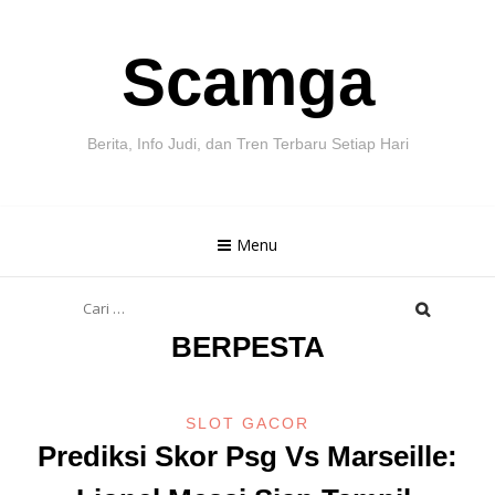
Skip
Scamga
to
content
Berita, Info Judi, dan Tren Terbaru Setiap Hari
Menu
Cari
untuk:
BERPESTA
SLOT GACOR
Prediksi Skor Psg Vs Marseille: