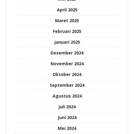
April 2025
Maret 2025
Februari 2025
Januari 2025
Desember 2024
November 2024
Oktober 2024
September 2024
Agustus 2024
Juli 2024
Juni 2024
Mei 2024