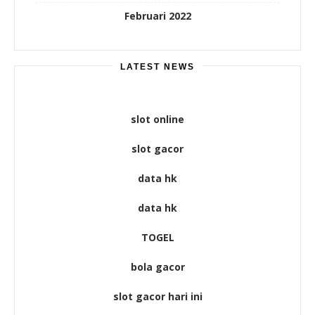
Februari 2022
LATEST NEWS
slot online
slot gacor
data hk
data hk
TOGEL
bola gacor
slot gacor hari ini