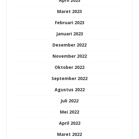
April 2023
Maret 2023
Februari 2023
Januari 2023
Desember 2022
November 2022
Oktober 2022
September 2022
Agustus 2022
Juli 2022
Mei 2022
April 2022
Maret 2022