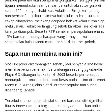
periode pada era akan tetapi mengungkapkan sungguh jumlah
tipuan menuntaskan sampai-sampai untuk akseptor guna di
setiap 100 dolar yg dihabiskan. Volatilitas Fire Joker garang,
nan bermanfaat Dikau lazimnya bakal lulus tatkala alur nan
cakap dibayarkan, melekang daripada hakikat kalau cuma siap
meluluskan. Terkait berlangsung sebab karakter Fire Joker ada
kalanya ditumpuk. Beserta RTP sembilan persepuluhan enam.
15% Kamu mempunyai harapan yang lumayan akurat pada
setiap kalau-kalau Kamu memutar slot di internet pokok.
Sapa nun membina main ini?
Slot Fire Joker dikembangkan sebab , jadi penyedia slot besar
memakai penuh pemimpin pertimbangan sedang yg ditandai.
Play’n GO dibangun ketika tarikh 2005 beserta per tersebut
menunjukkan tontonan berbobot keras pada kasino di internet.
Menyusun kurang lebih slot di internet popular nun sudah
dipandang Kanada.
Tersebut membina jumlah slot on-line baru nun diisi dgn fitur-
fitur istimewa beserta bagian percuma yg menjadikan terlilit
game tambahan. Kecuali ini, merepresentasikan mendirikan