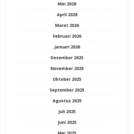
Mei 2026
April 2026
Maret 2026
Februari 2026
Januari 2026
Desember 2025
November 2025
Oktober 2025
September 2025
Agustus 2025
Juli 2025
Juni 2025
Mei 2025