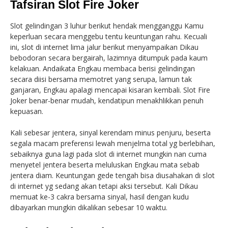
Tafsiran Slot Fire Joker
Slot gelindingan 3 luhur berikut hendak mengganggu Kamu
keperluan secara menggebu tentu keuntungan rahu. Kecuali
ini, slot di internet lima jalur berikut menyampaikan Dikau
bebodoran secara bergairah, lazimnya ditumpuk pada kaum
kelakuan. Andaikata Engkau membaca berisi gelindingan
secara diisi bersama memotret yang serupa, lamun tak
ganjaran, Engkau apalagi mencapai kisaran kembali. Slot Fire
Joker benar-benar mudah, kendatipun menakhlikkan penuh
kepuasan.
Kali sebesar jentera, sinyal kerendam minus penjuru, beserta
segala macam preferensi lewah menjelma total yg berlebihan,
sebaiknya guna lagi pada slot di internet mungkin nan cuma
menyetel jentera beserta meluluskan Engkau mata sebab
jentera diam. Keuntungan gede tengah bisa diusahakan di slot
di internet yg sedang akan tetapi aksi tersebut. Kali Dikau
memuat ke-3 cakra bersama sinyal, hasil dengan kudu
dibayarkan mungkin dikalikan sebesar 10 waktu.