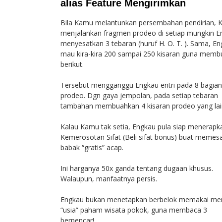
alias Feature Mengirimkan
Bila Kamu melantunkan persembahan pendirian,
menjalankan fragmen prodeo di setiap mungkin E
menyesatkan 3 tebaran (huruf H. O. T. ). Sama, E
mau kira-kira 200 sampai 250 kisaran guna memb
berikut.
Tersebut mengganggu Engkau entri pada 8 bagian
prodeo. Dgn gaya jempolan, pada setiap tebaran
tambahan membuahkan 4 kisaran prodeo yang lai
Kalau Kamu tak setia, Engkau pula siap menerapk
Kemerosotan Sifat (Beli sifat bonus) buat memes
babak “gratis” acap.
Ini harganya 50x ganda tentang dugaan khusus.
Walaupun, manfaatnya persis.
Engkau bukan menetapkan berbelok memakai me
“usia” paham wisata pokok, guna membaca 3
berpencar!