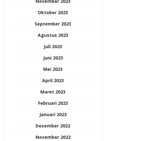
November 2023
Oktober 2023
September 2023
Agustus 2023
Juli 2023
Juni 2023
Mei 2023
April 2023
Maret 2023
Februari 2023
Januari 2023
Desember 2022
November 2022