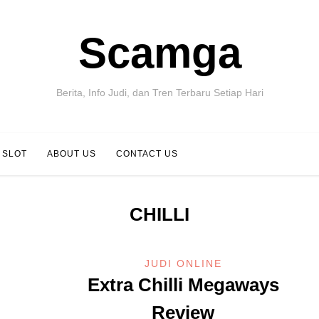
Scamga
Berita, Info Judi, dan Tren Terbaru Setiap Hari
 SLOT
ABOUT US
CONTACT US
CHILLI
JUDI ONLINE
Extra Chilli Megaways
Review