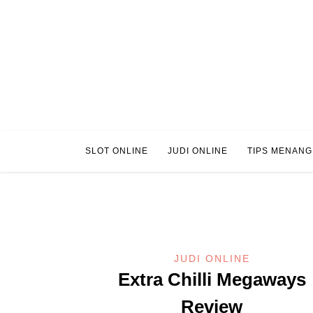
Skip
to
content
SLOT ONLINE
JUDI ONLINE
TIPS MENANG
JUDI ONLINE
Extra Chilli Megaways
Review