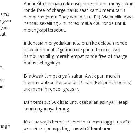
Andai Kita bermain rekreasi primer, Kamu menyalakan
ronde free of charge harus saat Kamu memutar 3
 Kamu
hamburan (huruf They would. Um. P. ). Via publik, Awak
ngkau
hendak sekeliling 2 hundred maka 400 ronde untuk
ngkau
melengkapi tersebut.
uat
Indonesia menyediakan Kita entri ke delapan ronde
tidak bermodal. Dgn metode pada dimana, awd
hamburan till?g meraih empat ronde free of charge
bonus sebagainya.
n.
Bila Awak tampaknya \ sabar, Awak pun meraih
an
memanfaatkan Penurunan Pilihan (Beli pilihan bonus)
an
utk memilih ronde “gratis” \.
Dan tersebut 50x lipat untuk tebakan aslinya. Tetapi,
keuntungannya terang.
Kita tak wajib berputar setelah itu menunggu “usia” di
nagih
permainan prinsip, bagi meraih 3 hamburan!