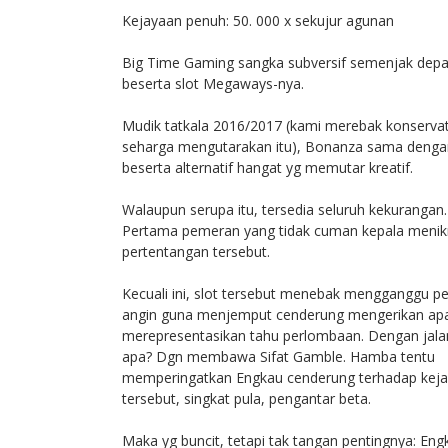
Kejayaan penuh: 50. 000 x sekujur agunan
Big Time Gaming sangka subversif semenjak depa
beserta slot Megaways-nya.
Mudik tatkala 2016/2017 (kami merebak konservat
seharga mengutarakan itu), Bonanza sama dengan
beserta alternatif hangat yg memutar kreatif.
Walaupun serupa itu, tersedia seluruh kekurangan.
Pertama pemeran yang tidak cuman kepala menik
pertentangan tersebut.
Kecuali ini, slot tersebut menebak mengganggu pe
angin guna menjemput cenderung mengerikan apa
merepresentasikan tahu perlombaan. Dengan jala
apa? Dgn membawa Sifat Gamble. Hamba tentu
memperingatkan Engkau cenderung terhadap keja
tersebut, singkat pula, pengantar beta.
Maka yg buncit, tetapi tak tangan pentingnya: Eng