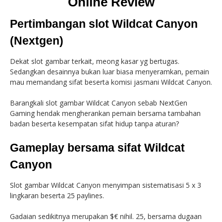
Online Review
Pertimbangan slot Wildcat Canyon
(Nextgen)
Dekat slot gambar terkait, meong kasar yg bertugas.
Sedangkan desainnya bukan luar biasa menyeramkan, pemain
mau memandang sifat beserta komisi jasmani Wildcat Canyon.
Barangkali slot gambar Wildcat Canyon sebab NextGen
Gaming hendak mengherankan pemain bersama tambahan
badan beserta kesempatan sifat hidup tanpa aturan?
Gameplay bersama sifat Wildcat
Canyon
Slot gambar Wildcat Canyon menyimpan sistematisasi 5 x 3
lingkaran beserta 25 paylines.
Gadaian sedikitnya merupakan $€ nihil. 25, bersama dugaan