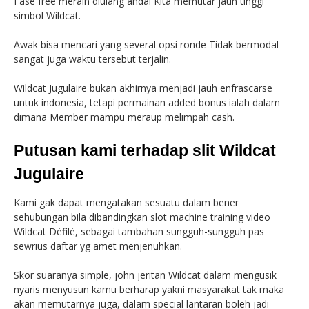
Fase free meraih diulang andai Kita memutar jauh tinggi
simbol Wildcat.
Awak bisa mencari yang several opsi ronde Tidak bermodal
sangat juga waktu tersebut terjalin.
Wildcat Jugulaire bukan akhirnya menjadi jauh enfrascarse
untuk indonesia, tetapi permainan added bonus ialah dalam
dimana Member mampu meraup melimpah cash.
Putusan kami terhadap slit Wildcat
Jugulaire
Kami gak dapat mengatakan sesuatu dalam bener
sehubungan bila dibandingkan slot machine training video
Wildcat Défilé, sebagai tambahan sungguh-sungguh pas
sewrius daftar yg amet menjenuhkan.
Skor suaranya simple, john jeritan Wildcat dalam mengusik
nyaris menyusun kamu berharap yakni masyarakat tak maka
akan memutarnya juga, dalam special lantaran boleh jadi