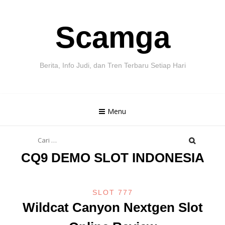
Skip
Scamga
to
content
Berita, Info Judi, dan Tren Terbaru Setiap Hari
Menu
Cari
untuk:
CQ9 DEMO SLOT INDONESIA
SLOT 777
Wildcat Canyon Nextgen Slot