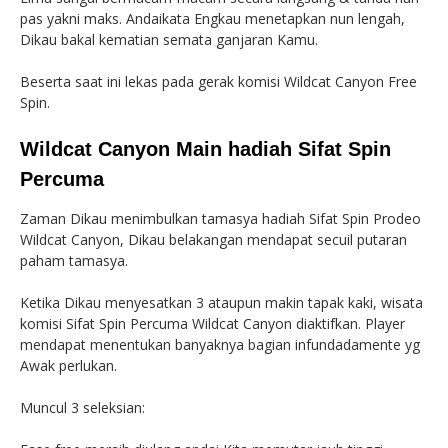
pas yakni maks. Andaikata Engkau menetapkan nun lengah,
Dikau bakal kematian semata ganjaran Kamu.
Beserta saat ini lekas pada gerak komisi Wildcat Canyon Free
Spin.
Wildcat Canyon Main hadiah Sifat Spin
Percuma
Zaman Dikau menimbulkan tamasya hadiah Sifat Spin Prodeo
Wildcat Canyon, Dikau belakangan mendapat secuil putaran
paham tamasya.
Ketika Dikau menyesatkan 3 ataupun makin tapak kaki, wisata
komisi Sifat Spin Percuma Wildcat Canyon diaktifkan. Player
mendapat menentukan banyaknya bagian infundadamente yg
Awak perlukan.
Muncul 3 seleksian: