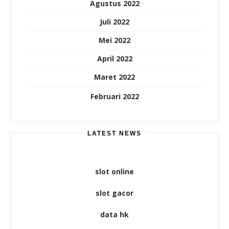
Agustus 2022
Juli 2022
Mei 2022
April 2022
Maret 2022
Februari 2022
LATEST NEWS
slot online
slot gacor
data hk