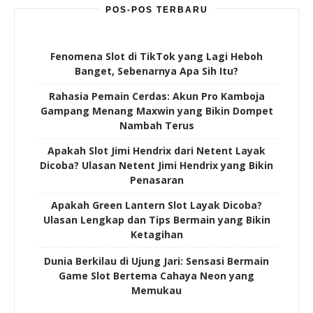
POS-POS TERBARU
Fenomena Slot di TikTok yang Lagi Heboh
Banget, Sebenarnya Apa Sih Itu?
Rahasia Pemain Cerdas: Akun Pro Kamboja
Gampang Menang Maxwin yang Bikin Dompet
Nambah Terus
Apakah Slot Jimi Hendrix dari Netent Layak
Dicoba? Ulasan Netent Jimi Hendrix yang Bikin
Penasaran
Apakah Green Lantern Slot Layak Dicoba?
Ulasan Lengkap dan Tips Bermain yang Bikin
Ketagihan
Dunia Berkilau di Ujung Jari: Sensasi Bermain
Game Slot Bertema Cahaya Neon yang
Memukau