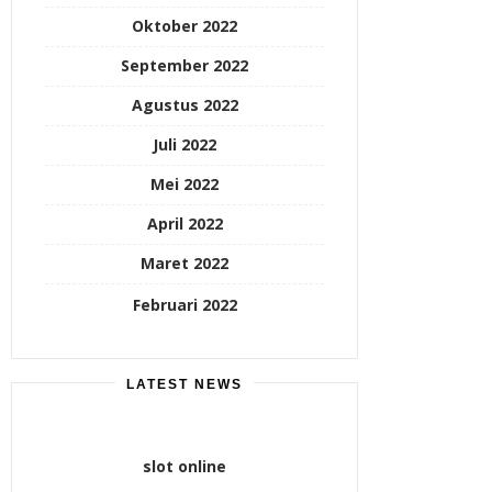
Oktober 2022
September 2022
Agustus 2022
Juli 2022
Mei 2022
April 2022
Maret 2022
Februari 2022
LATEST NEWS
slot online