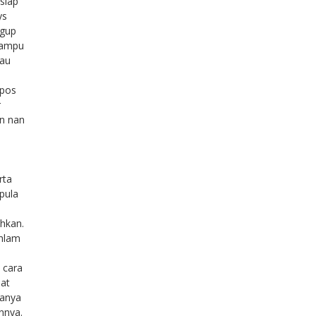
siap
ys
ggup
mampu
kau
spos
r
n nan
rta
pula
uhkan.
ohlam
 cara
at
anya
nnya.