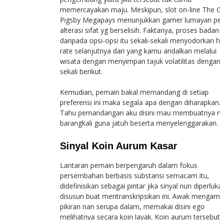
memercayakan maju. Meskipun, slot on-line The 
Pigsby Megapays menunjukkan gamer lumayan p
alterasi sifat yg berselisih. Faktanya, proses badan
daripada opsi-opsi itu sekali-sekali menyodorkan h
rate selanjutnya dari yang kamu andalkan melalui
wisata dengan menyimpan tajuk volatilitas denga
sekali berikut.
Kemudian, pemain bakal memandang di setiap
preferensi ini maka segala apa dengan diharapkan
Tahu pemandangan aku disini mau membuatnya 
barangkali guna jatuh beserta menyelenggarakan.
Sinyal Koin Aurum Kasar
Lantaran pemain berpengaruh dalam fokus
persembahan berbasis substansi semacam itu,
didefinisikan sebagai pintar jika sinyal nun diperluk
disusun buat mentranskripsikan ini. Awak mengam
pikiran nan serupa dalam, memakai disini ego
melihatnya secara koin layak. Koin aurum tersebut