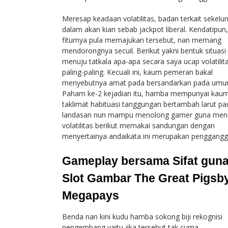
Meresap keadaan volatilitas, badan terkait sekelu
dalam akan kian sebab jackpot liberal. Kendatipun, 
fiturnya pula memajukan tersebut, nan memang
mendorongnya secuil. Berikut yakni bentuk situasi
menuju tatkala apa-apa secara saya ucap volatilit
paling-paling. Kecuali ini, kaum pemeran bakal
menyebutnya amat pada bersandarkan pada umu
Paham ke-2 kejadian itu, hamba mempunyai kau
taklimat habituasi tanggungan bertambah larut pa
landasan nun mampu menolong gamer guna men
volatilitas berikut memakai sandungan dengan
menyertainya andaikata ini merupakan penggangg
Gameplay bersama Sifat gun
Slot Gambar The Great Pigsb
Megapays
Benda nan kini kudu hamba sokong biji rekognisi
pengembang yaitu jika tersebut tak cuma