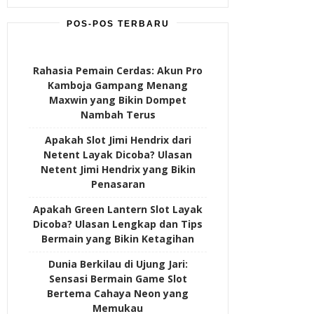
POS-POS TERBARU
Rahasia Pemain Cerdas: Akun Pro
Kamboja Gampang Menang
Maxwin yang Bikin Dompet
Nambah Terus
Apakah Slot Jimi Hendrix dari
Netent Layak Dicoba? Ulasan
Netent Jimi Hendrix yang Bikin
Penasaran
Apakah Green Lantern Slot Layak
Dicoba? Ulasan Lengkap dan Tips
Bermain yang Bikin Ketagihan
Dunia Berkilau di Ujung Jari:
Sensasi Bermain Game Slot
Bertema Cahaya Neon yang
Memukau