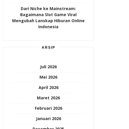
Dari Niche ke Mainstream:
Bagaimana Slot Game Viral
Mengubah Lanskap Hiburan Online
Indonesia
ARSIP
Juli 2026
Mei 2026
April 2026
Maret 2026
Februari 2026
Januari 2026
Desember 2025