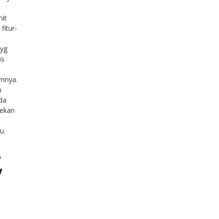
mit
fitur-
 yg
as
mnya.
m
da
ekan
u.
a
y