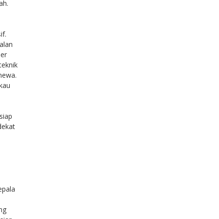
ah.
f.
alan
per
teknik
mewa.
kau
siap
dekat
epala
ng