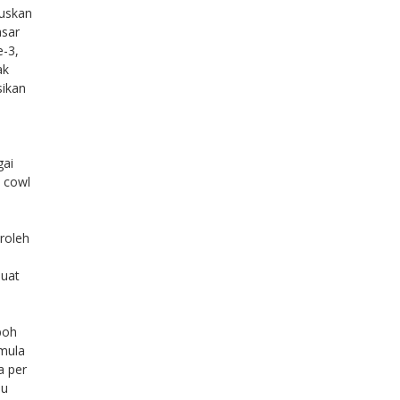
uskan
asar
e-3,
ak
sikan
gai
 cowl
roleh
buat
boh
mula
a per
au