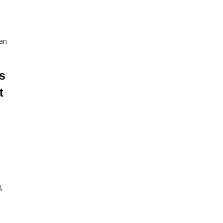
tan
s
t
,