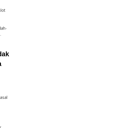
lot
dah-
.
dak
a
asal
r.