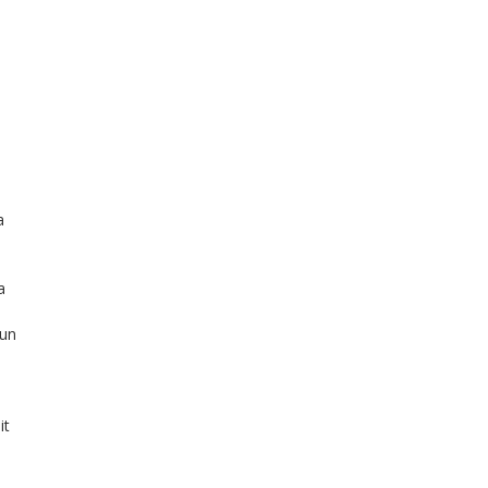
a
a
pun
it