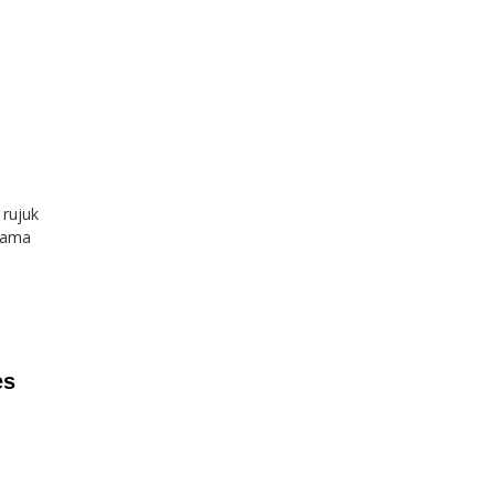
 rujuk
lama
es