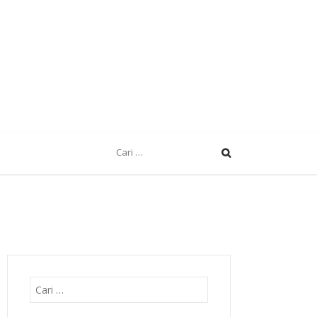
Cari
untuk:
Cari
untuk: