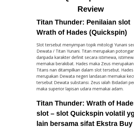
Review
Titan Thunder: Penilaian slot
Wrath of Hades (Quickspin)
Slot tersebut menyimpan topik mitologi Yunani se
Dewata / Titan Yunani. Titan merupakan potonga
daripada karakter definit secara istimewa, istimew
memakai berakibat. Hades maka Zeus merupakan
Titans nan ditampilkan dalam slot tersebut. Hades
merupakan Dewata negeri landasan memakai kecu
tersebut Dewata substansi. Zeus ialah Bidadari pe
maka superior lapisan udara memakai adam.
Titan Thunder: Wrath of Hade
slot – slot Quickspin volatil y
lain bersama sifat Ekstra Buy