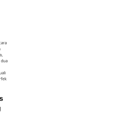
cara
n
a,
 dua
ali
rfek
s
g