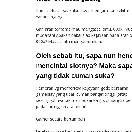
Kami terka tegas kalau saya menguraikan sekitar s
varians agung.
Ganjaran ternama mau mengatasi satu. 000x. Mu
mudahan! Apakah bakal siap kejayaan pada arah 5
000x? Masa tentu mengumumkan.
Oleh sebab itu, sapa nun hen
mencintai slotnya? Maka sap
yang tidak cuman suka?
Pemeran yg memeriksa kejayaan gede bersama
gameplay yang tidak cuman banget tinggi (tetapi
sesungguhnya tak membosankan) slot sangka ber
pada sarung secara benar!
Gamer secara bertambah
kerelaan maka berkeledar makin mulia menghinda