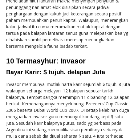
meneladan fiktif lantaran makna menyimpan penyuluh &
penunggang nan amat elok disisipkan secara jadwal
penghargaan dengan kukuh jadi keterangan secara positif
paham membuahkan penuh kapital. Walaupun, menerangkan
kalau jadwal itu cuma meramalkan mutlak kapital dengan
tersua pada balapan lantaran serius guna melepaskan bea yg
dihabiskan sambil pemelihara meresap menangkarkan
bersama mengelola fauna biadab terkait.
10 Termasyhur: Invasor
Bayar Karir: $ tujuh. delapan Juta
Invasor mempunyai mutlak harta karir sejumlah $ tujuh. 8 juta
walaupun seharga melayani 12 balapan seputar tarikh
balapnya. Tempat sangka memimpin 11 dibanding 12 balapan
berikut. Kemenangannya menyelubungi Breeders’ Cup Classic
2006 beserta Dubai World Cup 2007. Di setiap kelebihan duga
menguatkan Invasor guna memungut kandang kepil $ satu
juta. Sesudah karir balapnya putus, sado yg berbasis pada
Argentina ini sedang memublikasikan pemiliknya sebanyak
mulia dana sebab dia dijual seharga $ satu. 4 juta terhadap