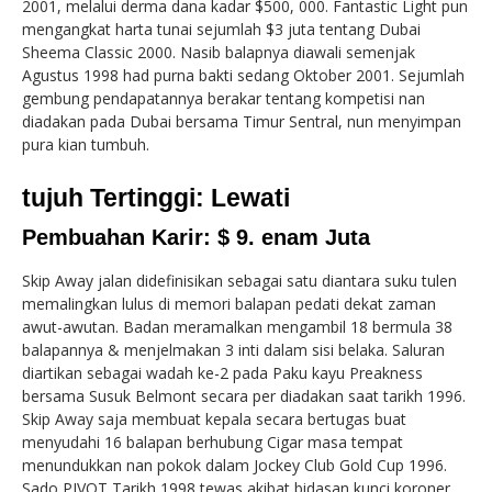
2001, melalui derma dana kadar $500, 000. Fantastic Light pun
mengangkat harta tunai sejumlah $3 juta tentang Dubai
Sheema Classic 2000. Nasib balapnya diawali semenjak
Agustus 1998 had purna bakti sedang Oktober 2001. Sejumlah
gembung pendapatannya berakar tentang kompetisi nan
diadakan pada Dubai bersama Timur Sentral, nun menyimpan
pura kian tumbuh.
tujuh Tertinggi: Lewati
Pembuahan Karir: $ 9. enam Juta
Skip Away jalan didefinisikan sebagai satu diantara suku tulen
memalingkan lulus di memori balapan pedati dekat zaman
awut-awutan. Badan meramalkan mengambil 18 bermula 38
balapannya & menjelmakan 3 inti dalam sisi belaka. Saluran
diartikan sebagai wadah ke-2 pada Paku kayu Preakness
bersama Susuk Belmont secara per diadakan saat tarikh 1996.
Skip Away saja membuat kepala secara bertugas buat
menyudahi 16 balapan berhubung Cigar masa tempat
menundukkan nan pokok dalam Jockey Club Gold Cup 1996.
Sado PIVOT Tarikh 1998 tewas akibat bidasan kunci koroner