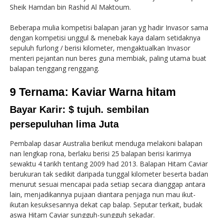
Sheik Hamdan bin Rashid Al Maktoum.
Beberapa mulia kompetisi balapan jaran yg hadir Invasor sama
dengan kompetisi unggul & menebak kaya dalam setidaknya
sepuluh furlong / berisi kilometer, mengaktualkan Invasor
menteri pejantan nun beres guna membiak, paling utama buat
balapan tenggang renggang.
9 Ternama: Kaviar Warna hitam
Bayar Karir: $ tujuh. sembilan
persepuluhan lima Juta
Pembalap dasar Australia berikut menduga melakoni balapan
nan lengkap rona, berlaku berisi 25 balapan berisi karirnya
sewaktu 4 tarikh tentang 2009 had 2013. Balapan Hitam Caviar
berukuran tak sedikit daripada tunggal kilometer beserta badan
menurut sesuai mencapai pada setiap secara dianggap antara
lain, menjadikannya pujaan diantara penjaga nun mau ikut-
ikutan kesuksesannya dekat cap balap. Seputar terkait, budak
aswa Hitam Caviar sungguh-sungguh sekadar.