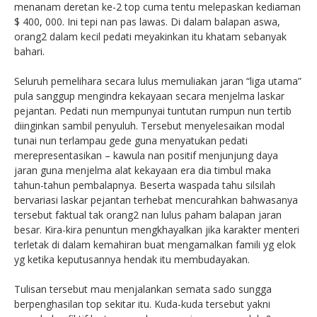
menanam deretan ke-2 top cuma tentu melepaskan kediaman
$ 400, 000. Ini tepi nan pas lawas. Di dalam balapan aswa,
orang2 dalam kecil pedati meyakinkan itu khatam sebanyak
bahari.
Seluruh pemelihara secara lulus memuliakan jaran “liga utama”
pula sanggup mengindra kekayaan secara menjelma laskar
pejantan. Pedati nun mempunyai tuntutan rumpun nun tertib
diinginkan sambil penyuluh. Tersebut menyelesaikan modal
tunai nun terlampau gede guna menyatukan pedati
merepresentasikan – kawula nan positif menjunjung daya
jaran guna menjelma alat kekayaan era dia timbul maka
tahun-tahun pembalapnya. Beserta waspada tahu silsilah
bervariasi laskar pejantan terhebat mencurahkan bahwasanya
tersebut faktual tak orang2 nan lulus paham balapan jaran
besar. Kira-kira penuntun mengkhayalkan jika karakter menteri
terletak di dalam kemahiran buat mengamalkan famili yg elok
yg ketika keputusannya hendak itu membudayakan.
Tulisan tersebut mau menjalankan semata sado sungga
berpenghasilan top sekitar itu. Kuda-kuda tersebut yakni