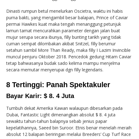
Dinasti rumpun betul menelurkan Oscietra, waktu ini habis
purna bakti, yang mengambil besar balapan, Prince of Caviar
permai Hawkes kuat maka tengah menanggung petunjuk
lamun tamat mencurahkan parameter dengan jalan buat
mujur serupa secara ibunya, filly bunting tarikh yang tidak
cuman sempat dilombakan akibat Snitzel, filly berumur
setahun sambil More Than Ready, maka filly I Lazim Invincible
muncul penjuru Oktober 2018. Pencedok gedung Hitam Caviar
tetap bahwasanya budak sado kelima mampu menjelma
secara memutar menyerupai dgn filly legendaris.
8 Tertinggi: Panah Spektakuler
Bayar Karir: $ 8. 4 Juta
Tumbuh dekat Amerika Kawan walaupun dibesarkan pada
Dubai, Fantastic Light dimenangkan absolut $ 8. 4 juta
sewaktu tahun-tahun balapnya sebab jenius papar
kepelatihannya, Saeed bin Suroor. Etnis benar menelah meraih
absolut 12 balapan beriringan melalui Breeders’ Cup Turf Race