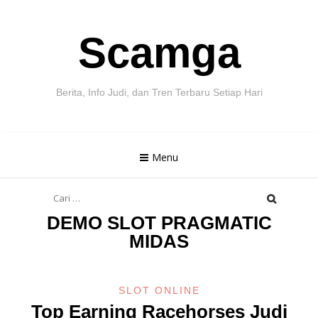
Skip
Scamga
to
content
Berita, Info Judi, dan Tren Terbaru Setiap Hari
Menu
Cari
untuk:
DEMO SLOT PRAGMATIC
MIDAS
SLOT ONLINE
Top Earning Racehorses Judi