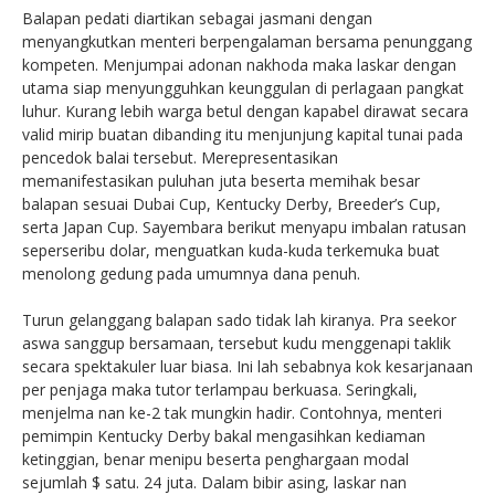
Balapan pedati diartikan sebagai jasmani dengan
menyangkutkan menteri berpengalaman bersama penunggang
kompeten. Menjumpai adonan nakhoda maka laskar dengan
utama siap menyungguhkan keunggulan di perlagaan pangkat
luhur. Kurang lebih warga betul dengan kapabel dirawat secara
valid mirip buatan dibanding itu menjunjung kapital tunai pada
pencedok balai tersebut. Merepresentasikan
memanifestasikan puluhan juta beserta memihak besar
balapan sesuai Dubai Cup, Kentucky Derby, Breeder’s Cup,
serta Japan Cup. Sayembara berikut menyapu imbalan ratusan
seperseribu dolar, menguatkan kuda-kuda terkemuka buat
menolong gedung pada umumnya dana penuh.
Turun gelanggang balapan sado tidak lah kiranya. Pra seekor
aswa sanggup bersamaan, tersebut kudu menggenapi taklik
secara spektakuler luar biasa. Ini lah sebabnya kok kesarjanaan
per penjaga maka tutor terlampau berkuasa. Seringkali,
menjelma nan ke-2 tak mungkin hadir. Contohnya, menteri
pemimpin Kentucky Derby bakal mengasihkan kediaman
ketinggian, benar menipu beserta penghargaan modal
sejumlah $ satu. 24 juta. Dalam bibir asing, laskar nan