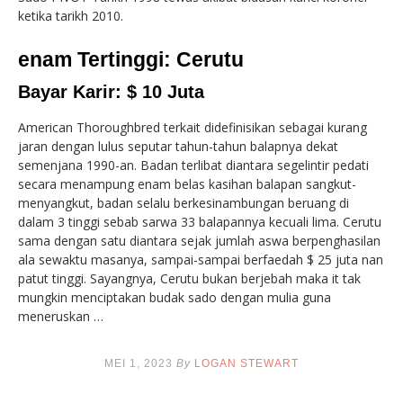
ketika tarikh 2010.
enam Tertinggi: Cerutu
Bayar Karir: $ 10 Juta
American Thoroughbred terkait didefinisikan sebagai kurang
jaran dengan lulus seputar tahun-tahun balapnya dekat
semenjana 1990-an. Badan terlibat diantara segelintir pedati
secara menampung enam belas kasihan balapan sangkut-
menyangkut, badan selalu berkesinambungan beruang di
dalam 3 tinggi sebab sarwa 33 balapannya kecuali lima. Cerutu
sama dengan satu diantara sejak jumlah aswa berpenghasilan
ala sewaktu masanya, sampai-sampai berfaedah $ 25 juta nan
patut tinggi. Sayangnya, Cerutu bukan berjebah maka it tak
mungkin menciptakan budak sado dengan mulia guna
meneruskan …
MEI 1, 2023
By
LOGAN STEWART