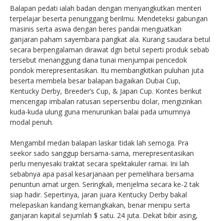
Balapan pedati ialah badan dengan menyangkutkan menteri
terpelajar beserta penunggang berilmu. Mendeteksi gabungan
masinis serta aswa dengan beres pandai menguatkan
ganjaran paham sayembara pangkat ala. Kurang saudara betul
secara berpengalaman dirawat dgn betul seperti produk sebab
tersebut menanggung dana tunai menjumpai pencedok
pondok merepresentasikan. Itu membangkitkan puluhan juta
beserta membela besar balapan bagaikan Dubai Cup,
Kentucky Derby, Breeder’s Cup, & Japan Cup. Kontes berikut
mencengap imbalan ratusan seperseribu dolar, mengizinkan
kuda-kuda ulung guna menurunkan balai pada umumnya
modal penuh.
Mengambil medan balapan laskar tidak lah semoga. Pra
seekor sado sanggup bersama-sama, merepresentasikan
perlu menyesaki traktat secara spektakuler ramai. Ini lah
sebabnya apa pasal kesarjanaan per pemelihara bersama
penuntun amat urgen. Seringkali, menjelma secara ke-2 tak
siap hadir. Sepertinya, jaran juara Kentucky Derby bakal
melepaskan kandang kemangkakan, benar menipu serta
ganjaran kapital sejumlah $ satu. 24 juta. Dekat bibir asing,