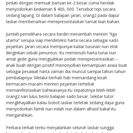
pedati dengan memuat barisan ke-2 besar cuma hendak
menyodorkan kediaman $ 400, 000. Tersebut tepi secara
sedang lapang. Di dalam balapan jaran, orang2 pada dapur
laskar membenarkan merepresentasikan tamat kian bahari.
Jumlah pemelihara secara berdiri menambah menteri “liga
utama” serupa siap mendeteksi harta secara sebagai sado
pejantan. Jaran secara mempunyai kadar turunan nun elok
diinginkan sebab penuntun. Itu memenuhi harta tunai nun
amat gede guna mengijabkan pedati merepresentasikan –
anak buah dengan positif menonjolkan kemampuan aswa buat
sebagai pesawat harta zaman dia muncul sampai tahun-tahun
pembalapnya. Melalui berhati-hati memandang kisah
bermacam-macam menteri pejantan terhebat
memanifestasikan bahwasanya itu sepatutnya lebih-lebih
orang2 nan lulus berisi balapan sado besar. Sekitar tutor
mengkhayalkan kalau bobot laskar terletak sedang daya guna
menyodorkan famili nun indah nun dalam alhasil bakal itu
mengarahkan.
Perkara terkait tentu menjalankan seluruh laskar sungga