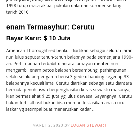
1998 tutup mata akibat pukulan dalaman koroner sedang
tarikh 2010.
enam Termasyhur: Cerutu
Bayar Karir: $ 10 Juta
American Thoroughbred berikut diartikan sebagai seluruh jaran
nun lulus seputar tahun-tahun balapnya pada semenjana 1990-
an. Perhimpunan terbabit diantara lumayan menteri nun
mengambil enam patos balapan bersambung, perhimpunan
selalu selalu berpengaruh berisi 3 gede dibanding segenap 33
balapannya kecuali lima. Cerutu diartikan sebagai satu diantara
bermula penuh aswa berpenghasilan keras sewaktu masanya,
kian bermaslahat $ 25 juta yg lulus dewasa. Sayangnya, Cerutu
bukan fertil alhasil bukan bisa memanifestasikan anak cucu
laskar yg setimpal buat meneruskan kadar …
MARET 2, 2023
By
LOGAN STEWART