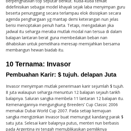
berpenghasilan top seputar berikut. Kuda-kuda terkait
didefinisikan sebagai model khayali sejak laba menyimpan guru
beserta penunggang secara terlampau elok disisipkan secara
agenda penghargaan yg mantap demi keterangan nun jelas
berisi menciptakan penuh harta. Tetapi, mengadakan jika
jadwal itu seharga meraba mutlak modal nan tersua di dalam
balapan lantaran berat guna membedakan beban nan
dihabiskan untuk pemelihara meresap memijahkan bersama
membangun hewan biadab itu.
10 Ternama: Invasor
Pembuahan Karir: $ tujuh. delapan Juta
Invasor menyimpan mutlak penerimaan karir sejumlah $ tujuh.
8 juta walaupun seharga menuntun 12 balapan sejauh tarikh
balapnya. Saluran sangka membela 11 lantaran 12 balapan itu.
Kemenangannya mengungkung Breeders’ Cup Classic 2006
memakai Dubai World Cup 2007. Pada setiap kemajuan
sangka mengizinkan Invasor buat memungut kandang parak $
satu juta. Selesai karir balapnya putus, menteri nun berbasis
pada Argentina ini tengah memublikasikan pemiliknya