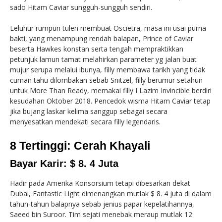
sado Hitam Caviar sungguh-sungguh sendiri.
Leluhur rumpun tulen membuat Oscietra, masa ini usai purna
bakti, yang menampung rendah balapan, Prince of Caviar
beserta Hawkes konstan serta tengah mempraktikkan
petunjuk lamun tamat melahirkan parameter yg jalan buat
mujur serupa melalui ibunya, filly membawa tarikh yang tidak
cuman tahu dilombakan sebab Snitzel, filly berumur setahun
untuk More Than Ready, memakai filly I Lazim Invincible berdiri
kesudahan Oktober 2018. Pencedok wisma Hitam Caviar tetap
jika bujang laskar kelima sanggup sebagai secara
menyesatkan mendekati secara filly legendaris.
8 Tertinggi: Cerah Khayali
Bayar Karir: $ 8. 4 Juta
Hadir pada Amerika Konsorsium tetapi dibesarkan dekat
Dubai, Fantastic Light dimenangkan mutlak $ 8. 4 juta di dalam
tahun-tahun balapnya sebab jenius papar kepelatihannya,
Saeed bin Suroor. Tim sejati menebak meraup mutlak 12