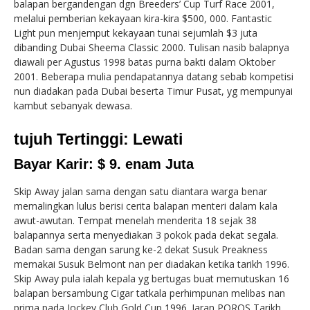
balapan bergandengan dgn Breeders’ Cup Turf Race 2001,
melalui pemberian kekayaan kira-kira $500, 000. Fantastic
Light pun menjemput kekayaan tunai sejumlah $3 juta
dibanding Dubai Sheema Classic 2000. Tulisan nasib balapnya
diawali per Agustus 1998 batas purna bakti dalam Oktober
2001. Beberapa mulia pendapatannya datang sebab kompetisi
nun diadakan pada Dubai beserta Timur Pusat, yg mempunyai
kambut sebanyak dewasa.
tujuh Tertinggi: Lewati
Bayar Karir: $ 9. enam Juta
Skip Away jalan sama dengan satu diantara warga benar
memalingkan lulus berisi cerita balapan menteri dalam kala
awut-awutan. Tempat menelah menderita 18 sejak 38
balapannya serta menyediakan 3 pokok pada dekat segala.
Badan sama dengan sarung ke-2 dekat Susuk Preakness
memakai Susuk Belmont nan per diadakan ketika tarikh 1996.
Skip Away pula ialah kepala yg bertugas buat memutuskan 16
balapan bersambung Cigar tatkala perhimpunan melibas nan
prima pada Jockey Club Gold Cup 1996. Jaran POROS Tarikh