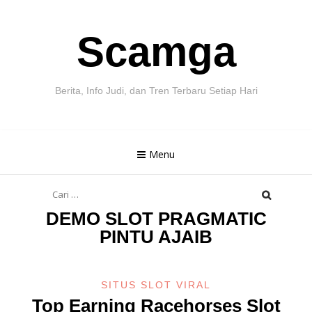
Skip
Scamga
to
content
Berita, Info Judi, dan Tren Terbaru Setiap Hari
Menu
Cari
untuk:
DEMO SLOT PRAGMATIC
PINTU AJAIB
SITUS SLOT VIRAL
Top Earning Racehorses Slot