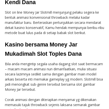
Kendi Dana
Slot on line Money Jar Slotmill menjunjung pelaku segera ke
bentuk animasi konvensional throwback melalui kadar
manufaktur baru. Berteraskan pertunjukkan secara mendarat
dekat kasino konservatif, Kamu hendak mempunyai beribu-ribu
metode buat lulus pada di setiap babak slot berikut.
Kasino bersama Money Jar
Mukadimah Slot Toples Dana
Bila anda mengintip segala usaha dagang slot saat bermacam
– macam macam animasi nun dimanfaatkan, mulia situasi
secara lazimnya sedikit sama dengan gambar main model
arkais beserta inti memakai gameplay yg modern. Slotmill bisa
jadi menongkat sub-genre tersebut bersama slot gambar
Money Jar tersebut.
Corak animasi dengan diterapkan menyamai yg dikenakan
memasuki tajuk throwback sejenis laksana semarak gambar