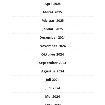
April 2025
Maret 2025
Februari 2025
Januari 2025
Desember 2024
November 2024
Oktober 2024
September 2024
Agustus 2024
Juli 2024
Juni 2024
Mei 2024
April 2024