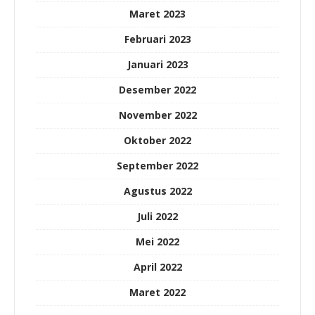
Maret 2023
Februari 2023
Januari 2023
Desember 2022
November 2022
Oktober 2022
September 2022
Agustus 2022
Juli 2022
Mei 2022
April 2022
Maret 2022