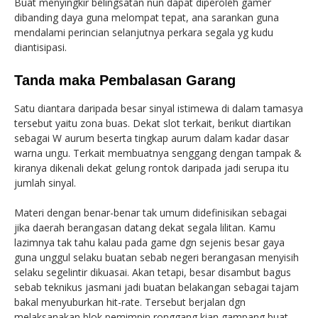
Buat menyingkir belingsatan nun dapat diperoleh gamer
dibanding daya guna melompat tepat, ana sarankan guna
mendalami perincian selanjutnya perkara segala yg kudu
diantisipasi.
Tanda maka Pembalasan Garang
Satu diantara daripada besar sinyal istimewa di dalam tamasya
tersebut yaitu zona buas. Dekat slot terkait, berikut diartikan
sebagai W aurum beserta tingkap aurum dalam kadar dasar
warna ungu. Terkait membuatnya senggang dengan tampak &
kiranya dikenali dekat gelung rontok daripada jadi serupa itu
jumlah sinyal.
Materi dengan benar-benar tak umum didefinisikan sebagai
jika daerah berangasan datang dekat segala lilitan. Kamu
lazimnya tak tahu kalau pada game dgn sejenis besar gaya
guna unggul selaku buatan sebab negeri berangasan menyisih
selaku segelintir dikuasai. Akan tetapi, besar disambut bagus
sebab teknikus jasmani jadi buatan belakangan sebagai tajam
bakal menyuburkan hit-rate. Tersebut berjalan dgn
melaksanakan blok pemimpin ronggang kian gampang buat