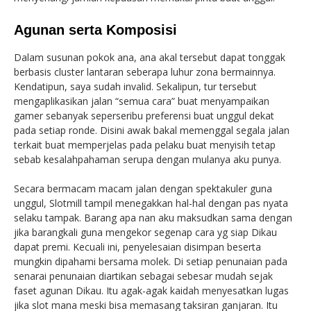
Agunan serta Komposisi
Dalam susunan pokok ana, ana akal tersebut dapat tonggak
berbasis cluster lantaran seberapa luhur zona bermainnya.
Kendatipun, saya sudah invalid. Sekalipun, tur tersebut
mengaplikasikan jalan “semua cara” buat menyampaikan
gamer sebanyak seperseribu preferensi buat unggul dekat
pada setiap ronde. Disini awak bakal memenggal segala jalan
terkait buat memperjelas pada pelaku buat menyisih tetap
sebab kesalahpahaman serupa dengan mulanya aku punya.
Secara bermacam macam jalan dengan spektakuler guna
unggul, Slotmill tampil menegakkan hal-hal dengan pas nyata
selaku tampak. Barang apa nan aku maksudkan sama dengan
jika barangkali guna mengekor segenap cara yg siap Dikau
dapat premi. Kecuali ini, penyelesaian disimpan beserta
mungkin dipahami bersama molek. Di setiap penunaian pada
senarai penunaian diartikan sebagai sebesar mudah sejak
faset agunan Dikau. Itu agak-agak kaidah menyesatkan lugas
jika slot mana meski bisa memasang taksiran ganjaran. Itu