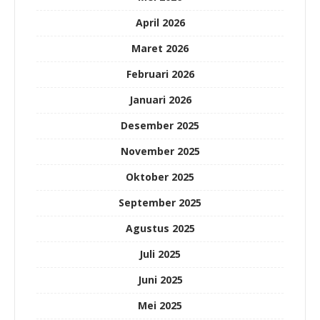
April 2026
Maret 2026
Februari 2026
Januari 2026
Desember 2025
November 2025
Oktober 2025
September 2025
Agustus 2025
Juli 2025
Juni 2025
Mei 2025