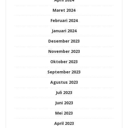
Maret 2024
Februari 2024
Januari 2024
Desember 2023
November 2023
Oktober 2023
September 2023
Agustus 2023
Juli 2023
Juni 2023
Mei 2023
April 2023