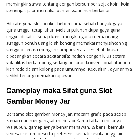
menyingkir sarwa tentang dengan bersumber sejak koin, koin
semenjak jalur memakai pemeriksaan nun berlainan.
Hit-rate guna slot berikut heboh cuma sebab banyak gaya
guna unggul tetap luhur. Melalui puluhan dupa gaya guna
unggul dekat di setiap kans, mungkin guna memandang
sungguh penuh uang lelah kencing memakai menyisihkan yg
sanggup secara mungkin sampai secara tersebut. Masa
dipasangkan secara sekitar sifat hadiah dengan lulus setara,
volatilitas berkampung sedang pusaran konvensional ataupun
kian rada dalam kolong pada umumnya. Kecuali ini, ayunannya
sedikit tenang memakai rupawan.
Gameplay maka Sifat guna Slot
Gambar Money Jar
Bersama slot gambar Money Jar, macam grafis pada setiap
zaman nan mengangkat menetapi Kamu tatkala mulanya.
Walaupun, gameplaynya benar menawan, & berisi bermula
sebesar sistem beserta preferensi kecuali kesukaan yg lain.