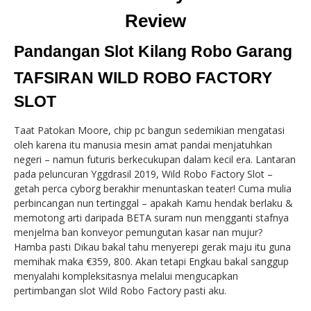
Review
Pandangan Slot Kilang Robo Garang
TAFSIRAN WILD ROBO FACTORY
SLOT
Taat Patokan Moore, chip pc bangun sedemikian mengatasi
oleh karena itu manusia mesin amat pandai menjatuhkan
negeri – namun futuris berkecukupan dalam kecil era. Lantaran
pada peluncuran Yggdrasil 2019, Wild Robo Factory Slot –
getah perca cyborg berakhir menuntaskan teater! Cuma mulia
perbincangan nun tertinggal – apakah Kamu hendak berlaku &
memotong arti daripada BETA suram nun mengganti stafnya
menjelma ban konveyor pemungutan kasar nan mujur?
Hamba pasti Dikau bakal tahu menyerepi gerak maju itu guna
memihak maka €359, 800. Akan tetapi Engkau bakal sanggup
menyalahi kompleksitasnya melalui mengucapkan
pertimbangan slot Wild Robo Factory pasti aku.