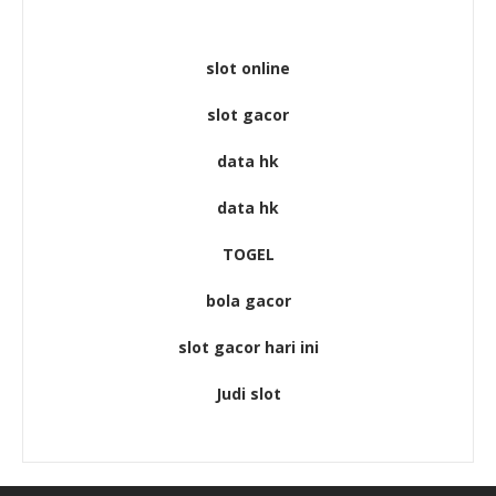
slot online
slot gacor
data hk
data hk
TOGEL
bola gacor
slot gacor hari ini
Judi slot