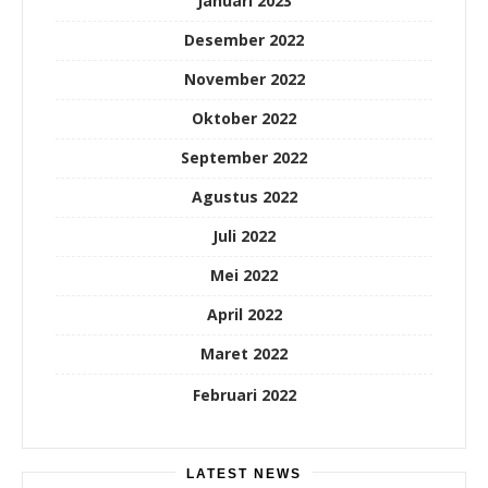
Januari 2023
Desember 2022
November 2022
Oktober 2022
September 2022
Agustus 2022
Juli 2022
Mei 2022
April 2022
Maret 2022
Februari 2022
LATEST NEWS