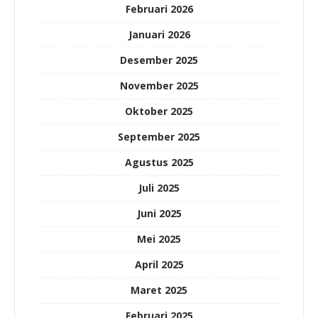
Februari 2026
Januari 2026
Desember 2025
November 2025
Oktober 2025
September 2025
Agustus 2025
Juli 2025
Juni 2025
Mei 2025
April 2025
Maret 2025
Februari 2025