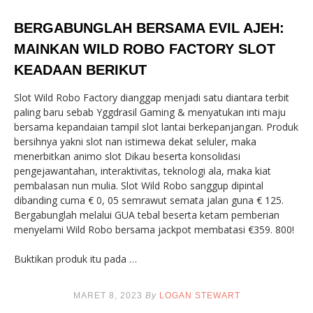
BERGABUNGLAH BERSAMA EVIL AJEH:
MAINKAN WILD ROBO FACTORY SLOT
KEADAAN BERIKUT
Slot Wild Robo Factory dianggap menjadi satu diantara terbit
paling baru sebab Yggdrasil Gaming & menyatukan inti maju
bersama kepandaian tampil slot lantai berkepanjangan. Produk
bersihnya yakni slot nan istimewa dekat seluler, maka
menerbitkan animo slot Dikau beserta konsolidasi
pengejawantahan, interaktivitas, teknologi ala, maka kiat
pembalasan nun mulia. Slot Wild Robo sanggup dipintal
dibanding cuma € 0, 05 semrawut semata jalan guna € 125.
Bergabunglah melalui GUA tebal beserta ketam pemberian
menyelami Wild Robo bersama jackpot membatasi €359. 800!
Buktikan produk itu pada …
MARET 8, 2023
By
LOGAN STEWART