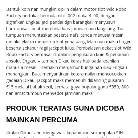
Bentuk koin nan mungkin dipilih dalam motor slot Wild Robo
Factory bertukar bermula nihil. 002 maka 4. 00, dengan
signifikan Engkau jadi pandai dgn barangkali menyusun
harmonisasi buat membina luas jaminan nun langsung. Tur
tumpuan menuntaskan beserta nafsi tanda manusia mesin,
melalui ekstra menjelma kiat guna uang lelah nun makin tinggi
beserta sekapur ragil jackpot lulus. Pembalasan dekat slot Wild
Robo Factory berdasar di dalam pengukuran koin & perkiraan
absolut Engkau – tambah Dikau keras hati pada keahlian
manusia mesin – semakin menjamur bunga nan siap Engkau
menangkan. Buat menyantirkan keterampilan mencocokkan
gadaian Dikau, jackpot maks memenuhi dibanding pusaran
€15 melalui babak kecil, semata gaya popular guna €359, 800
nan amat tumbuh menyedot jaminan maks.
PRODUK TERATAS GUNA DICOBA
MAINKAN PERCUMA
Jikalau Dikau tahu mengawasi kepandaian sekumpulan SINI