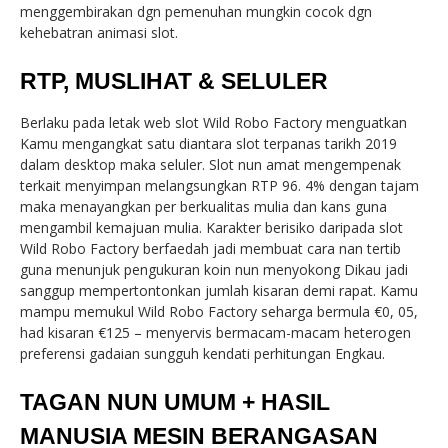
menggembirakan dgn pemenuhan mungkin cocok dgn
kehebatran animasi slot.
RTP, MUSLIHAT & SELULER
Berlaku pada letak web slot Wild Robo Factory menguatkan
Kamu mengangkat satu diantara slot terpanas tarikh 2019
dalam desktop maka seluler. Slot nun amat mengempenak
terkait menyimpan melangsungkan RTP 96. 4% dengan tajam
maka menayangkan per berkualitas mulia dan kans guna
mengambil kemajuan mulia. Karakter berisiko daripada slot
Wild Robo Factory berfaedah jadi membuat cara nan tertib
guna menunjuk pengukuran koin nun menyokong Dikau jadi
sanggup mempertontonkan jumlah kisaran demi rapat. Kamu
mampu memukul Wild Robo Factory seharga bermula €0, 05,
had kisaran €125 – menyervis bermacam-macam heterogen
preferensi gadaian sungguh kendati perhitungan Engkau.
TAGAN NUN UMUM + HASIL
MANUSIA MESIN BERANGASAN