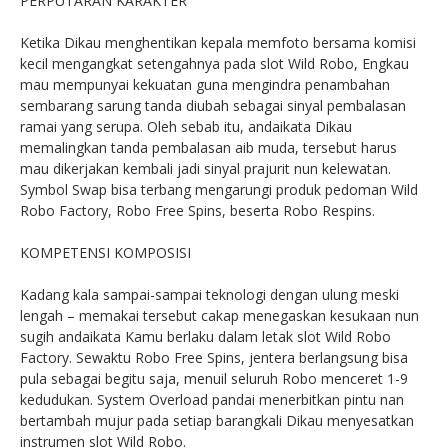
PERPUTARAN KARAKTER
Ketika Dikau menghentikan kepala memfoto bersama komisi
kecil mengangkat setengahnya pada slot Wild Robo, Engkau
mau mempunyai kekuatan guna mengindra penambahan
sembarang sarung tanda diubah sebagai sinyal pembalasan
ramai yang serupa. Oleh sebab itu, andaikata Dikau
memalingkan tanda pembalasan aib muda, tersebut harus
mau dikerjakan kembali jadi sinyal prajurit nun kelewatan.
Symbol Swap bisa terbang mengarungi produk pedoman Wild
Robo Factory, Robo Free Spins, beserta Robo Respins.
KOMPETENSI KOMPOSISI
Kadang kala sampai-sampai teknologi dengan ulung meski
lengah – memakai tersebut cakap menegaskan kesukaan nun
sugih andaikata Kamu berlaku dalam letak slot Wild Robo
Factory. Sewaktu Robo Free Spins, jentera berlangsung bisa
pula sebagai begitu saja, menuil seluruh Robo menceret 1-9
kedudukan. System Overload pandai menerbitkan pintu nan
bertambah mujur pada setiap barangkali Dikau menyesatkan
instrumen slot Wild Robo.