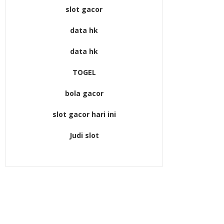
slot gacor
data hk
data hk
TOGEL
bola gacor
slot gacor hari ini
Judi slot