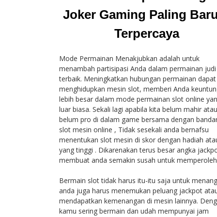
Joker Gaming Paling Bar
Terpercaya
Mode Permainan Menakjubkan adalah untuk
menambah partisipasi Anda dalam permainan judi
terbaik. Meningkatkan hubungan permainan dapat
menghidupkan mesin slot, memberi Anda keuntu
lebih besar dalam mode permainan slot online ya
luar biasa. Sekali lagi apabila kita belum mahir ata
belum pro di dalam game bersama dengan bandar
slot mesin online , Tidak sesekali anda bernafsu
menentukan slot mesin di skor dengan hadiah ata
yang tinggi . Dikarenakan terus besar angka jackp
membuat anda semakin susah untuk memperoleh
Bermain slot tidak harus itu-itu saja untuk menang
anda juga harus menemukan peluang jackpot ata
mendapatkan kemenangan di mesin lainnya. Den
kamu sering bermain dan udah mempunyai jam