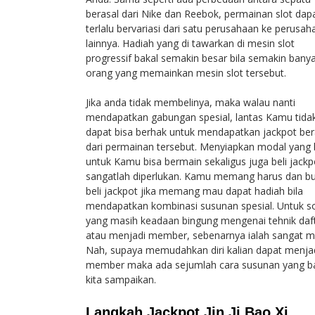
berasal dari Nike dan Reebok, permainan slot dap
terlalu bervariasi dari satu perusahaan ke perusah
lainnya. Hadiah yang di tawarkan di mesin slot
progressif bakal semakin besar bila semakin bany
orang yang memainkan mesin slot tersebut.
Jika anda tidak membelinya, maka walau nanti
mendapatkan gabungan spesial, lantas Kamu tida
dapat bisa berhak untuk mendapatkan jackpot ber
dari permainan tersebut. Menyiapkan modal yang 
untuk Kamu bisa bermain sekaligus juga beli jackp
sangatlah diperlukan. Kamu memang harus dan b
beli jackpot jika memang mau dapat hadiah bila
mendapatkan kombinasi susunan spesial. Untuk s
yang masih keadaan bingung mengenai tehnik daf
atau menjadi member, sebenarnya ialah sangat m
Nah, supaya memudahkan diri kalian dapat menja
member maka ada sejumlah cara susunan yang b
kita sampaikan.
Langkah Jackpot Jin Ji Bao Xi