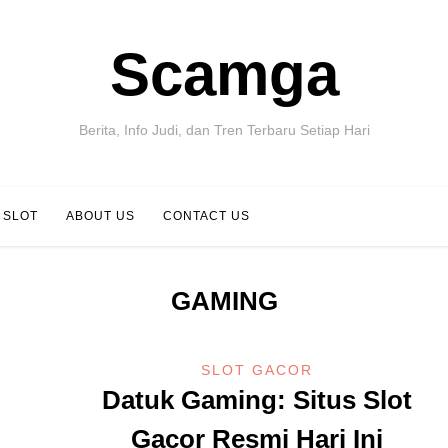
Scamga
Berita, Info Judi, dan Tren Terbaru Setiap Hari
 SLOT
ABOUT US
CONTACT US
GAMING
SLOT GACOR
Datuk Gaming: Situs Slot
n
Gacor Resmi Hari Ini