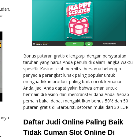
udah.
lot
Bonus putaran gratis dilengkapi dengan persyaratan
taruhan yang harus Anda penuhi di dalam jangka waktu
spesifik. Kasino telah bermitra bersama beberapa
penyedia perangkat lunak paling populer untuk
menghadirkan product paling baik cocok kemauan
Anda. Jadi Anda dapat yakin bahwa aman untuk
bermain di kasino dan mentransfer dana Anda. Setiap
pemain bakal dapat mengaktifkan bonus 50% dan 50
putaran gratis di Starburst, setoran mulai dari 30 EUR.
annya
Daftar Judi Online Paling Baik
Tidak Cuman Slot Online Di
tu