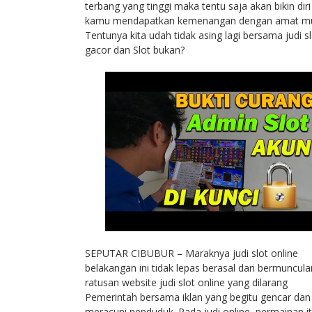
terbang yang tinggi maka tentu saja akan bikin diri
kamu mendapatkan kemenangan dengan amat m
Tentunya kita udah tidak asing lagi bersama judi s
gacor dan Slot bukan?
SEPUTAR CIBUBUR – Maraknya judi slot online
belakangan ini tidak lepas berasal dari bermuncul
ratusan website judi slot online yang dilarang
Pemerintah bersama iklan yang begitu gencar dan
meracuni penduduk. Pada judi online, permainan i