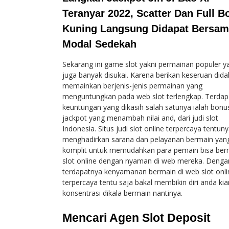
Teranyar 2022, Scatter Dan Full B
Kuning Langsung Didapat Bersa
Modal Sedekah
Sekarang ini game slot yakni permainan populer y
juga banyak disukai. Karena berikan keseruan did
memainkan berjenis-jenis permainan yang
menguntungkan pada web slot terlengkap. Terdap
keuntungan yang dikasih salah satunya ialah bonu
jackpot yang menambah nilai and, dari judi slot
Indonesia. Situs judi slot online terpercaya tentun
menghadirkan sarana dan pelayanan bermain yan
komplit untuk memudahkan para pemain bisa ber
slot online dengan nyaman di web mereka. Denga
terdapatnya kenyamanan bermain di web slot onli
terpercaya tentu saja bakal membikin diri anda kia
konsentrasi dikala bermain nantinya.
Mencari Agen Slot Deposit