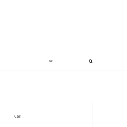
Cari
untuk:
Cari
untuk: