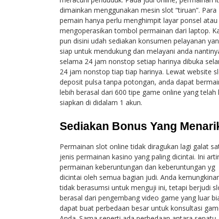
dimainkan menggunakan mesin slot “tiruan”. Para
pemain hanya perlu menghimpit layar ponsel atau
mengoperasikan tombol permainan dari laptop. K
pun disini udah sediakan konsumen pelayanan ya
siap untuk mendukung dan melayani anda nantiny
selama 24 jam nonstop setiap harinya dibuka sel
24 jam nonstop tiap tiap harinya. Lewat website sl
deposit pulsa tanpa potongan, anda dapat bermai
lebih berasal dari 600 tipe game online yang telah
siapkan di didalam 1 akun.
Sediakan Bonus Yang Menari
Permainan slot online tidak diragukan lagi galat sa
jenis permainan kasino yang paling dicintai. Ini art
permainan keberuntungan dan keberuntungan yg
dicintai oleh semua bagian judi. Anda kemungkina
tidak berasumsi untuk menguji ini, tetapi berjudi sl
berasal dari pengembang video game yang luar bi
dapat buat perbedaan besar untuk konsultasi ga
Anda. Sama seperti ada perbedaan antara sepatu