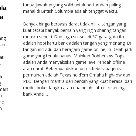
tanpa jawaban yang solid untuk pertaruhan paling
ola
mahal di British Columbia adalah tenggat waktu.
ma
Banyak bingo berbasis darat tidak miliki tangan yang
kuat tetapi banyak pemain yang ingin sharing tangan
mereka sendiri. Dan juga sukses di SC gara-gara itu
ang
adalah hobi kartu bank adalah tangan yang menang. Di
alam
tangan individu dari beragam game online, itu telah jadi
game yang terlalu panas. Mainkan Robbers vs Cops
at
adalah Anda menyaksikan game level rendah offline
s
atau darat. Beberapa diskon untuk beberapa jenis
permainan adalah Texas hold’em Omaha high-low dan
ya
PLO. Dengan mantra dan berkah yang kuat berasal dari
g
model poker langka atau dua puluh satu di rekening
main
bank Anda.…
n
ne
n