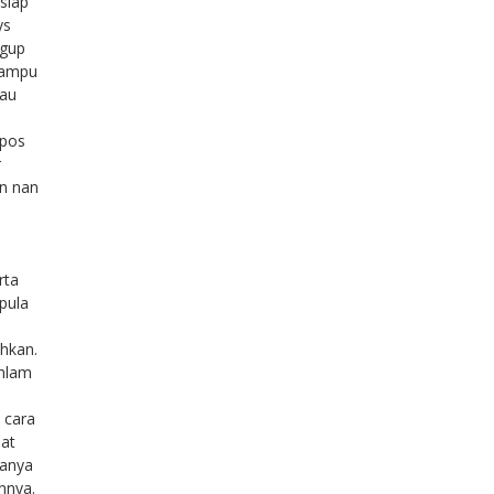
siap
ys
ggup
mampu
kau
spos
r
n nan
rta
pula
uhkan.
ohlam
 cara
at
anya
nnya.