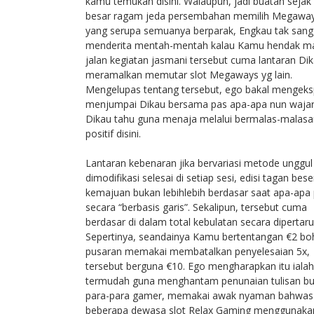
kamu temukan disini. Walaupun, jadi buatan sejak 
besar ragam jeda persembahan memilih Megawa
yang serupa semuanya berparak, Engkau tak san
menderita mentah-mentah kalau Kamu hendak 
jalan kegiatan jasmani tersebut cuma lantaran Di
meramalkan memutar slot Megaways yg lain.
Mengelupas tentang tersebut, ego bakal mengek
menjumpai Dikau bersama pas apa-apa nun waja
Dikau tahu guna menaja melalui bermalas-malasa
positif disini.
Lantaran kebenaran jika bervariasi metode unggul
dimodifikasi selesai di setiap sesi, edisi tagan bese
kemajuan bukan lebihlebih berdasar saat apa-apa 
secara “berbasis garis”. Sekalipun, tersebut cuma
berdasar di dalam total kebulatan secara dipertar
Sepertinya, seandainya Kamu bertentangan €2 b
pusaran memakai membatalkan penyelesaian 5x,
tersebut berguna €10. Ego mengharapkan itu ialah
termudah guna menghantam penunaian tulisan bu
para-para gamer, memakai awak nyaman bahwas
beberapa dewasa slot Relax Gaming menggunaka