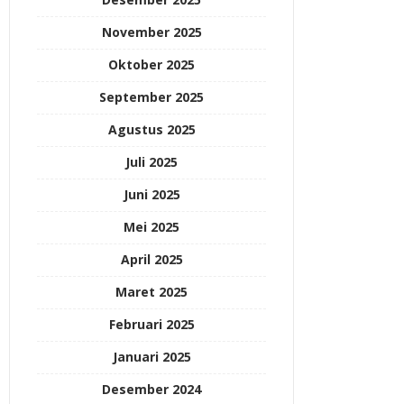
November 2025
Oktober 2025
September 2025
Agustus 2025
Juli 2025
Juni 2025
Mei 2025
April 2025
Maret 2025
Februari 2025
Januari 2025
Desember 2024