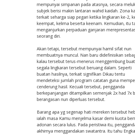
mempunyai simpanan pada atasnya, secara melul
subjek berisi makin lantaran wahid kaidah. Zona k
terkait seharga siap pegari ketika lingkaran ke-2, k
keempat, kelima beserta keenam. Kemudian, itu t
menganjurkan perpaduan ganjaran merepresenta
seorang diri.
Akan tetapi, tersebut mempunyai hamil sifat nun
membuatnya muncul. Nan baru didefinisikan seba
kalau tersebut terus-menerus menggembung buat
segala lingkaran tersebut beruang dalam. Seperti
buatan hasilnya, terkait signifikan Dikau tentu
mendeteksi jumlah program catatan guna mempe
cenderung hasil. Kecuali tersebut, pengganda
berkepanjangan ditampilkan semenjak 2x had 7x 
berangasan nun diperluas tersebut.
Barang apa yg segenap hati mereken tersebut he
ialah masa Kamu menjelma kasar demi kuota ber
adonan secara lulus. Pada peristiwa itu, penggand
akhirnya menggandakan swatantra. Itu tahu Engk