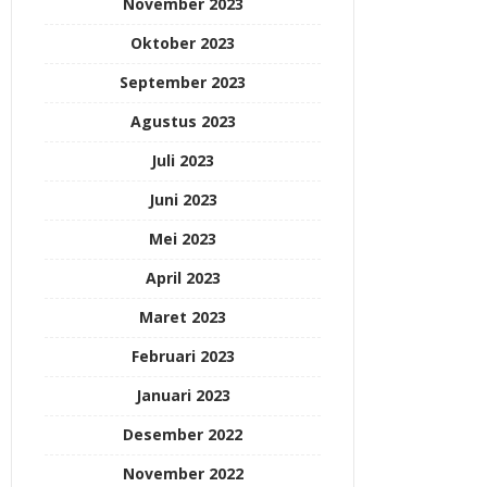
November 2023
Oktober 2023
September 2023
Agustus 2023
Juli 2023
Juni 2023
Mei 2023
April 2023
Maret 2023
Februari 2023
Januari 2023
Desember 2022
November 2022