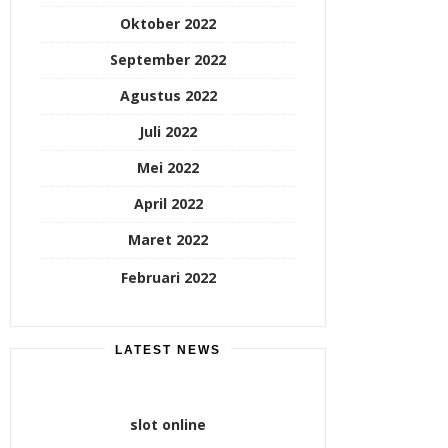
Oktober 2022
September 2022
Agustus 2022
Juli 2022
Mei 2022
April 2022
Maret 2022
Februari 2022
LATEST NEWS
slot online