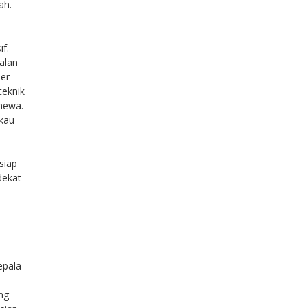
ah.
f.
alan
per
teknik
mewa.
kau
siap
dekat
epala
ng