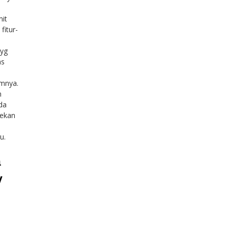
mit
fitur-
 yg
as
mnya.
m
da
ekan
u.
a
y