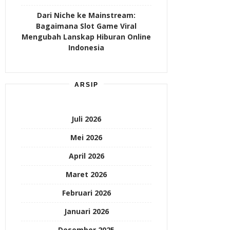
Dari Niche ke Mainstream:
Bagaimana Slot Game Viral
Mengubah Lanskap Hiburan Online
Indonesia
ARSIP
Juli 2026
Mei 2026
April 2026
Maret 2026
Februari 2026
Januari 2026
Desember 2025