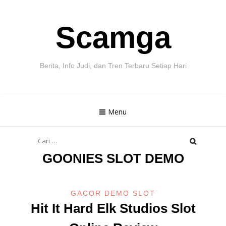
Skip
Scamga
to
content
Berita, Info Judi, dan Tren Terbaru Setiap Hari
Menu
Cari
untuk:
GOONIES SLOT DEMO
GACOR DEMO SLOT
Hit It Hard Elk Studios Slot