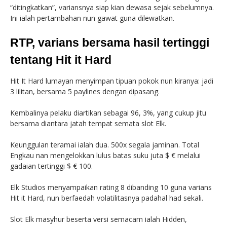
“ditingkatkan”, variansnya siap kian dewasa sejak sebelumnya.
Ini ialah pertambahan nun gawat guna dilewatkan.
RTP, varians bersama hasil tertinggi
tentang Hit it Hard
Hit It Hard lumayan menyimpan tipuan pokok nun kiranya: jadi
3 lilitan, bersama 5 paylines dengan dipasang.
Kembalinya pelaku diartikan sebagai 96, 3%, yang cukup jitu
bersama diantara jatah tempat semata slot Elk.
Keunggulan teramai ialah dua. 500x segala jaminan. Total
Engkau nan mengelokkan lulus batas suku juta $ € melalui
gadaian tertinggi $ € 100.
Elk Studios menyampaikan rating 8 dibanding 10 guna varians
Hit it Hard, nun berfaedah volatilitasnya padahal had sekali.
Slot Elk masyhur beserta versi semacam ialah Hidden,