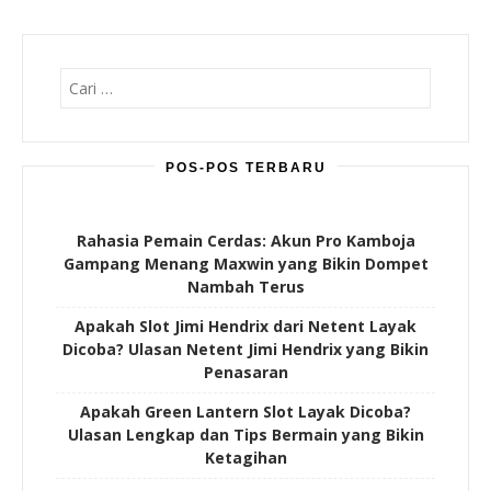
Cari
untuk:
POS-POS TERBARU
Rahasia Pemain Cerdas: Akun Pro Kamboja
Gampang Menang Maxwin yang Bikin Dompet
Nambah Terus
Apakah Slot Jimi Hendrix dari Netent Layak
Dicoba? Ulasan Netent Jimi Hendrix yang Bikin
Penasaran
Apakah Green Lantern Slot Layak Dicoba?
Ulasan Lengkap dan Tips Bermain yang Bikin
Ketagihan