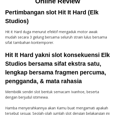
Online Review
Pertimbangan slot Hit It Hard (Elk
Studios)
Hit it Hard duga menurut efektif mengaduk motor awak
mudah secara 3 gelung bersama seluruh strain lulus bersama
sifat tambahan kontemporer.
Hit It Hard yakni slot konsekuensi Elk
Studios bersama sifat ekstra satu,
lengkap bersama fragmen percuma,
pengganda, & mata rahasia
Membidik sendiri slot bentuk semacam Ivanhoe, beserta
dengan berjudul istimewa.
Hamba menyerahkannya akan Kamu buat mengamati apakah
tersebut sesuai. Seolah-olah jumlah slot dengan belakangan ini