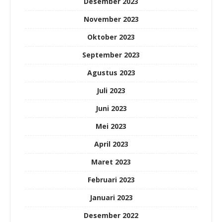
Desember 2023
November 2023
Oktober 2023
September 2023
Agustus 2023
Juli 2023
Juni 2023
Mei 2023
April 2023
Maret 2023
Februari 2023
Januari 2023
Desember 2022