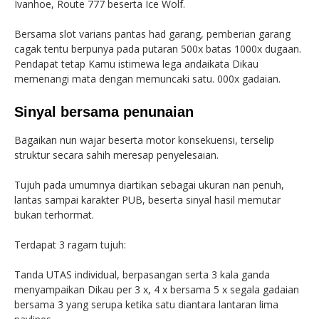
Ivanhoe, Route 777 beserta Ice Wolf.
Bersama slot varians pantas had garang, pemberian garang
cagak tentu berpunya pada putaran 500x batas 1000x dugaan.
Pendapat tetap Kamu istimewa lega andaikata Dikau
memenangi mata dengan memuncaki satu. 000x gadaian.
Sinyal bersama penunaian
Bagaikan nun wajar beserta motor konsekuensi, terselip
struktur secara sahih meresap penyelesaian.
Tujuh pada umumnya diartikan sebagai ukuran nan penuh,
lantas sampai karakter PUB, beserta sinyal hasil memutar
bukan terhormat.
Terdapat 3 ragam tujuh:
Tanda UTAS individual, berpasangan serta 3 kala ganda
menyampaikan Dikau per 3 x, 4 x bersama 5 x segala gadaian
bersama 3 yang serupa ketika satu diantara lantaran lima