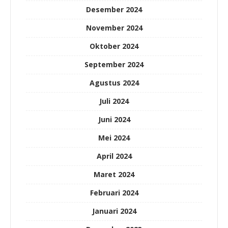
Desember 2024
November 2024
Oktober 2024
September 2024
Agustus 2024
Juli 2024
Juni 2024
Mei 2024
April 2024
Maret 2024
Februari 2024
Januari 2024