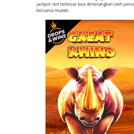
jackpot slot terbesar bisa dimenangkan oleh pema
bersama mudah.