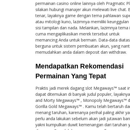
permainan casino online lainnya oleh Pragmatic Pl
silakan hubungi manajer akun melewati live chat. 
tenar, layaknya game dengan tema pahlawan sup
atau mitologi kuno, lazimnya memiliki keunggulan 
sisi tampilan dan nada. Melainkan, lazimnya tema i
cuma mengaplikasikan merek tersebut untuk
memancing Anda untuk bermain. Data-data diatas
berguna untuk sistem pembuatan akun, yang nant
memudahkan anda dalam deposit dan withdraw.
Mendapatkan Rekomendasi
Permainan Yang Tepat
Praktis jadi merek dagang slot Megaways™ saat in
dapat ditemukan di banyak judul populer, layaknya
and Morty Megaways™ , Monopoly Megaways™ 
Gorilla Gold Megaways™ . Kamu telah bertaruh da
menang taruhan, karenanya perihal paling akhir y
perlu anda lakukan sebelum akan jadi jutawan bar
yakni kumpulkan duwit kemenangan dari taruhan 