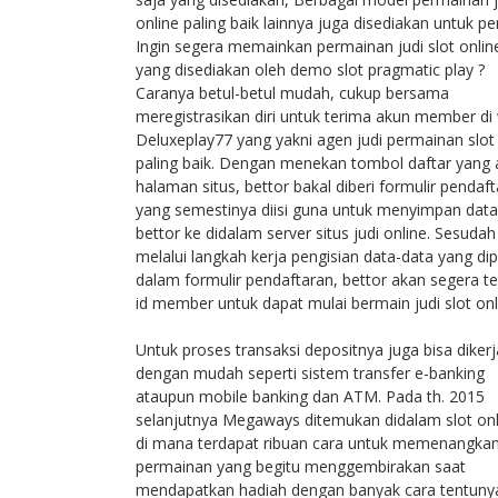
online paling baik lainnya juga disediakan untuk p
Ingin segera memainkan permainan judi slot onlin
yang disediakan oleh demo slot pragmatic play ?
Caranya betul-betul mudah, cukup bersama
meregistrasikan diri untuk terima akun member di
Deluxeplay77 yang yakni agen judi permainan slot
paling baik. Dengan menekan tombol daftar yang 
halaman situs, bettor bakal diberi formulir pendaf
yang semestinya diisi guna untuk menyimpan data
bettor ke didalam server situs judi online. Sesudah
melalui langkah kerja pengisian data-data yang dip
dalam formulir pendaftaran, bettor akan segera t
id member untuk dapat mulai bermain judi slot onl
Untuk proses transaksi depositnya juga bisa diker
dengan mudah seperti sistem transfer e-banking
ataupun mobile banking dan ATM. Pada th. 2015
selanjutnya Megaways ditemukan didalam slot onl
di mana terdapat ribuan cara untuk memenangka
permainan yang begitu menggembirakan saat
mendapatkan hadiah dengan banyak cara tentuny