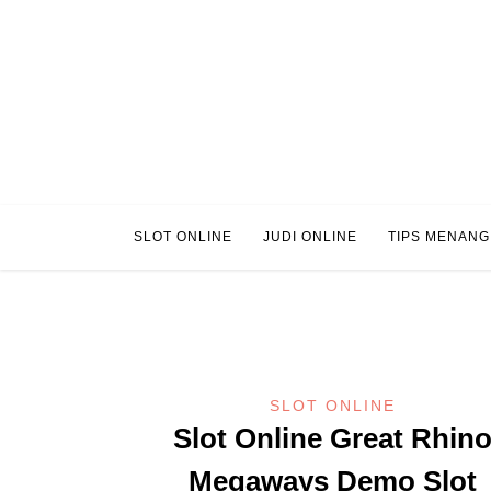
Skip
to
content
SLOT ONLINE
JUDI ONLINE
TIPS MENANG
SLOT ONLINE
Slot Online Great Rhin
Megaways Demo Slot