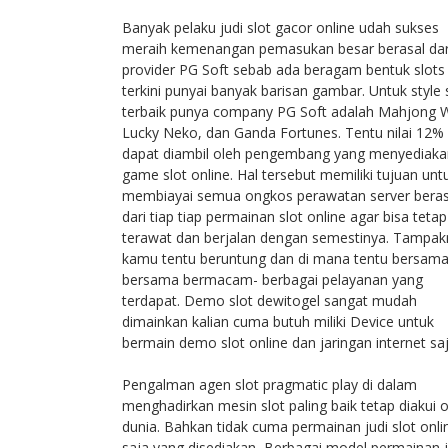
Banyak pelaku judi slot gacor online udah sukses
meraih kemenangan pemasukan besar berasal dar
provider PG Soft sebab ada beragam bentuk slots
terkini punyai banyak barisan gambar. Untuk style 
terbaik punya company PG Soft adalah Mahjong 
Lucky Neko, dan Ganda Fortunes. Tentu nilai 12% 
dapat diambil oleh pengembang yang menyediaka
game slot online. Hal tersebut memiliki tujuan unt
membiayai semua ongkos perawatan server beras
dari tiap tiap permainan slot online agar bisa tetap
terawat dan berjalan dengan semestinya. Tampak
kamu tentu beruntung dan di mana tentu bersam
bersama bermacam- berbagai pelayanan yang
terdapat. Demo slot dewitogel sangat mudah
dimainkan kalian cuma butuh miliki Device untuk
bermain demo slot online dan jaringan internet saj
Pengalman agen slot pragmatic play di dalam
menghadirkan mesin slot paling baik tetap diakui 
dunia. Bahkan tidak cuma permainan judi slot onli
saja yang disediakan, Berbagai model permainan j