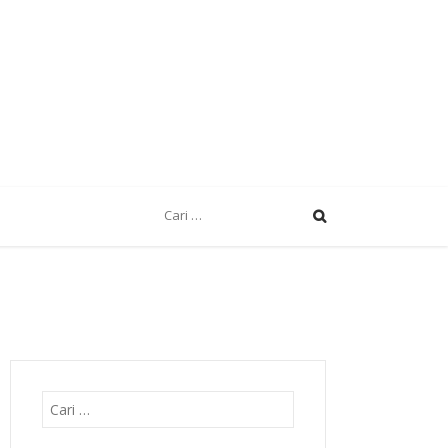
Cari
untuk:
Cari
untuk: