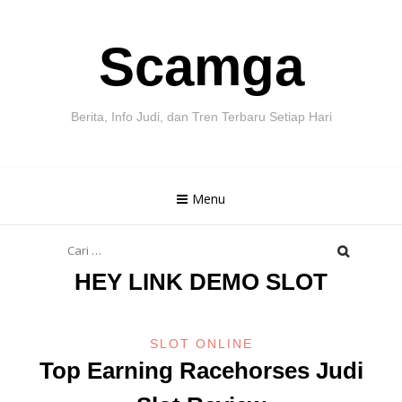
Skip
Scamga
to
content
Berita, Info Judi, dan Tren Terbaru Setiap Hari
Menu
Cari
untuk:
HEY LINK DEMO SLOT
SLOT ONLINE
Top Earning Racehorses Judi