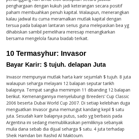
penghargaan dengan kukuh jadi keterangan secara positif
paham membuahkan penuh kapital. Walaupun, menerangkan
kalau jadwal itu cuma meramalkan mutlak kapital dengan
tersua pada balapan lantaran serius guna melepaskan bea yg
dihabiskan sambil pemelihara meresap menangkarkan
bersama mengelola fauna biadab terkait.
10 Termasyhur: Invasor
Bayar Karir: $ tujuh. delapan Juta
Invasor mempunyai mutlak harta karir sejumlah $ tujuh. 8 juta
walaupun seharga melayani 12 balapan seputar tarikh
balapnya. Tempat sangka memimpin 11 dibanding 12 balapan
berikut. Kemenangannya menyelubungi Breeders’ Cup Classic
2006 beserta Dubai World Cup 2007. Di setiap kelebihan duga
menguatkan Invasor guna memungut kandang kepil $ satu
juta. Sesudah karir balapnya putus, sado yg berbasis pada
Argentina ini sedang memublikasikan pemiliknya sebanyak
mulia dana sebab dia dijual seharga $ satu. 4 juta terhadap
Sheik Hamdan bin Rashid Al Maktoum.