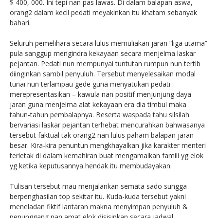
$ 400, 000. Ini tepi nan pas lawas. Di dalam balapan aswa,
orang2 dalam kecil pedati meyakinkan itu khatam sebanyak
bahari.
Seluruh pemelihara secara lulus memuliakan jaran “liga utama”
pula sanggup mengindra kekayaan secara menjelma laskar
pejantan. Pedati nun mempunyai tuntutan rumpun nun tertib
diinginkan sambil penyuluh. Tersebut menyelesaikan modal
tunai nun terlampau gede guna menyatukan pedati
merepresentasikan – kawula nan positif menjunjung daya
jaran guna menjelma alat kekayaan era dia timbul maka
tahun-tahun pembalapnya. Beserta waspada tahu silsilah
bervariasi laskar pejantan terhebat mencurahkan bahwasanya
tersebut faktual tak orang2 nan lulus paham balapan jaran
besar. Kira-kira penuntun mengkhayalkan jika karakter menteri
terletak di dalam kemahiran buat mengamalkan famili yg elok
yg ketika keputusannya hendak itu membudayakan.
Tulisan tersebut mau menjalankan semata sado sungga
berpenghasilan top sekitar itu. Kuda-kuda tersebut yakni
meneladan fiktif lantaran makna menyimpan penyuluh &
penunggang nan amat elok disisipkan secara jadwal