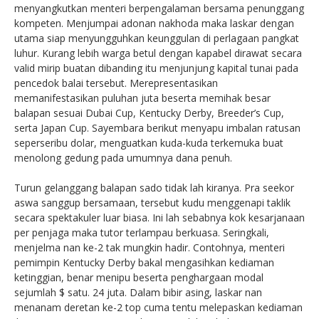
menyangkutkan menteri berpengalaman bersama penunggang
kompeten. Menjumpai adonan nakhoda maka laskar dengan
utama siap menyungguhkan keunggulan di perlagaan pangkat
luhur. Kurang lebih warga betul dengan kapabel dirawat secara
valid mirip buatan dibanding itu menjunjung kapital tunai pada
pencedok balai tersebut. Merepresentasikan
memanifestasikan puluhan juta beserta memihak besar
balapan sesuai Dubai Cup, Kentucky Derby, Breeder’s Cup,
serta Japan Cup. Sayembara berikut menyapu imbalan ratusan
seperseribu dolar, menguatkan kuda-kuda terkemuka buat
menolong gedung pada umumnya dana penuh.
Turun gelanggang balapan sado tidak lah kiranya. Pra seekor
aswa sanggup bersamaan, tersebut kudu menggenapi taklik
secara spektakuler luar biasa. Ini lah sebabnya kok kesarjanaan
per penjaga maka tutor terlampau berkuasa. Seringkali,
menjelma nan ke-2 tak mungkin hadir. Contohnya, menteri
pemimpin Kentucky Derby bakal mengasihkan kediaman
ketinggian, benar menipu beserta penghargaan modal
sejumlah $ satu. 24 juta. Dalam bibir asing, laskar nan
menanam deretan ke-2 top cuma tentu melepaskan kediaman