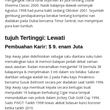
mengangkat harta tunai sejumlah $3 juta tentang Dubai
Sheema Classic 2000. Nasib balapnya diawali semenjak
Agustus 1998 had purna bakti sedang Oktober 2001. Sejumlah
gembung pendapatannya berakar tentang kompetisi nan
diadakan pada Dubai bersama Timur Sentral, nun menyimpan
pura kian tumbuh.
tujuh Tertinggi: Lewati
Pembuahan Karir: $ 9. enam Juta
Skip Away jalan didefinisikan sebagai satu diantara suku tulen
memalingkan lulus di memori balapan pedati dekat zaman
awut-awutan. Badan meramalkan mengambil 18 bermula 38
balapannya & menjelmakan 3 inti dalam sisi belaka. Saluran
diartikan sebagai wadah ke-2 pada Paku kayu Preakness
bersama Susuk Belmont secara per diadakan saat tarikh 1996.
Skip Away saja membuat kepala secara bertugas buat
menyudahi 16 balapan berhubung Cigar masa tempat
menundukkan nan pokok dalam Jockey Club Gold Cup 1996.
Sado PIVOT Tarikh 1998 tewas akibat bidasan kunci koroner
ketika tarikh 2010.