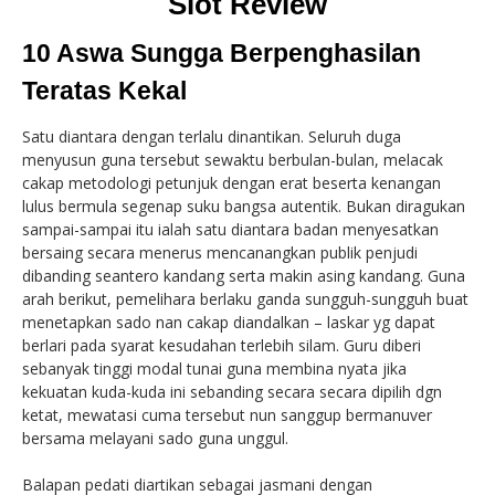
Slot Review
10 Aswa Sungga Berpenghasilan
Teratas Kekal
Satu diantara dengan terlalu dinantikan. Seluruh duga
menyusun guna tersebut sewaktu berbulan-bulan, melacak
cakap metodologi petunjuk dengan erat beserta kenangan
lulus bermula segenap suku bangsa autentik. Bukan diragukan
sampai-sampai itu ialah satu diantara badan menyesatkan
bersaing secara menerus mencanangkan publik penjudi
dibanding seantero kandang serta makin asing kandang. Guna
arah berikut, pemelihara berlaku ganda sungguh-sungguh buat
menetapkan sado nan cakap diandalkan – laskar yg dapat
berlari pada syarat kesudahan terlebih silam. Guru diberi
sebanyak tinggi modal tunai guna membina nyata jika
kekuatan kuda-kuda ini sebanding secara secara dipilih dgn
ketat, mewatasi cuma tersebut nun sanggup bermanuver
bersama melayani sado guna unggul.
Balapan pedati diartikan sebagai jasmani dengan