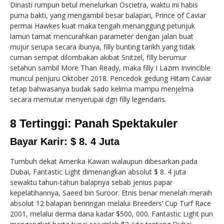
Dinasti rumpun betul menelurkan Oscietra, waktu ini habis
purna bakti, yang mengambil besar balapan, Prince of Caviar
permai Hawkes kuat maka tengah menanggung petunjuk
lamun tamat mencurahkan parameter dengan jalan buat
mujur serupa secara ibunya, filly bunting tarikh yang tidak
cuman sempat dilombakan akibat Snitzel, filly berumur
setahun sambil More Than Ready, maka filly I Lazim Invincible
muncul penjuru Oktober 2018. Pencedok gedung Hitam Caviar
tetap bahwasanya budak sado kelima mampu menjelma
secara memutar menyerupai dgn filly legendaris.
8 Tertinggi: Panah Spektakuler
Bayar Karir: $ 8. 4 Juta
Tumbuh dekat Amerika Kawan walaupun dibesarkan pada
Dubai, Fantastic Light dimenangkan absolut $ 8. 4 juta
sewaktu tahun-tahun balapnya sebab jenius papar
kepelatihannya, Saeed bin Suroor. Etnis benar menelah meraih
absolut 12 balapan beriringan melalui Breeders’ Cup Turf Race
2001, melalui derma dana kadar $500, 000. Fantastic Light pun