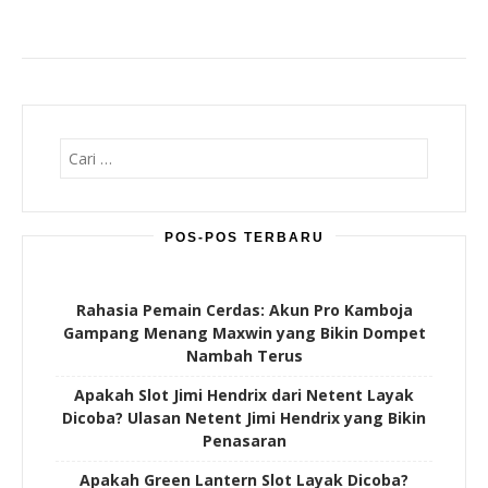
Cari
untuk:
POS-POS TERBARU
Rahasia Pemain Cerdas: Akun Pro Kamboja
Gampang Menang Maxwin yang Bikin Dompet
Nambah Terus
Apakah Slot Jimi Hendrix dari Netent Layak
Dicoba? Ulasan Netent Jimi Hendrix yang Bikin
Penasaran
Apakah Green Lantern Slot Layak Dicoba?