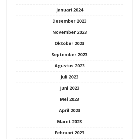
Januari 2024
Desember 2023
November 2023
Oktober 2023
September 2023
Agustus 2023
Juli 2023
Juni 2023
Mei 2023
April 2023
Maret 2023
Februari 2023