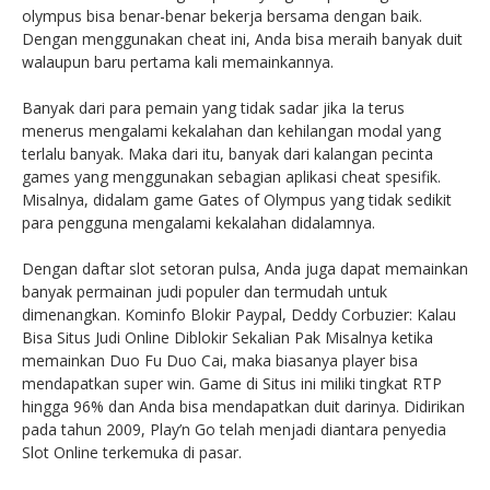
olympus bisa benar-benar bekerja bersama dengan baik.
Dengan menggunakan cheat ini, Anda bisa meraih banyak duit
walaupun baru pertama kali memainkannya.
Banyak dari para pemain yang tidak sadar jika Ia terus
menerus mengalami kekalahan dan kehilangan modal yang
terlalu banyak. Maka dari itu, banyak dari kalangan pecinta
games yang menggunakan sebagian aplikasi cheat spesifik.
Misalnya, didalam game Gates of Olympus yang tidak sedikit
para pengguna mengalami kekalahan didalamnya.
Dengan daftar slot setoran pulsa, Anda juga dapat memainkan
banyak permainan judi populer dan termudah untuk
dimenangkan. Kominfo Blokir Paypal, Deddy Corbuzier: Kalau
Bisa Situs Judi Online Diblokir Sekalian Pak Misalnya ketika
memainkan Duo Fu Duo Cai, maka biasanya player bisa
mendapatkan super win. Game di Situs ini miliki tingkat RTP
hingga 96% dan Anda bisa mendapatkan duit darinya. Didirikan
pada tahun 2009, Play’n Go telah menjadi diantara penyedia
Slot Online terkemuka di pasar.