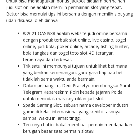
untuk bisa mendapatkan bonus jackpot didalam permainan
judi slot online adalah memilih permainan slot yang tepat.
Bettor bisa memulai tips ini bersama dengan memilih slot yang
udah dikuasai oleh dirinya.
©2021 OASIS88 adalah website judi online bersama
dengan produk terbaik slot online, live casino, togel
online, judi bola, poker online, arcade, fishing hunter,
bola tangkas dan togel toto slot 4D teranyar,
terpercaya dan terbesar.
Trik satu ini mempunyai tujuan untuk lihat bet mana
yang berikan kemenangan, gara-gara tiap tiap bet
tidak lah sama waktu anda bermain.
Dalam peluang itu, Dedi Prasetyo membongkar Surat
Telegram Kabareskrim Polri kepada jajaran Polda
untuk menindak maraknya iklan judi slot.
Spade Gaming Slot, sebuah nama developer industri
game di kelas internasional yang kredibilitasnnya
sampai waktu ini amat tinggi.
Tentunya hal ini bakal membuat pemain mendapatkan
kerugian besar saat bermain slot88.