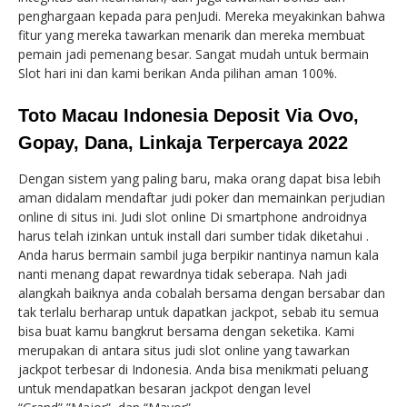
penghargaan kepada para penJudi. Mereka meyakinkan bahwa
fitur yang mereka tawarkan menarik dan mereka membuat
pemain jadi pemenang besar. Sangat mudah untuk bermain
Slot hari ini dan kami berikan Anda pilihan aman 100%.
Toto Macau Indonesia Deposit Via Ovo,
Gopay, Dana, Linkaja Terpercaya 2022
Dengan sistem yang paling baru, maka orang dapat bisa lebih
aman didalam mendaftar judi poker dan memainkan perjudian
online di situs ini. Judi slot online Di smartphone androidnya
harus telah izinkan untuk install dari sumber tidak diketahui .
Anda harus bermain sambil juga berpikir nantinya namun kala
nanti menang dapat rewardnya tidak seberapa. Nah jadi
alangkah baiknya anda cobalah bersama dengan bersabar dan
tak terlalu berharap untuk dapatkan jackpot, sebab itu semua
bisa buat kamu bangkrut bersama dengan seketika. Kami
merupakan di antara situs judi slot online yang tawarkan
jackpot terbesar di Indonesia. Anda bisa menikmati peluang
untuk mendapatkan besaran jackpot dengan level