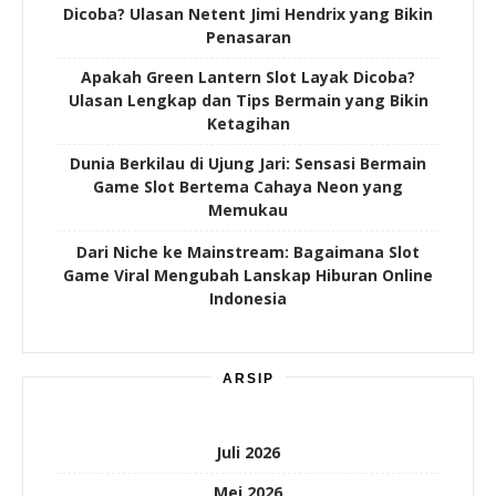
Dicoba? Ulasan Netent Jimi Hendrix yang Bikin
Penasaran
Apakah Green Lantern Slot Layak Dicoba?
Ulasan Lengkap dan Tips Bermain yang Bikin
Ketagihan
Dunia Berkilau di Ujung Jari: Sensasi Bermain
Game Slot Bertema Cahaya Neon yang
Memukau
Dari Niche ke Mainstream: Bagaimana Slot
Game Viral Mengubah Lanskap Hiburan Online
Indonesia
ARSIP
Juli 2026
Mei 2026