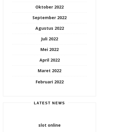
Oktober 2022
September 2022
Agustus 2022
Juli 2022
Mei 2022
April 2022
Maret 2022
Februari 2022
LATEST NEWS
slot online