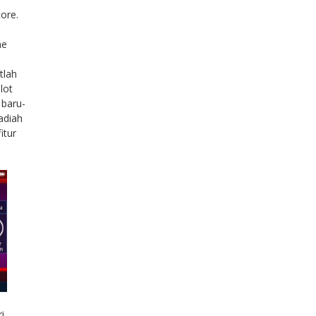
ore.
ne
tlah
lot
 baru-
adiah
itur
i