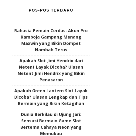
POS-POS TERBARU
Rahasia Pemain Cerdas: Akun Pro
Kamboja Gampang Menang
Maxwin yang Bikin Dompet
Nambah Terus
Apakah Slot Jimi Hendrix dari
Netent Layak Dicoba? Ulasan
Netent Jimi Hendrix yang Bikin
Penasaran
Apakah Green Lantern Slot Layak
Dicoba? Ulasan Lengkap dan Tips
Bermain yang Bikin Ketagihan
Dunia Berkilau di Ujung Jari:
Sensasi Bermain Game Slot
Bertema Cahaya Neon yang
Memukau