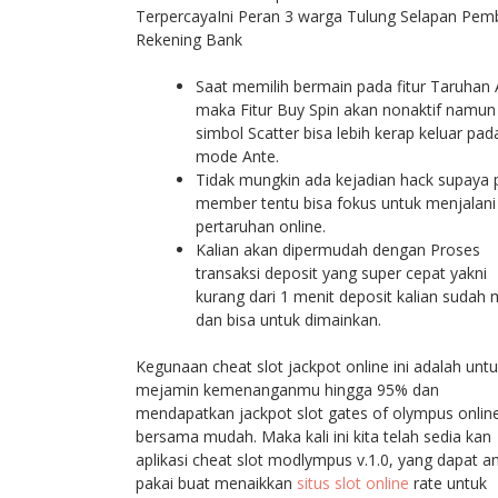
TerpercayaIni Peran 3 warga Tulung Selapan Pem
Rekening Bank
Saat memilih bermain pada fitur Taruhan 
maka Fitur Buy Spin akan nonaktif namun
simbol Scatter bisa lebih kerap keluar pad
mode Ante.
Tidak mungkin ada kejadian hack supaya 
member tentu bisa fokus untuk menjalani
pertaruhan online.
Kalian akan dipermudah dengan Proses
transaksi deposit yang super cepat yakni
kurang dari 1 menit deposit kalian sudah
dan bisa untuk dimainkan.
Kegunaan cheat slot jackpot online ini adalah unt
mejamin kemenanganmu hingga 95% dan
mendapatkan jackpot slot gates of olympus onlin
bersama mudah. Maka kali ini kita telah sedia kan
aplikasi cheat slot modlympus v.1.0, yang dapat a
pakai buat menaikkan
situs slot online
rate untuk