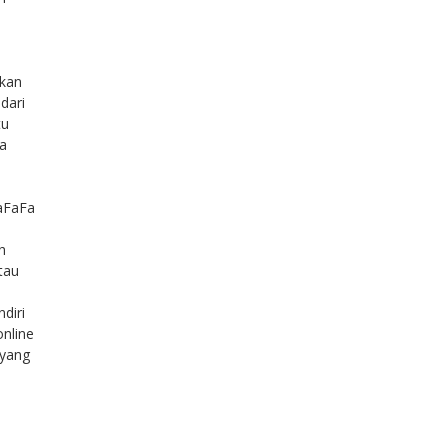
e
ikan
dari
tu
na
aFaFa
h
tau
diri
nline
 yang