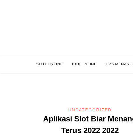
Skip
to
content
SLOT ONLINE
JUDI ONLINE
TIPS MENANG
UNCATEGORIZED
Aplikasi Slot Biar Mena
Terus 2022 2022