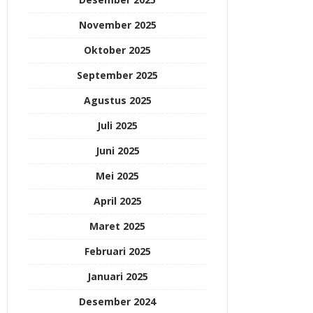
November 2025
Oktober 2025
September 2025
Agustus 2025
Juli 2025
Juni 2025
Mei 2025
April 2025
Maret 2025
Februari 2025
Januari 2025
Desember 2024