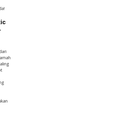
da!
ic
r
dari
 ramah
aling
ot
ng
ukan