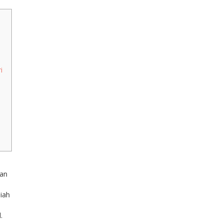
i
dan
iah
.