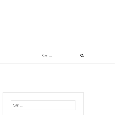
Cari
untuk:
Cari
untuk: