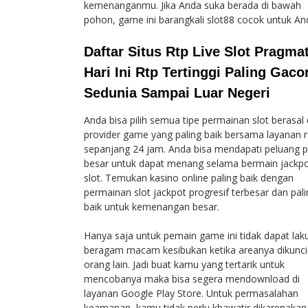
kemenanganmu. Jika Anda suka berada di bawah
pohon, game ini barangkali slot88 cocok untuk An
Daftar Situs Rtp Live Slot Pragmat
Hari Ini Rtp Tertinggi Paling Gaco
Sedunia Sampai Luar Negeri
Anda bisa pilih semua tipe permainan slot berasal 
provider game yang paling baik bersama layanan
sepanjang 24 jam. Anda bisa mendapati peluang p
besar untuk dapat menang selama bermain jackp
slot. Temukan kasino online paling baik dengan
permainan slot jackpot progresif terbesar dan pali
baik untuk kemenangan besar.
Hanya saja untuk pemain game ini tidak dapat lak
beragam macam kesibukan ketika areanya dikunci
orang lain. Jadi buat kamu yang tertarik untuk
mencobanya maka bisa segera mendownload di
layanan Google Play Store. Untuk permasalahan
keamanan, kamu tidak perlu khawatir dikarenakan