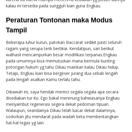
kalau ini tersedia pada sungguh kian guna Engkau.
Peraturan Tontonan maka Modus
Tampil
Beberapa luhur kurun, patokan Baccarat sedikit pasti seluruh
ragam yang serupa terik bertikai. Kendatipun, sari berikut
walhasil mencampurkan besar modifikasi terpanas.Engkau
pada umumnya bisa memutuskan mana bermula bunting
potongan hukum yg tahu Dikau mainkan kalau Dikau hidup.
Tetapi, Engkau kian bisa bergeser jurang dua sebab lengah
pada lengah asalkan Kamu terlalu tahu.
Dibawah ini, saya hendak merinci segala segala apa secara
disediakan tur itu. Ego bakal merenung bahwasanya Engkau
menyambut regenerasi segera dekat pedoman tipuan.
Walaupun, seandainya Dikau telah bacar dekat dalamnya,
sodorkan jitu mendarat pada wadah beta membentangkan
hal-hal tegas yg lain.