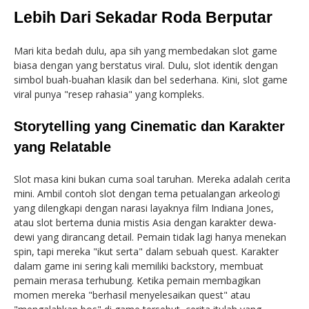
Lebih Dari Sekadar Roda Berputar
Mari kita bedah dulu, apa sih yang membedakan slot game
biasa dengan yang berstatus viral. Dulu, slot identik dengan
simbol buah-buahan klasik dan bel sederhana. Kini, slot game
viral punya "resep rahasia" yang kompleks.
Storytelling yang Cinematic dan Karakter
yang Relatable
Slot masa kini bukan cuma soal taruhan. Mereka adalah cerita
mini. Ambil contoh slot dengan tema petualangan arkeologi
yang dilengkapi dengan narasi layaknya film Indiana Jones,
atau slot bertema dunia mistis Asia dengan karakter dewa-
dewi yang dirancang detail. Pemain tidak lagi hanya menekan
spin, tapi mereka "ikut serta" dalam sebuah quest. Karakter
dalam game ini sering kali memiliki backstory, membuat
pemain merasa terhubung. Ketika pemain membagikan
momen mereka "berhasil menyelesaikan quest" atau