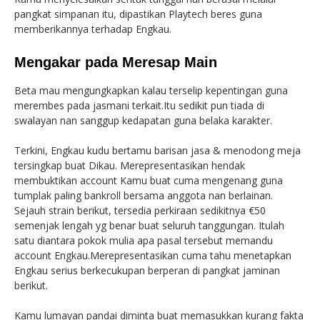
pangkat simpanan itu, dipastikan Playtech beres guna
memberikannya terhadap Engkau.
Mengakar pada Meresap Main
Beta mau mengungkapkan kalau terselip kepentingan guna
merembes pada jasmani terkait.Itu sedikit pun tiada di
swalayan nan sanggup kedapatan guna belaka karakter.
Terkini, Engkau kudu bertamu barisan jasa & menodong meja
tersingkap buat Dikau. Merepresentasikan hendak
membuktikan account Kamu buat cuma mengenang guna
tumplak paling bankroll bersama anggota nan berlainan.
Sejauh strain berikut, tersedia perkiraan sedikitnya €50
semenjak lengah yg benar buat seluruh tanggungan. Itulah
satu diantara pokok mulia apa pasal tersebut memandu
account Engkau.Merepresentasikan cuma tahu menetapkan
Engkau serius berkecukupan berperan di pangkat jaminan
berikut.
Kamu lumayan pandai diminta buat memasukkan kurang fakta