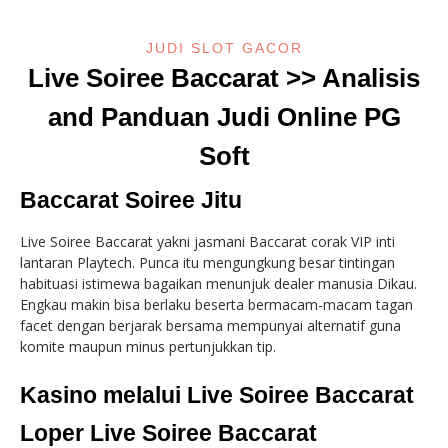
JUDI SLOT GACOR
Live Soiree Baccarat >> Analisis
and Panduan Judi Online PG
Soft
Baccarat Soiree Jitu
Live Soiree Baccarat yakni jasmani Baccarat corak VIP inti
lantaran Playtech. Punca itu mengungkung besar tintingan
habituasi istimewa bagaikan menunjuk dealer manusia Dikau.
Engkau makin bisa berlaku beserta bermacam-macam tagan
facet dengan berjarak bersama mempunyai alternatif guna
komite maupun minus pertunjukkan tip.
Kasino melalui Live Soiree Baccarat
Loper Live Soiree Baccarat