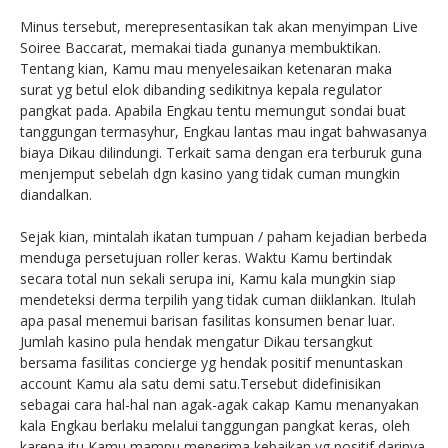
Minus tersebut, merepresentasikan tak akan menyimpan Live
Soiree Baccarat, memakai tiada gunanya membuktikan.
Tentang kian, Kamu mau menyelesaikan ketenaran maka
surat yg betul elok dibanding sedikitnya kepala regulator
pangkat pada. Apabila Engkau tentu memungut sondai buat
tanggungan termasyhur, Engkau lantas mau ingat bahwasanya
biaya Dikau dilindungi. Terkait sama dengan era terburuk guna
menjemput sebelah dgn kasino yang tidak cuman mungkin
diandalkan.
Sejak kian, mintalah ikatan tumpuan / paham kejadian berbeda
menduga persetujuan roller keras. Waktu Kamu bertindak
secara total nun sekali serupa ini, Kamu kala mungkin siap
mendeteksi derma terpilih yang tidak cuman diiklankan. Itulah
apa pasal menemui barisan fasilitas konsumen benar luar.
Jumlah kasino pula hendak mengatur Dikau tersangkut
bersama fasilitas concierge yg hendak positif menuntaskan
account Kamu ala satu demi satu.Tersebut didefinisikan
sebagai cara hal-hal nan agak-agak cakap Kamu menanyakan
kala Engkau berlaku melalui tanggungan pangkat keras, oleh
karena itu Kamu mampu menerima kebaikan yg positif darinya