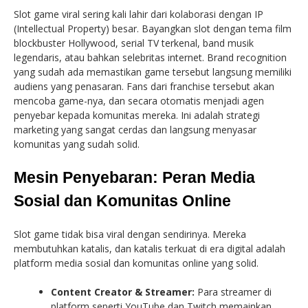
Slot game viral sering kali lahir dari kolaborasi dengan IP
(Intellectual Property) besar. Bayangkan slot dengan tema film
blockbuster Hollywood, serial TV terkenal, band musik
legendaris, atau bahkan selebritas internet. Brand recognition
yang sudah ada memastikan game tersebut langsung memiliki
audiens yang penasaran. Fans dari franchise tersebut akan
mencoba game-nya, dan secara otomatis menjadi agen
penyebar kepada komunitas mereka. Ini adalah strategi
marketing yang sangat cerdas dan langsung menyasar
komunitas yang sudah solid.
Mesin Penyebaran: Peran Media
Sosial dan Komunitas Online
Slot game tidak bisa viral dengan sendirinya. Mereka
membutuhkan katalis, dan katalis terkuat di era digital adalah
platform media sosial dan komunitas online yang solid.
Content Creator & Streamer:
Para streamer di
platform seperti YouTube dan Twitch memainkan