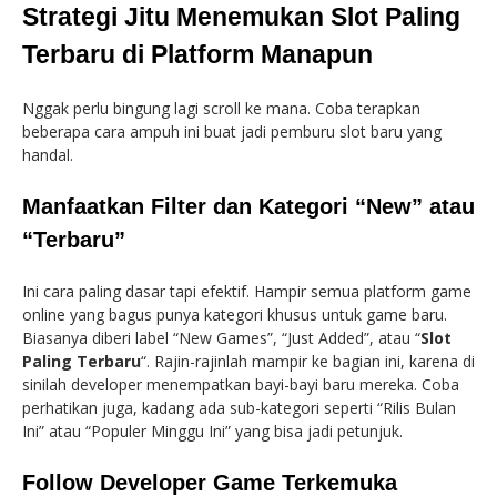
Strategi Jitu Menemukan Slot Paling
Terbaru di Platform Manapun
Nggak perlu bingung lagi scroll ke mana. Coba terapkan
beberapa cara ampuh ini buat jadi pemburu slot baru yang
handal.
Manfaatkan Filter dan Kategori “New” atau
“Terbaru”
Ini cara paling dasar tapi efektif. Hampir semua platform game
online yang bagus punya kategori khusus untuk game baru.
Biasanya diberi label “New Games”, “Just Added”, atau “
Slot
Paling Terbaru
“. Rajin-rajinlah mampir ke bagian ini, karena di
sinilah developer menempatkan bayi-bayi baru mereka. Coba
perhatikan juga, kadang ada sub-kategori seperti “Rilis Bulan
Ini” atau “Populer Minggu Ini” yang bisa jadi petunjuk.
Follow Developer Game Terkemuka