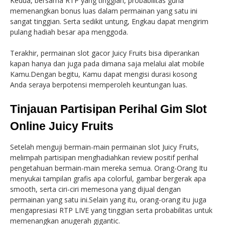
Kedua, bersama RTP yang tinggian, probabilitas guna
memenangkan bonus luas dalam permainan yang satu ini
sangat tinggian. Serta sedikit untung, Engkau dapat mengirim
pulang hadiah besar apa menggoda.
Terakhir, permainan slot gacor Juicy Fruits bisa diperankan
kapan hanya dan juga pada dimana saja melalui alat mobile
Kamu.Dengan begitu, Kamu dapat mengisi durasi kosong
Anda seraya berpotensi memperoleh keuntungan luas.
Tinjauan Partisipan Perihal Gim Slot
Online Juicy Fruits
Setelah menguji bermain-main permainan slot Juicy Fruits,
melimpah partisipan menghadiahkan review positif perihal
pengetahuan bermain-main mereka semua. Orang-Orang Itu
menyukai tampilan grafis apa colorful, gambar bergerak apa
smooth, serta ciri-ciri memesona yang dijual dengan
permainan yang satu ini.Selain yang itu, orang-orang itu juga
mengapresiasi RTP LIVE yang tinggian serta probabilitas untuk
memenangkan anugerah gigantic.