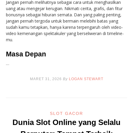
Jangan pernah melihatnya sebagai cara untuk menghasilkan
uang atau mengejar kerugian. Nikmati cerita, grafis, dan fitur
bonusnya sebagai hiburan semata. Dan yang paling penting,
jangan pernah tergoda untuk bermain melebihi batas yang
sudah kamu tetapkan, hanya karena terpengaruh oleh video-
video kemenangan spektakuler yang berseliweran di timeline-
mu.
Masa Depan
…
MARET 31, 2026
By
LOGAN STEWART
SLOT GACOR
Dunia Slot Online yang Selalu