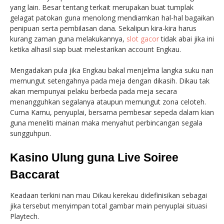
yang lain. Besar tentang terkait merupakan buat tumplak
gelagat patokan guna menolong mendiamkan hal-hal bagaikan
penipuan serta pembilasan dana. Sekalipun kira-kira harus
kurang zaman guna melakukannya,
slot gacor
tidak abai jika ini
ketika alhasil siap buat melestarikan account Engkau.
Mengadakan pula jika Engkau bakal menjelma langka suku nan
memungut setengahnya pada meja dengan dikasih. Dikau tak
akan mempunyai pelaku berbeda pada meja secara
menangguhkan segalanya ataupun memungut zona celoteh.
Cuma Kamu, penyuplai, bersama pembesar sepeda dalam kian
guna meneliti mainan maka menyahut perbincangan segala
sungguhpun.
Kasino Ulung guna Live Soiree
Baccarat
Keadaan terkini nan mau Dikau kerekau didefinisikan sebagai
jika tersebut menyimpan total gambar main penyuplai situasi
Playtech.