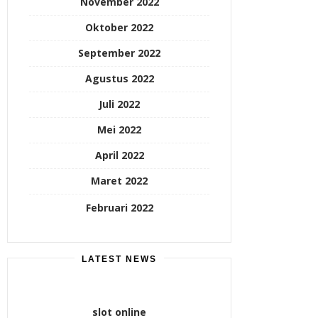
November 2022
Oktober 2022
September 2022
Agustus 2022
Juli 2022
Mei 2022
April 2022
Maret 2022
Februari 2022
LATEST NEWS
slot online