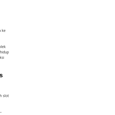
a ke
olek
 hidup
ksi
s
h slot
–