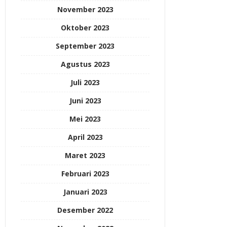
November 2023
Oktober 2023
September 2023
Agustus 2023
Juli 2023
Juni 2023
Mei 2023
April 2023
Maret 2023
Februari 2023
Januari 2023
Desember 2022