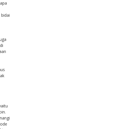
 apa
bidai
duga
di
daan
nus
pak
yaitu
in.
nangi
tode