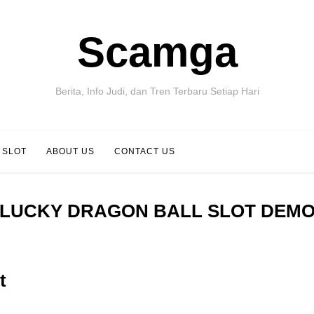
Scamga
Berita, Info Judi, dan Tren Terbaru Setiap Hari
 SLOT
ABOUT US
CONTACT US
LUCKY DRAGON BALL SLOT DEM
t