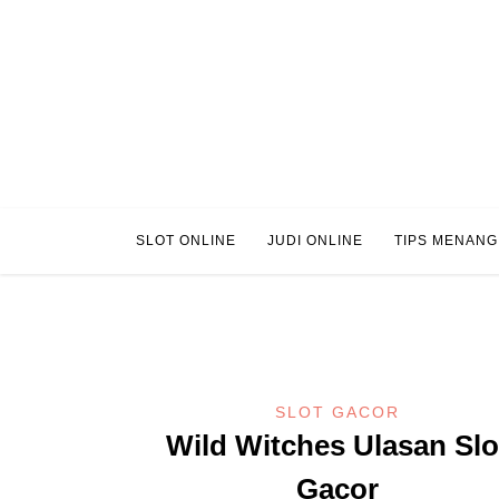
Skip
to
content
SLOT ONLINE
JUDI ONLINE
TIPS MENANG
SLOT GACOR
Wild Witches Ulasan Slo
Gacor