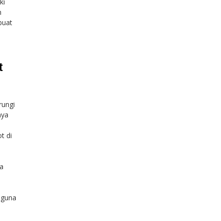
ki
n
buat
t
rungi
nya
t di
a
 guna