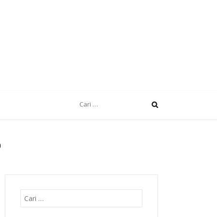
Cari
untuk:
O
Cari
untuk: