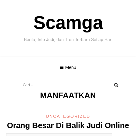
Skip
Scamga
to
content
Berita, Info Judi, dan Tren Terbaru Setiap Hari
Menu
Cari
untuk:
MANFAATKAN
UNCATEGORIZED
Orang Besar Di Balik Judi Online