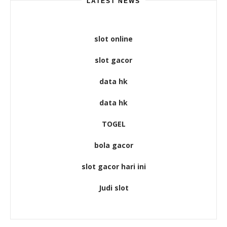
LATEST NEWS
slot online
slot gacor
data hk
data hk
TOGEL
bola gacor
slot gacor hari ini
Judi slot