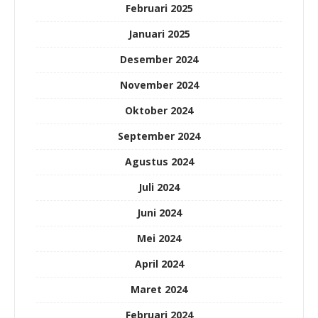
Februari 2025
Januari 2025
Desember 2024
November 2024
Oktober 2024
September 2024
Agustus 2024
Juli 2024
Juni 2024
Mei 2024
April 2024
Maret 2024
Februari 2024