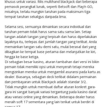
khusus untuk variasi. Rilis multihand blackjack dari beberapa
pemasok perangkat lunak, seperti Betsoft dan Play’n GO,
misalnya, terlalu mungkin taruhan pada maksimum tiga
tempat taruhan sekaligus daripada lima.
Selama sesi, semuanya dimainkan secara individual dan
taruhan pemain tidak harus sama satu sama lain. Setiap
tangan adalah tangan yang terpisah dan harus diperlakukan
layaknya itu, terlepas dari jumlah tangan yang terlibat. Anda
memainkan tangan satu demi satu, mulai berasal dari yang
dibagikan ke tempat base pertama dan melanjutkan ke kiri,
hingga ke base ketiga.
Di sebagian besar kasino, aturan tambahan dari versi ini bikin
pemain tidak memiliki opsi untuk menyerah tetapi mereka
mengizinkan mereka untuk mengambil asuransi pada kartu as
dealer. Biasanya, sebagian deck terlibat didalam permainan
dan pembayaran untuk Blackjack adalah standar 3/2.
Tidak mungkin untuk membuat daftar aturan konkret gara-
gara ini sangat banyak variasi tergantung pada kasino darat
atau variasi online yang dimainkan. Beberapa dealer harus
meraih soft 17 sementara yang lain terikat untuk berdiri di
semua 17.