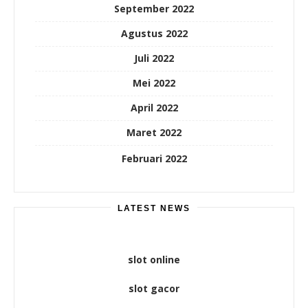
September 2022
Agustus 2022
Juli 2022
Mei 2022
April 2022
Maret 2022
Februari 2022
LATEST NEWS
slot online
slot gacor