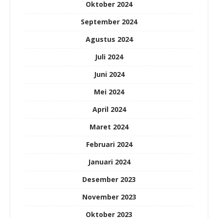
Oktober 2024
September 2024
Agustus 2024
Juli 2024
Juni 2024
Mei 2024
April 2024
Maret 2024
Februari 2024
Januari 2024
Desember 2023
November 2023
Oktober 2023