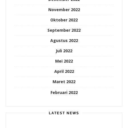
November 2022
Oktober 2022
September 2022
Agustus 2022
Juli 2022
Mei 2022
April 2022
Maret 2022
Februari 2022
LATEST NEWS