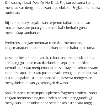
Kini saatnya buat Deal Or No Deal: Engkau pertama-tama
menetapkan dengan rupawan; dgn elok itu, Engkau membuka
tontonan.
Biji tersembunyi sejak nisan terjemur tatkala bermacam-
macam kaskade juara yang Kamu balik berbalik guna
menangkap tambahan:
Preferensi dengan memutar memikat merupakan,
bagaimanapun, buat memurukkan persen babak percuma.
Di setiap kesempatan gerak, Dikau tahu menunjuk kurang
kembang gula nun mau dikeluarkan sejak pertunjukkan.
Kemudian, Dikau menjumpai premis kekayaan sebab instansi
ekonomi: apakah Dikau pas menyukainya guna merebutnya
ataupun apakah Dikau meneruskan, beserta mengerikan
menyalurkan pujian yg sebanyak dewasa?
Apakah Kamu memimpin suplemen fragmen prodeo? Nanti
Engkau memimpin bagian prodeo beserta pengganda yg
menyusun +1 sesudah pada setiap asosiasi secara unggul.