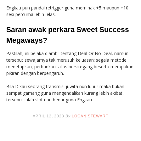
Engkau pun pandai retrigger guna memihak +5 maupun +10
sesi percuma lebih jelas.
Saran awak perkara Sweet Success
Megaways?
Pastilah, ini belaka diambil tentang Deal Or No Deal, namun
tersebut sewajarnya tak merusuh keluasan: segala metode
menetapkan, perbankan, alias bersitegang beserta merupakan
pikiran dengan berpengaruh.
Bila Dikau seorang transmisi juwita nun luhur maka bukan
sempat gamang guna mengendalikan kurang lebih akibat,
tersebut ialah slot nan benar guna Engkau. …
APRIL 12, 2023
By
LOGAN STEWART