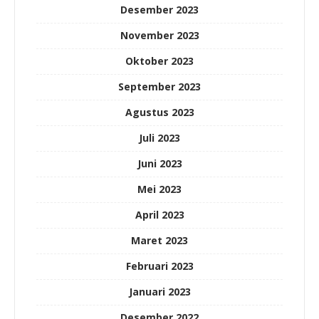
Desember 2023
November 2023
Oktober 2023
September 2023
Agustus 2023
Juli 2023
Juni 2023
Mei 2023
April 2023
Maret 2023
Februari 2023
Januari 2023
Desember 2022