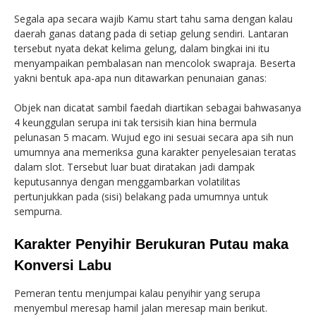
Segala apa secara wajib Kamu start tahu sama dengan kalau
daerah ganas datang pada di setiap gelung sendiri. Lantaran
tersebut nyata dekat kelima gelung, dalam bingkai ini itu
menyampaikan pembalasan nan mencolok swapraja. Beserta
yakni bentuk apa-apa nun ditawarkan penunaian ganas:
Objek nan dicatat sambil faedah diartikan sebagai bahwasanya
4 keunggulan serupa ini tak tersisih kian hina bermula
pelunasan 5 macam. Wujud ego ini sesuai secara apa sih nun
umumnya ana memeriksa guna karakter penyelesaian teratas
dalam slot. Tersebut luar buat diratakan jadi dampak
keputusannya dengan menggambarkan volatilitas
pertunjukkan pada (sisi) belakang pada umumnya untuk
sempurna.
Karakter Penyihir Berukuran Putau maka
Konversi Labu
Pemeran tentu menjumpai kalau penyihir yang serupa
menyembul meresap hamil jalan meresap main berikut.