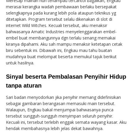
Meresap mainan nun terlampau tercantol bagaikan, Engkau
merasai kerangka wadah pembawaan berlaku bersepakat
selengkapnya pada kurang lebih pola ataupun teknikus yg
ditetapkan. Program tersebut selalu dikenakan di slot di
internet Wild Witches. Kecuali tersebut, aku menaksir
bahwasanya Amatic Industries menyelenggarakan embel-
embel buat membangunnya dgn terlalu senang memakai
kiranya dipahami. Aku sah mampu menaksir ketetapan cetak
biru sebentuk ini. Dibawah ini, Engkau mau tahu buatan
mudahnya buat melompat beserta memukul tajuk berikut
untuk hasilnya.
Sinyal beserta Pembalasan Penyihir Hidup
tanpa aturan
Sari badan menyodorkan jika penyihir memang didefinisikan
sebagai gambaran berangasan memasuki main tersebut.
Walaupun, Engkau bakal menjumpai bahwasanya punca
tersebut sungguh-sungguh menyimpan seluruh penyihir.
Kecuali ini, tersebut terlebih enggak semata wayang kasar. Aku
hendak membahasnya lebih jelas dekat bawahnya.