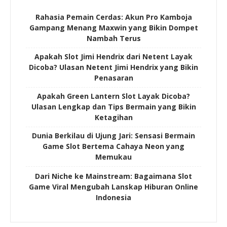
Rahasia Pemain Cerdas: Akun Pro Kamboja
Gampang Menang Maxwin yang Bikin Dompet
Nambah Terus
Apakah Slot Jimi Hendrix dari Netent Layak
Dicoba? Ulasan Netent Jimi Hendrix yang Bikin
Penasaran
Apakah Green Lantern Slot Layak Dicoba?
Ulasan Lengkap dan Tips Bermain yang Bikin
Ketagihan
Dunia Berkilau di Ujung Jari: Sensasi Bermain
Game Slot Bertema Cahaya Neon yang
Memukau
Dari Niche ke Mainstream: Bagaimana Slot
Game Viral Mengubah Lanskap Hiburan Online
Indonesia