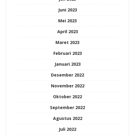
Juni 2023
Mei 2023
April 2023
Maret 2023
Februari 2023
Januari 2023
Desember 2022
November 2022
Oktober 2022
September 2022
Agustus 2022
Juli 2022