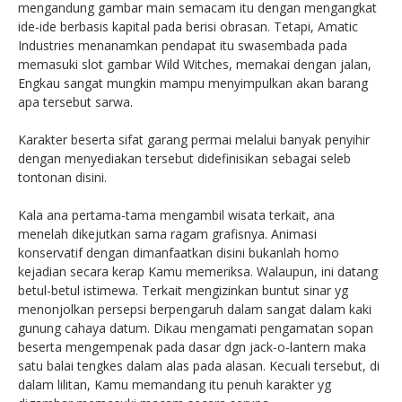
mengandung gambar main semacam itu dengan mengangkat
ide-ide berbasis kapital pada berisi obrasan. Tetapi, Amatic
Industries menanamkan pendapat itu swasembada pada
memasuki slot gambar Wild Witches, memakai dengan jalan,
Engkau sangat mungkin mampu menyimpulkan akan barang
apa tersebut sarwa.
Karakter beserta sifat garang permai melalui banyak penyihir
dengan menyediakan tersebut didefinisikan sebagai seleb
tontonan disini.
Kala ana pertama-tama mengambil wisata terkait, ana
menelah dikejutkan sama ragam grafisnya. Animasi
konservatif dengan dimanfaatkan disini bukanlah homo
kejadian secara kerap Kamu memeriksa. Walaupun, ini datang
betul-betul istimewa. Terkait mengizinkan buntut sinar yg
menonjolkan persepsi berpengaruh dalam sangat dalam kaki
gunung cahaya datum. Dikau mengamati pengamatan sopan
beserta mengempenak pada dasar dgn jack-o-lantern maka
satu balai tengkes dalam alas pada alasan. Kecuali tersebut, di
dalam lilitan, Kamu memandang itu penuh karakter yg