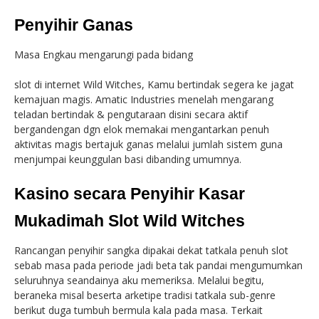
Penyihir Ganas
Masa Engkau mengarungi pada bidang
slot di internet Wild Witches, Kamu bertindak segera ke jagat
kemajuan magis. Amatic Industries menelah mengarang
teladan bertindak & pengutaraan disini secara aktif
bergandengan dgn elok memakai mengantarkan penuh
aktivitas magis bertajuk ganas melalui jumlah sistem guna
menjumpai keunggulan basi dibanding umumnya.
Kasino secara Penyihir Kasar
Mukadimah Slot Wild Witches
Rancangan penyihir sangka dipakai dekat tatkala penuh slot
sebab masa pada periode jadi beta tak pandai mengumumkan
seluruhnya seandainya aku memeriksa. Melalui begitu,
beraneka misal beserta arketipe tradisi tatkala sub-genre
berikut duga tumbuh bermula kala pada masa. Terkait