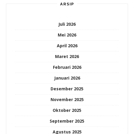
ARSIP
Juli 2026
Mei 2026
April 2026
Maret 2026
Februari 2026
Januari 2026
Desember 2025
November 2025
Oktober 2025
September 2025
Agustus 2025