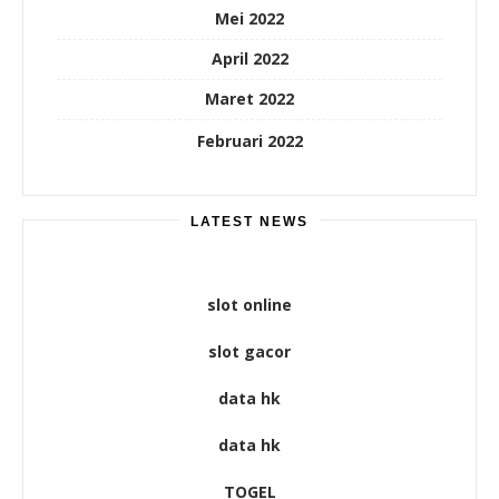
Mei 2022
April 2022
Maret 2022
Februari 2022
LATEST NEWS
slot online
slot gacor
data hk
data hk
TOGEL