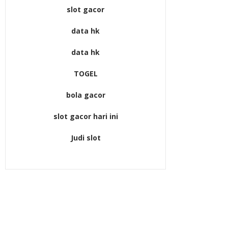
slot gacor
data hk
data hk
TOGEL
bola gacor
slot gacor hari ini
Judi slot