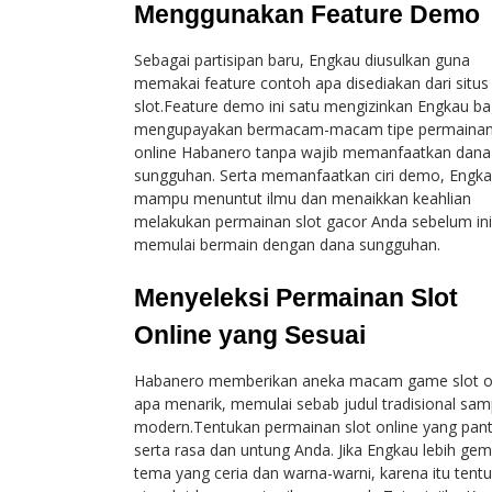
Menggunakan Feature Demo
Sebagai partisipan baru, Engkau diusulkan guna
memakai feature contoh apa disediakan dari situs
slot.Feature demo ini satu mengizinkan Engkau ba
mengupayakan bermacam-macam tipe permainan 
online Habanero tanpa wajib memanfaatkan dana
sungguhan. Serta memanfaatkan ciri demo, Engk
mampu menuntut ilmu dan menaikkan keahlian
melakukan permainan slot gacor Anda sebelum ini
memulai bermain dengan dana sungguhan.
Menyeleksi Permainan Slot
Online yang Sesuai
Habanero memberikan aneka macam game slot o
apa menarik, memulai sebab judul tradisional sam
modern.Tentukan permainan slot online yang pan
serta rasa dan untung Anda. Jika Engkau lebih gem
tema yang ceria dan warna-warni, karena itu tent