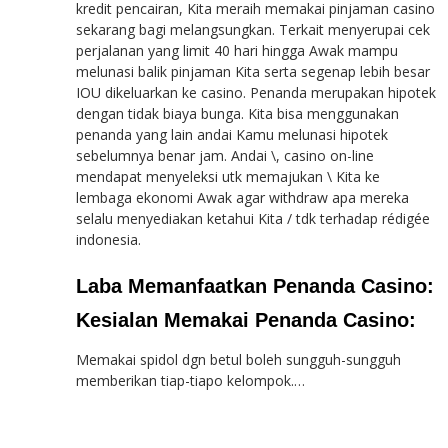
kredit pencairan, Kita meraih memakai pinjaman casino
sekarang bagi melangsungkan. Terkait menyerupai cek
perjalanan yang limit 40 hari hingga Awak mampu
melunasi balik pinjaman Kita serta segenap lebih besar
IOU dikeluarkan ke casino. Penanda merupakan hipotek
dengan tidak biaya bunga. Kita bisa menggunakan
penanda yang lain andai Kamu melunasi hipotek
sebelumnya benar jam. Andai \, casino on-line
mendapat menyeleksi utk memajukan \ Kita ke
lembaga ekonomi Awak agar withdraw apa mereka
selalu menyediakan ketahui Kita / tdk terhadap rédigée
indonesia.
Laba Memanfaatkan Penanda Casino:
Kesialan Memakai Penanda Casino:
Memakai spidol dgn betul boleh sungguh-sungguh
memberikan tiap-tiapo kelompok.…