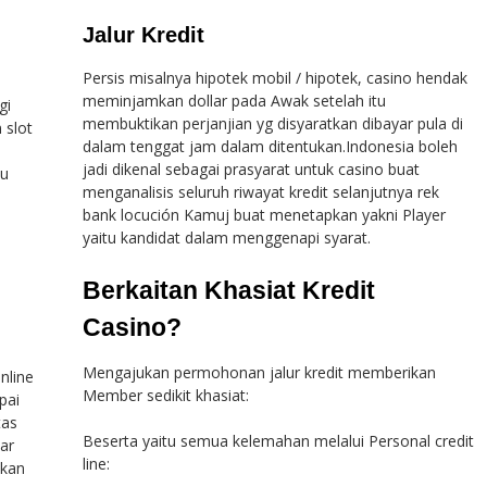
Jalur Kredit
Persis misalnya hipotek mobil / hipotek, casino hendak
meminjamkan dollar pada Awak setelah itu
gi
membuktikan perjanjian yg disyaratkan dibayar pula di
slot
dalam tenggat jam dalam ditentukan.Indonesia boleh
jadi dikenal sebagai prasyarat untuk casino buat
au
menganalisis seluruh riwayat kredit selanjutnya rek
bank locución Kamuj buat menetapkan yakni Player
yaitu kandidat dalam menggenapi syarat.
Berkaitan Khasiat Kredit
Casino?
Mengajukan permohonan jalur kredit memberikan
nline
Member sedikit khasiat:
pai
tas
Beserta yaitu semua kelemahan melalui Personal credit
ar
line:
ukan