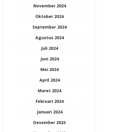
November 2024
Oktober 2024
September 2024
Agustus 2024
Juli 2024
Juni 2024
Mei 2024
April 2024
Maret 2024
Februari 2024
Januari 2024
Desember 2023