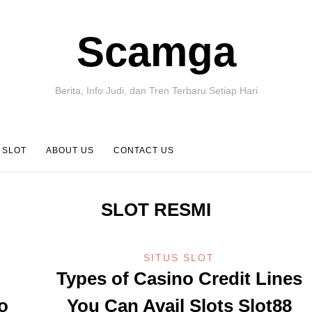
Scamga
Berita, Info Judi, dan Tren Terbaru Setiap Hari
 SLOT
ABOUT US
CONTACT US
SLOT RESMI
SITUS SLOT
Types of Casino Credit Lines
o
You Can Avail Slots Slot88