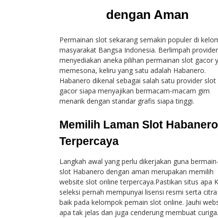
dengan Aman
Permainan slot sekarang semakin populer di kel
masyarakat Bangsa Indonesia. Berlimpah provide
menyediakan aneka pilihan permainan slot gacor 
memesona, keliru yang satu adalah Habanero.
Habanero dikenal sebagai salah satu provider slot
gacor siapa menyajikan bermacam-macam gim
menarik dengan standar grafis siapa tinggi.
Memilih Laman Slot Habanero
Terpercaya
Langkah awal yang perlu dikerjakan guna bermain
slot Habanero dengan aman merupakan memilih
website slot online terpercaya.Pastikan situs apa
seleksi pernah mempunyai lisensi resmi serta citra
baik pada kelompok pemain slot online. Jauhi webs
apa tak jelas dan juga cenderung membuat curiga