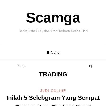
Skip
Scamga
to
content
Berita, Info Judi, dan Tren Terbaru Setiap Hari
Menu
Cari
untuk:
TRADING
JUDI ONLINE
Inilah 5 Selebgram Yang Sempat