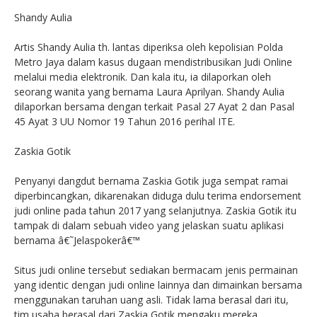
Shandy Aulia
Artis Shandy Aulia th. lantas diperiksa oleh kepolisian Polda
Metro Jaya dalam kasus dugaan mendistribusikan Judi Online
melalui media elektronik. Dan kala itu, ia dilaporkan oleh
seorang wanita yang bernama Laura Aprilyan. Shandy Aulia
dilaporkan bersama dengan terkait Pasal 27 Ayat 2 dan Pasal
45 Ayat 3 UU Nomor 19 Tahun 2016 perihal ITE.
Zaskia Gotik
Penyanyi dangdut bernama Zaskia Gotik juga sempat ramai
diperbincangkan, dikarenakan diduga dulu terima endorsement
judi online pada tahun 2017 yang selanjutnya. Zaskia Gotik itu
tampak di dalam sebuah video yang jelaskan suatu aplikasi
bernama â€˜Jelaspokerâ€™
Situs judi online tersebut sediakan bermacam jenis permainan
yang identic dengan judi online lainnya dan dimainkan bersama
menggunakan taruhan uang asli. Tidak lama berasal dari itu,
tim usaha berasal dari Zaskia Gotik mengaku mereka