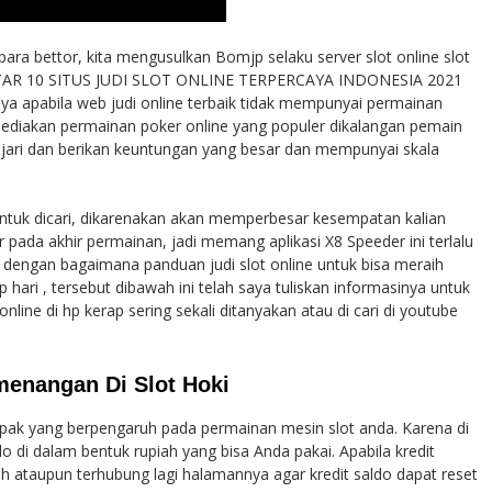
ra bettor, kita mengusulkan Bomjp selaku server slot online slot
FTAR 10 SITUS JUDI SLOT ONLINE TERPERCAYA INDONESIA 2021
pabila web judi online terbaik tidak mempunyai permainan
i sediakan permainan poker online yang populer dikalangan pemain
ajari dan berikan keuntungan yang besar dan mempunyai skala
untuk dicari, dikarenakan akan memperbesar kesempatan kalian
 pada akhir permainan, jadi memang aplikasi X8 Speeder ini terlalu
 dengan bagaimana panduan judi slot online untuk bisa meraih
hari , tersebut dibawah ini telah saya tuliskan informasinya untuk
line di hp kerap sering sekali ditanyakan atau di cari di youtube
enangan Di Slot Hoki
ampak yang berpengaruh pada permainan mesin slot anda. Karena di
o di dalam bentuk rupiah yang bisa Anda pakai. Apabila kredit
sh ataupun terhubung lagi halamannya agar kredit saldo dapat reset