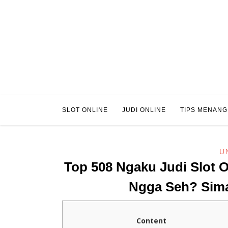
Skip
to
content
SLOT ONLINE
JUDI ONLINE
TIPS MENANG
U
Top 508 Ngaku Judi Slot O
Ngga Seh? Sim
Content