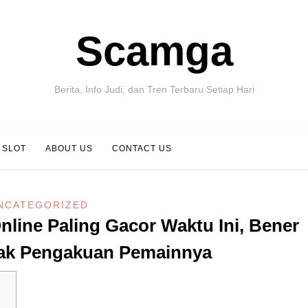
Scamga
Berita, Info Judi, dan Tren Terbaru Setiap Hari
 SLOT
ABOUT US
CONTACT US
NCATEGORIZED
nline Paling Gacor Waktu Ini, Bener
ak Pengakuan Pemainnya