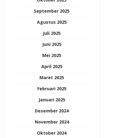
September 2025
Agustus 2025
Juli 2025
Juni 2025
Mei 2025
April 2025
Maret 2025
Februari 2025
Januari 2025
Desember 2024
November 2024
Oktober 2024