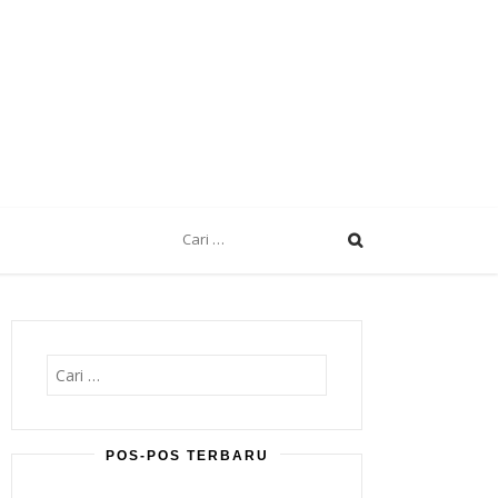
Cari
untuk:
Cari
untuk:
POS-POS TERBARU