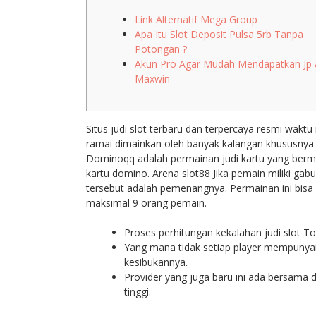
Link Alternatif Mega Group
Apa Itu Slot Deposit Pulsa 5rb Tanpa
Potongan ?
Akun Pro Agar Mudah Mendapatkan Jp
Maxwin
Situs judi slot terbaru dan terpercaya resmi wakt
ramai dimainkan oleh banyak kalangan khususnya 
Dominoqq adalah permainan judi kartu yang ber
kartu domino. Arena slot88 Jika pemain miliki gab
tersebut adalah pemenangnya. Permainan ini bis
maksimal 9 orang pemain.
Proses perhitungan kekalahan judi slot To
Yang mana tidak setiap player mempunyai
kesibukannya.
Provider yang juga baru ini ada bersam
tinggi.