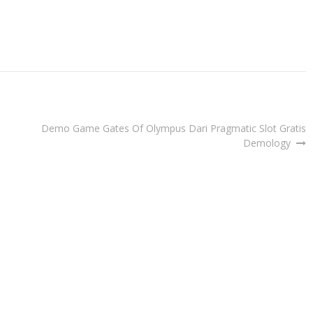
Demo Game Gates Of Olympus Dari Pragmatic Slot Gratis
Demology