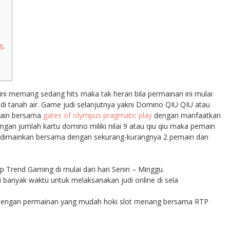
 &
u ini memang sedang hits maka tak heran bila permainan ini mulai
di tanah air. Game judi selanjutnya yakni Domino QIU QIU atau
main bersama
gates of olympus pragmatic play
dengan manfaatkan
ungan jumlah kartu domino miliki nilai 9 atau qiu qiu maka pemain
a dimainkan bersama dengan sekurang-kurangnya 2 pemain dan
p Trend Gaming di mulai dari hari Senin – Minggu.
 banyak waktu untuk melaksanakan judi online di sela
a dengan permainan yang mudah hoki slot menang bersama RTP