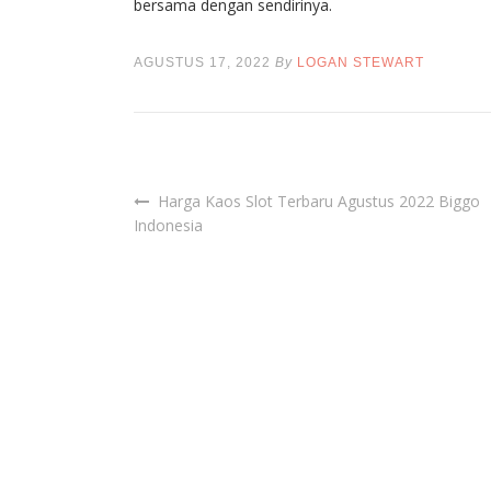
bersama dengan sendirinya.
AGUSTUS 17, 2022
By
LOGAN STEWART
Harga Kaos Slot Terbaru Agustus 2022 Biggo
Navigasi
Indonesia
pos