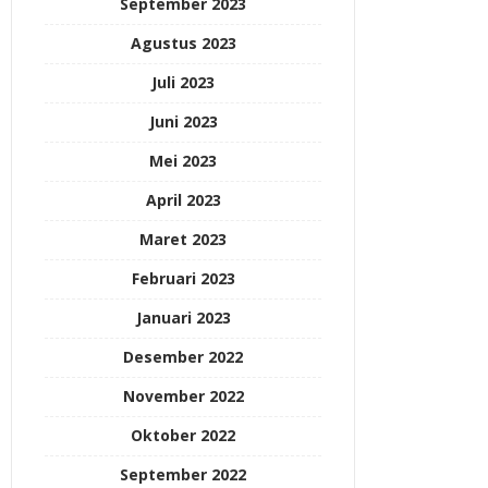
September 2023
Agustus 2023
Juli 2023
Juni 2023
Mei 2023
April 2023
Maret 2023
Februari 2023
Januari 2023
Desember 2022
November 2022
Oktober 2022
September 2022