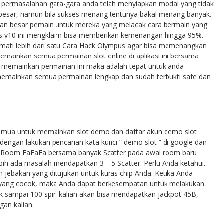
lalu permasalahan gara-gara anda telah menyiapkan modal yang tidak
em besar, namun bila sukses menang tentunya bakal menang banyak.
gian besar pemain untuk mereka yang melacak cara bermain yang
s v10 ini mengklaim bisa memberikan kemenangan hingga 95%.
ermati lebih dari satu Cara Hack Olympus agar bisa memenangkan
memainkan semua permainan slot online di aplikasi ini bersama
u memainkan permainan ini maka adalah tepat untuk anda
a memainkan semua permainan lengkap dan sudah terbukti safe dan
semua untuk memainkan slot demo dan daftar akun demo slot
engan lakukan pencarian kata kunci ” demo slot ” di google dan
a. Room FaFaFa bersama banyak Scatter pada awal room baru
h ada masalah mendapatkan 3 – 5 Scatter. Perlu Anda ketahui,
 jebakan yang ditujukan untuk kuras chip Anda. Ketika Anda
a yang cocok, maka Anda dapat berkesempatan untuk melakukan
Tidak sampai 100 spin kalian akan bisa mendapatkan jackpot 45B,
an kalian.