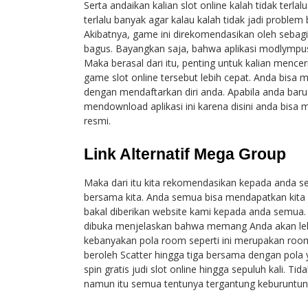
Serta andaikan kalian slot online kalah tidak ter
terlalu banyak agar kalau kalah tidak jadi probl
Akibatnya, game ini direkomendasikan oleh seba
bagus. Bayangkan saja, bahwa aplikasi modlympu
Maka berasal dari itu, penting untuk kalian menc
game slot online tersebut lebih cepat. Anda bisa 
dengan mendaftarkan diri anda. Apabila anda bar
mendownload aplikasi ini karena disini anda bis
resmi.
Link Alternatif Mega Group
Maka dari itu kita rekomendasikan kepada anda 
bersama kita. Anda semua bisa mendapatkan kita d
bakal diberikan website kami kepada anda semu
dibuka menjelaskan bahwa memang Anda akan lebi
kebanyakan pola room seperti ini merupakan room
beroleh Scatter hingga tiga bersama dengan pol
spin gratis judi slot online hingga sepuluh kali. 
namun itu semua tentunya tergantung keburuntung