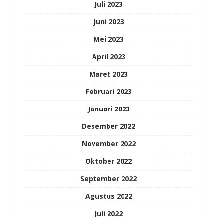
Juli 2023
Juni 2023
Mei 2023
April 2023
Maret 2023
Februari 2023
Januari 2023
Desember 2022
November 2022
Oktober 2022
September 2022
Agustus 2022
Juli 2022