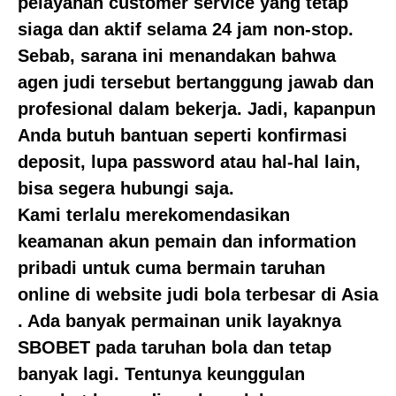
pelayanan customer service yang tetap
siaga dan aktif selama 24 jam non-stop.
Sebab, sarana ini menandakan bahwa
agen judi tersebut bertanggung jawab dan
profesional dalam bekerja. Jadi, kapanpun
Anda butuh bantuan seperti konfirmasi
deposit, lupa password atau hal-hal lain,
bisa segera hubungi saja.
Kami terlalu merekomendasikan
keamanan akun pemain dan information
pribadi untuk cuma bermain taruhan
online di website judi bola terbesar di Asia
. Ada banyak permainan unik layaknya
SBOBET pada taruhan bola dan tetap
banyak lagi. Tentunya keunggulan