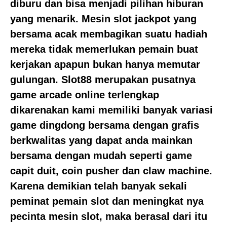
diburu dan bisa menjadi pilihan hiburan
yang menarik. Mesin slot jackpot yang
bersama acak membagikan suatu hadiah
mereka tidak memerlukan pemain buat
kerjakan apapun bukan hanya memutar
gulungan. Slot88 merupakan pusatnya
game arcade online terlengkap
dikarenakan kami memiliki banyak variasi
game dingdong bersama dengan grafis
berkwalitas yang dapat anda mainkan
bersama dengan mudah seperti game
capit duit, coin pusher dan claw machine.
Karena demikian telah banyak sekali
peminat pemain slot dan meningkat nya
pecinta mesin slot, maka berasal dari itu