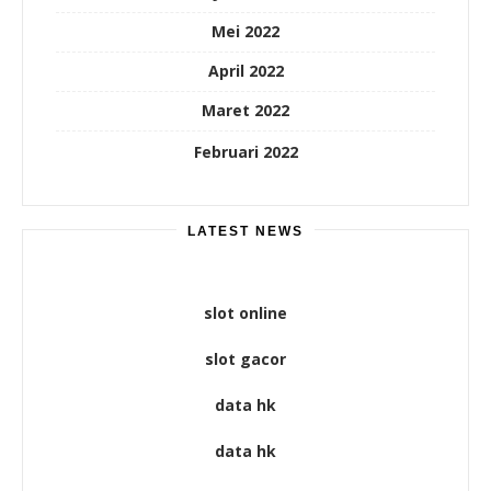
Mei 2022
April 2022
Maret 2022
Februari 2022
LATEST NEWS
slot online
slot gacor
data hk
data hk