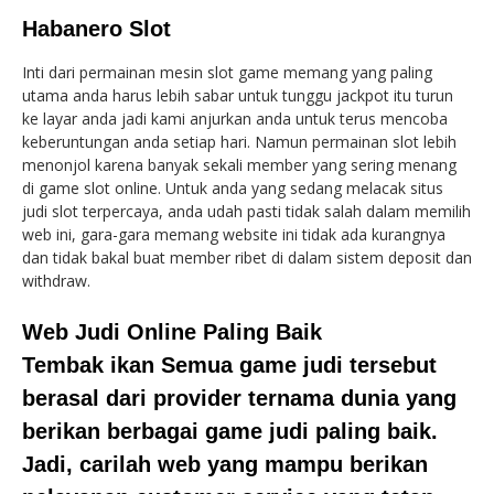
Habanero Slot
Inti dari permainan mesin slot game memang yang paling
utama anda harus lebih sabar untuk tunggu jackpot itu turun
ke layar anda jadi kami anjurkan anda untuk terus mencoba
keberuntungan anda setiap hari. Namun permainan slot lebih
menonjol karena banyak sekali member yang sering menang
di game slot online. Untuk anda yang sedang melacak situs
judi slot terpercaya, anda udah pasti tidak salah dalam memilih
web ini, gara-gara memang website ini tidak ada kurangnya
dan tidak bakal buat member ribet di dalam sistem deposit dan
withdraw.
Web Judi Online Paling Baik
Tembak ikan Semua game judi tersebut
berasal dari provider ternama dunia yang
berikan berbagai game judi paling baik.
Jadi, carilah web yang mampu berikan