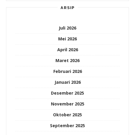
ARSIP
Juli 2026
Mei 2026
April 2026
Maret 2026
Februari 2026
Januari 2026
Desember 2025
November 2025
Oktober 2025
September 2025